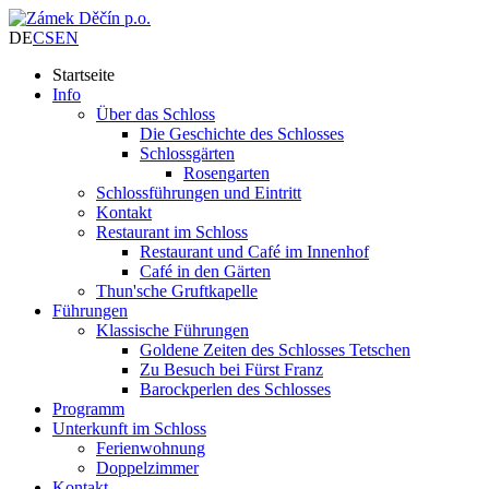
DE
CS
EN
Startseite
Info
Über das Schloss
Die Geschichte des Schlosses
Schlossgärten
Rosengarten
Schlossführungen und Eintritt
Kontakt
Restaurant im Schloss
Restaurant und Café im Innenhof
Café in den Gärten
Thun'sche Gruftkapelle
Führungen
Klassische Führungen
Goldene Zeiten des Schlosses Tetschen
Zu Besuch bei Fürst Franz
Barockperlen des Schlosses
Programm
Unterkunft im Schloss
Ferienwohnung
Doppelzimmer
Kontakt