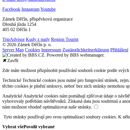
Facebook
Instagram
Youtube
Zámek Děčín, příspěvková organizace
Dlouhá jízda 1254
405 02 Děčín 1
TripAdvisor
Kudy z nudy
Region Tourist
© 2026 Zámek Děčín p. o.
Server Map
Cookies
Impressum
Zugänglichkeitserklärung
Přihlášení
✖
Zavřít
Zde máte možnost přizpůsobit používání souborů cookie podle svých 
Technické
Technické cookies jsou nutné pro fungování stránek, zejm.
těchto cookies je plnění smlouvy, neboť bez nich stránky nemohou sp
Analytické
Analytické cookies nám pomáhají zjišťovat údaje o návštěv
vyhovovaly potřebám návštěvníků. Získaná data jsou souhrnná a anon
nám možnost vhodně optimalizovat naše stránky.
Tyto stránky používají pro svou optimalizaci soubory cookies. K ně
Vybrat vše
Povolit vybrané