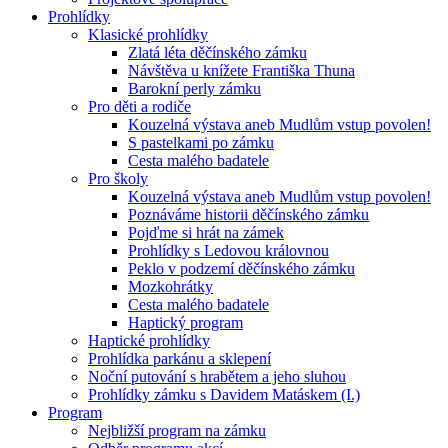
Prohlídky
Klasické prohlídky
Zlatá léta děčínského zámku
Návštěva u knížete Františka Thuna
Barokní perly zámku
Pro děti a rodiče
Kouzelná výstava aneb Mudlům vstup povolen!
S pastelkami po zámku
Cesta malého badatele
Pro školy
Kouzelná výstava aneb Mudlům vstup povolen!
Poznáváme historii děčínského zámku
Pojďme si hrát na zámek
Prohlídky s Ledovou královnou
Peklo v podzemí děčínského zámku
Mozkohrátky
Cesta malého badatele
Haptický program
Haptické prohlídky
Prohlídka parkánu a sklepení
Noční putování s hrabětem a jeho sluhou
Prohlídky zámku s Davidem Matáskem (I.)
Program
Nejbližší program na zámku