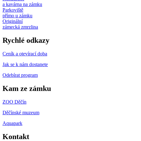
a kavárna na zámku
Parkoviště
přímo u zámku
Originální
zámecká zmrzlina
Rychlé odkazy
Ceník a otevírací doba
Jak se k nám dostanete
Odebírat program
Kam ze zámku
ZOO Děčín
Děčínské muzeum
Aquapark
Kontakt