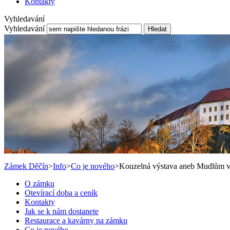
Kontakty
Vyhledavání
Vyhledavání
Hledat
Zámek Děčín
>
Info
>
Co je nového
>
Kouzelná výstava aneb Mudlům v
O zámku
Otevírací doba a ceník
Kontakty
Jak se k nám dostanete
Restaurace a kavárny na zámku
Co je nového