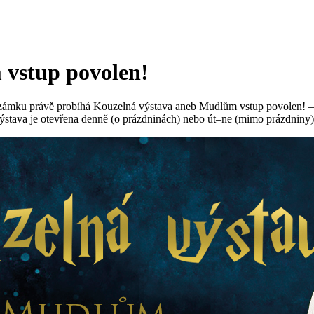
vstup povolen!
o zámku právě probíhá Kouzelná výstava aneb Mudlům vstup povolen! — 
stava je otevřena denně (o prázdninách) nebo út–ne (mimo prázdniny) 