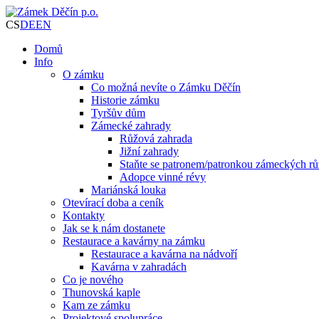
CS
DE
EN
Domů
Info
O zámku
Co možná nevíte o Zámku Děčín
Historie zámku
Tyršův dům
Zámecké zahrady
Růžová zahrada
Jižní zahrady
Staňte se patronem/patronkou zámeckých rů
Adopce vinné révy
Mariánská louka
Otevírací doba a ceník
Kontakty
Jak se k nám dostanete
Restaurace a kavárny na zámku
Restaurace a kavárna na nádvoří
Kavárna v zahradách
Co je nového
Thunovská kaple
Kam ze zámku
Projektové spolupráce