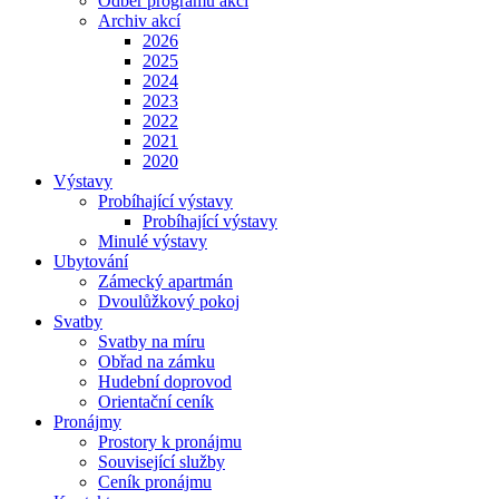
Odběr programu akcí
Archiv akcí
2026
2025
2024
2023
2022
2021
2020
Výstavy
Probíhající výstavy
Probíhající výstavy
Minulé výstavy
Ubytování
Zámecký apartmán
Dvoulůžkový pokoj
Svatby
Svatby na míru
Obřad na zámku
Hudební doprovod
Orientační ceník
Pronájmy
Prostory k pronájmu
Související služby
Ceník pronájmu