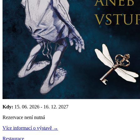
Kdy:
15. 06. 2026
-
16. 12. 2027
Rezervace není nutná
Více informací o výstavě →
Restaurace