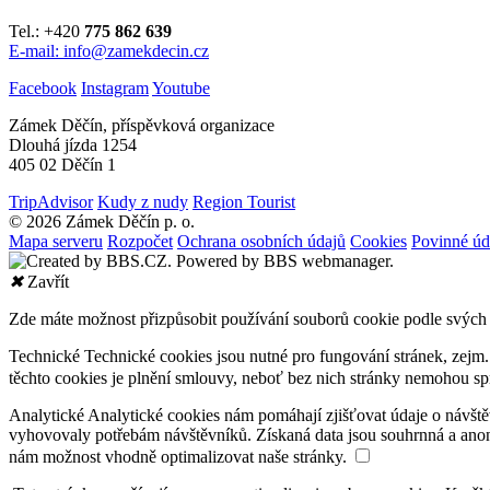
Tel.: +420
775 862 639
E-mail: info@zamekdecin.cz
Facebook
Instagram
Youtube
Zámek Děčín, příspěvková organizace
Dlouhá jízda 1254
405 02 Děčín 1
TripAdvisor
Kudy z nudy
Region Tourist
© 2026 Zámek Děčín p. o.
Mapa serveru
Rozpočet
Ochrana osobních údajů
Cookies
Povinné úd
✖
Zavřít
Zde máte možnost přizpůsobit používání souborů cookie podle svých 
Technické
Technické cookies jsou nutné pro fungování stránek, zejm.
těchto cookies je plnění smlouvy, neboť bez nich stránky nemohou sp
Analytické
Analytické cookies nám pomáhají zjišťovat údaje o návštěv
vyhovovaly potřebám návštěvníků. Získaná data jsou souhrnná a anon
nám možnost vhodně optimalizovat naše stránky.