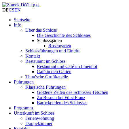
DE
CS
EN
Startseite
Info
Über das Schloss
Die Geschichte des Schlosses
Schlossgärten
Rosengarten
Schlossführungen und Eintritt
Kontakt
Restaurant im Schloss
Restaurant und Café im Innenhof
Café in den Gärten
Thun'sche Gruftkapelle
Führungen
Klassische Führungen
Goldene Zeiten des Schlosses Tetschen
Zu Besuch bei Fürst Franz
Barockperlen des Schlosses
Programm
Unterkunft im Schloss
Ferienwohnung
Doppelzimmer
Kontakt