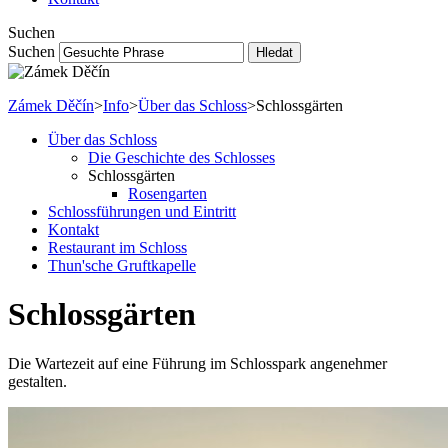
Suchen
Suchen
Hledat
Zámek Děčín
>
Info
>
Über das Schloss
>
Schlossgärten
Über das Schloss
Die Geschichte des Schlosses
Schlossgärten
Rosengarten
Schlossführungen und Eintritt
Kontakt
Restaurant im Schloss
Thun'sche Gruftkapelle
Schlossgärten
Die Wartezeit auf eine Führung im Schlosspark angenehmer
gestalten.