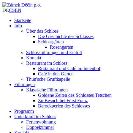
DE
CS
EN
Startseite
Info
Über das Schloss
Die Geschichte des Schlosses
Schlossgärten
Rosengarten
Schlossführungen und Eintritt
Kontakt
Restaurant im Schloss
Restaurant und Café im Innenhof
Café in den Gärten
Thun'sche Gruftkapelle
Führungen
Klassische Führungen
Goldene Zeiten des Schlosses Tetschen
Zu Besuch bei Fürst Franz
Barockperlen des Schlosses
Programm
Unterkunft im Schloss
Ferienwohnung
Doppelzimmer
Kontakt