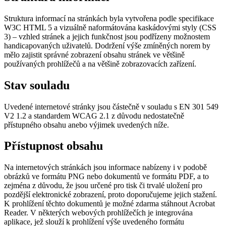
Struktura informací na stránkách byla vytvořena podle specifikace
W3C HTML 5 a vizuálně naformátována kaskádovými styly (CSS
3) – vzhled stránek a jejich funkčnost jsou podřízeny možnostem
handicapovaných uživatelů. Dodržení výše zmíněných norem by
mělo zajistit správné zobrazení obsahu stránek ve většině
používaných prohlížečů a na většině zobrazovacích zařízení.
Stav souladu
Uvedené internetové stránky jsou částečně v souladu s EN 301 549
V2 1.2 a standardem WCAG 2.1 z důvodu nedostatečně
přístupného obsahu anebo výjimek uvedených níže.
Přístupnost obsahu
Na internetových stránkách jsou informace nabízeny i v podobě
obrázků ve formátu PNG nebo dokumentů ve formátu PDF, a to
zejména z důvodu, že jsou určené pro tisk či trvalé uložení pro
pozdější elektronické zobrazení, proto doporučujeme jejich stažení.
K prohlížení těchto dokumentů je možné zdarma stáhnout Acrobat
Reader. V některých webových prohlížečích je integrována
aplikace, jež slouží k prohlížení výše uvedeného formátu