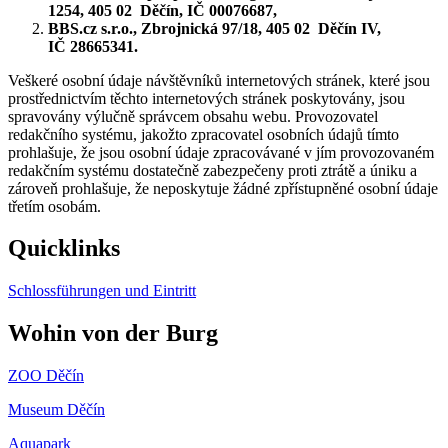
1254, 405 02 Děčín, IČ 00076687,
BBS.cz s.r.o., Zbrojnická 97/18, 405 02 Děčín IV,
IČ 28665341.
Veškeré osobní údaje návštěvníků internetových stránek, které jsou
prostřednictvím těchto internetových stránek poskytovány, jsou
spravovány výlučně správcem obsahu webu. Provozovatel
redakčního systému, jakožto zpracovatel osobních údajů tímto
prohlašuje, že jsou osobní údaje zpracovávané v jím provozovaném
redakčním systému dostatečně zabezpečeny proti ztrátě a úniku a
zároveň prohlašuje, že neposkytuje žádné zpřístupněné osobní údaje
třetím osobám.
Quicklinks
Schlossführungen und Eintritt
Wohin von der Burg
ZOO Děčín
Museum Děčín
Aquapark