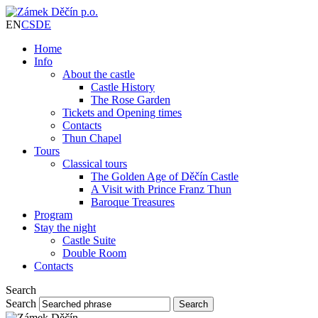
EN
CS
DE
Home
Info
About the castle
Castle History
The Rose Garden
Tickets and Opening times
Contacts
Thun Chapel
Tours
Classical tours
The Golden Age of Děčín Castle
A Visit with Prince Franz Thun
Baroque Treasures
Program
Stay the night
Castle Suite
Double Room
Contacts
Search
Search
Search