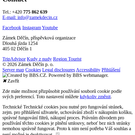
Tel.: +420
775 862 639
E-mail: info@zamekdecin.cz
Facebook
Instagram
Youtube
Zámek Děčín, příspěvková organizace
Dlouhá jízda 1254
405 02 Děčín 1
TripAdvisor
Kudy z nudy
Region Tourist
© 2026 Zámek Děčín p. o.
Server map
Cookies
Legal disclosures
Accessibility
Přihlášení
✖
Zavřít
Zde máte možnost přizpůsobit používání souborů cookie podle
svých preferencí. Toto nastavení můžete
kdykoliv změnit
.
Technické
Technické cookies jsou nutné pro fungování stránek,
zejm. pro přihlášení uživatele, uchovávání zboží v nákupním košíku,
správné fungování filtrů, nákupní proces. Právním důvodem pro
používání těchto cookies je plnění smlouvy, neboť bez nich stránky
nemohou správně fungovat. Proto k nim není potřeba Váš souhlas a
není možné je deaktivovat.