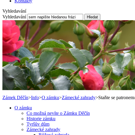
Kontakty
Vyhledavání
Vyhledavání
Hledat
Zámek Děčín
>
Info
>
O zámku
>
Zámecké zahrady
>
Staňte se patronem
O zámku
Co možná nevíte o Zámku Děčín
Historie zámku
Tyršův dům
Zámecké zahrady
Růžová zahrada