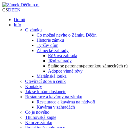
CS
DE
EN
Domů
Info
O zámku
Co možná nevíte o Zámku Děčín
Historie zámku
Tyršův dům
Zámecké zahrady
Růžová zahrada
Jižní zahrady
Staňte se patronem/patronkou zámeckých rů
Adopce vinné révy
Mariánská louka
Otevírací doba a ceník
Kontakty
Jak se k nám dostanete
Restaurace a kavárny na zámku
Restaurace a kavárna na nádvoří
Kavárna v zahradách
Co je nového
Thunovská kaple
Kam ze zámku
Projektové spolupráce