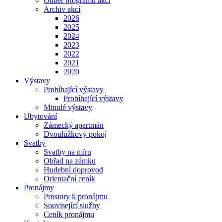
Odběr programu akcí
Archiv akcí
2026
2025
2024
2023
2022
2021
2020
Výstavy
Probíhající výstavy
Probíhající výstavy
Minulé výstavy
Ubytování
Zámecký apartmán
Dvoulůžkový pokoj
Svatby
Svatby na míru
Obřad na zámku
Hudební doprovod
Orientační ceník
Pronájmy
Prostory k pronájmu
Související služby
Ceník pronájmu