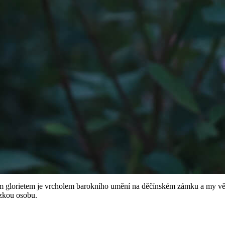
ím glorietem je vrcholem barokního umění na děčínském zámku a my vě
zkou osobu.