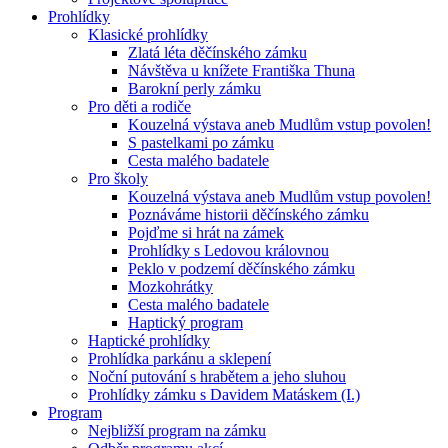
Prohlídky
Klasické prohlídky
Zlatá léta děčínského zámku
Návštěva u knížete Františka Thuna
Barokní perly zámku
Pro děti a rodiče
Kouzelná výstava aneb Mudlům vstup povolen!
S pastelkami po zámku
Cesta malého badatele
Pro školy
Kouzelná výstava aneb Mudlům vstup povolen!
Poznáváme historii děčínského zámku
Pojďme si hrát na zámek
Prohlídky s Ledovou královnou
Peklo v podzemí děčínského zámku
Mozkohrátky
Cesta malého badatele
Haptický program
Haptické prohlídky
Prohlídka parkánu a sklepení
Noční putování s hrabětem a jeho sluhou
Prohlídky zámku s Davidem Matáskem (I.)
Program
Nejbližší program na zámku