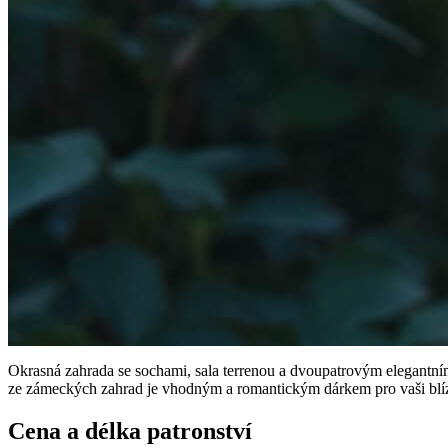
Okrasná zahrada se sochami, sala terrenou a dvoupatrovým elegantn
ze zámeckých zahrad je vhodným a romantickým dárkem pro vaši blí
Cena a délka patronství