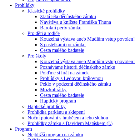
Prohlídky
Klasické prohlídky
Zlatá léta děčínského zámku
Návštěva u knížete Františka Thuna
Barokní perly zámku
Pro děti a rodiče
Kouzelná výstava aneb Mudlům vstup povolen!
S pastelkami po zámku
Cesta malého badatele
Pro školy
Kouzelná výstava aneb Mudlům vstup povolen!
Poznáváme historii děčínského zámku
Pojďme si hrát na zámek
Prohlídky s Ledovou královnou
Peklo v podzemí děčínského zámku
Mozkohrátky
Cesta malého badatele
Haptický program
Haptické prohlídky
Prohlídka parkánu a sklepení
Noční putování s hrabětem a jeho sluhou
Prohlídky zámku s Davidem Matáskem (I.)
Program
Nejbližší program na zámku