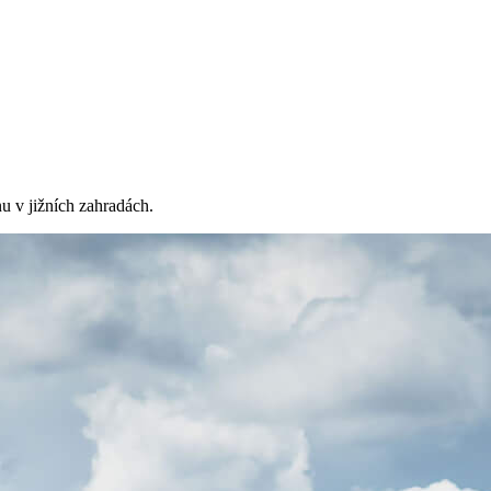
u v jižních zahradách.