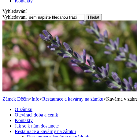
Kontakty
Vyhledavání
Vyhledavání
Hledat
Zámek Děčín
>
Info
>
Restaurace a kavárny na zámku
>
Kavárna v zahr
O zámku
Otevírací doba a ceník
Kontakty
Jak se k nám dostanete
Restaurace a kavárny na zámku
Restaurace a kavárna na nádvoří