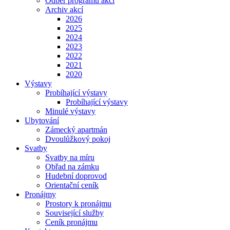
Odběr programu akcí
Archiv akcí
2026
2025
2024
2023
2022
2021
2020
Výstavy
Probíhající výstavy
Probíhající výstavy
Minulé výstavy
Ubytování
Zámecký apartmán
Dvoulůžkový pokoj
Svatby
Svatby na míru
Obřad na zámku
Hudební doprovod
Orientační ceník
Pronájmy
Prostory k pronájmu
Související služby
Ceník pronájmu