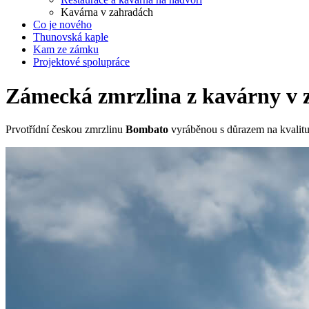
Kavárna v zahradách
Co je nového
Thunovská kaple
Kam ze zámku
Projektové spolupráce
Zámecká zmrzlina z kavárny v 
Prvotřídní českou zmrzlinu
Bombato
vyráběnou s důrazem na kvalitu