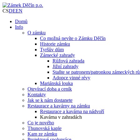
CS
DE
EN
Domů
Info
O zámku
Co možná nevíte o Zámku Děčín
Historie zámku
Tyršův dům
Zámecké zahrady
Růžová zahrada
Jižní zahrady
Staňte se patronem/patronkou zámeckých rů
Adopce vinné révy
Mariánská louka
Otevírací doba a ceník
Kontakty
Jak se k nám dostanete
Restaurace a kavárny na zámku
Restaurace a kavárna na nádvoří
Kavárna v zahradách
Co je nového
Thunovská kaple
Kam ze zámku
Projektové spolupráce