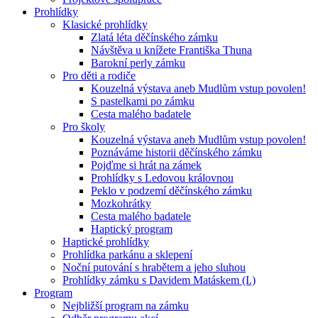
Prohlídky
Klasické prohlídky
Zlatá léta děčínského zámku
Návštěva u knížete Františka Thuna
Barokní perly zámku
Pro děti a rodiče
Kouzelná výstava aneb Mudlům vstup povolen!
S pastelkami po zámku
Cesta malého badatele
Pro školy
Kouzelná výstava aneb Mudlům vstup povolen!
Poznáváme historii děčínského zámku
Pojďme si hrát na zámek
Prohlídky s Ledovou královnou
Peklo v podzemí děčínského zámku
Mozkohrátky
Cesta malého badatele
Haptický program
Haptické prohlídky
Prohlídka parkánu a sklepení
Noční putování s hrabětem a jeho sluhou
Prohlídky zámku s Davidem Matáskem (I.)
Program
Nejbližší program na zámku