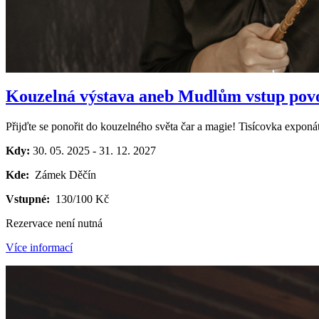
Kouzelná výstava aneb Mudlům vstup pov
Přijďte se ponořit do kouzelného světa čar a magie! Tisícovka expo
Kdy:
30. 05. 2025
-
31. 12. 2027
Kde:
Zámek Děčín
Vstupné:
130/100 Kč
Rezervace není nutná
Více informací