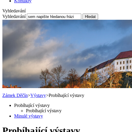
Kontakty
Vyhledavání
Vyhledavání
Hledat
Zámek Děčín
>
Výstavy
>
Probíhající výstavy
Probíhající výstavy
Probíhající výstavy
Minulé výstavy
Probíhající výstavy