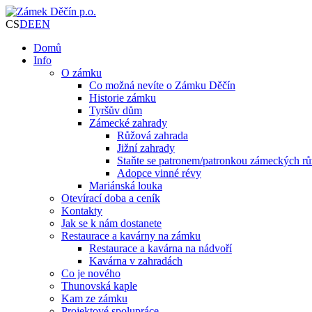
CS
DE
EN
Domů
Info
O zámku
Co možná nevíte o Zámku Děčín
Historie zámku
Tyršův dům
Zámecké zahrady
Růžová zahrada
Jižní zahrady
Staňte se patronem/patronkou zámeckých rů
Adopce vinné révy
Mariánská louka
Otevírací doba a ceník
Kontakty
Jak se k nám dostanete
Restaurace a kavárny na zámku
Restaurace a kavárna na nádvoří
Kavárna v zahradách
Co je nového
Thunovská kaple
Kam ze zámku
Projektové spolupráce