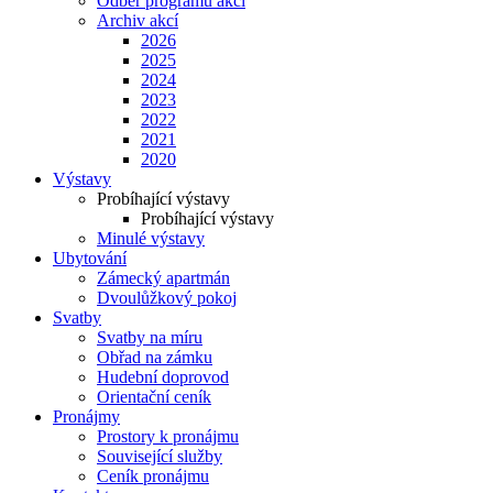
Odběr programu akcí
Archiv akcí
2026
2025
2024
2023
2022
2021
2020
Výstavy
Probíhající výstavy
Probíhající výstavy
Minulé výstavy
Ubytování
Zámecký apartmán
Dvoulůžkový pokoj
Svatby
Svatby na míru
Obřad na zámku
Hudební doprovod
Orientační ceník
Pronájmy
Prostory k pronájmu
Související služby
Ceník pronájmu