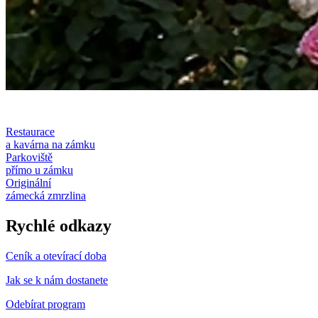
Restaurace
a kavárna na zámku
Parkoviště
přímo u zámku
Originální
zámecká zmrzlina
Rychlé odkazy
Ceník a otevírací doba
Jak se k nám dostanete
Odebírat program