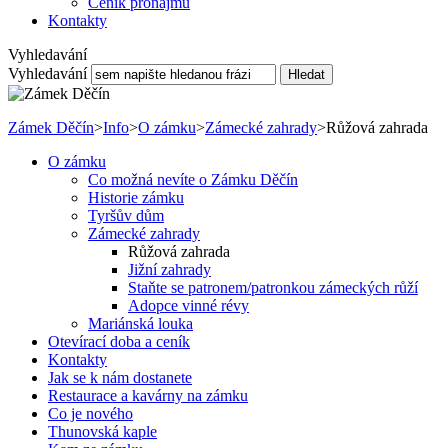
Ceník pronájmu
Kontakty
Vyhledavání
Vyhledavání
Hledat
Zámek Děčín
>
Info
>
O zámku
>
Zámecké zahrady
>
Růžová zahrada
O zámku
Co možná nevíte o Zámku Děčín
Historie zámku
Tyršův dům
Zámecké zahrady
Růžová zahrada
Jižní zahrady
Staňte se patronem/patronkou zámeckých růží
Adopce vinné révy
Mariánská louka
Otevírací doba a ceník
Kontakty
Jak se k nám dostanete
Restaurace a kavárny na zámku
Co je nového
Thunovská kaple