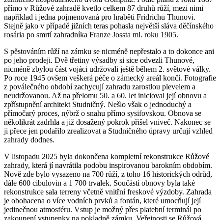
přímo v Růžové zahradě kvetlo celkem 87 druhů růží, mezi nimi
například i jedna pojmenovaná pro hraběti Fridrichu Thunovi.
Stejně jako v případě jižních teras pohasla největší sláva děčínského
rosária po smrtí zahradníka Franze Jossta ml. roku 1905.
S pěstováním růží na zámku se nicméně nepřestalo a to dokonce ani
po jeho prodeji. Dvě třetiny výsadby si sice odvezli Thunové,
nicméně zbylou část vojáci udržovali ještě během 2. světové války.
Po roce 1945 ovšem veškerá péče o zámecký areál končí. Fotografie
z poválečného období zachycují zahradu zarostlou plevelem a
neudržovanou. Až na přelomu 50. a 60. let inicioval její obnovu a
zpřístupnění architekt Studničný. Nešlo však o jednoduchý a
přímočarý proces, nýbrž o snahu přímo sysifovskou. Obnova se
několikrát zadrhla a již dosažený pokrok přišel vniveč. Nakonec se
ji přece jen podařilo zrealizovat a Studničného úpravy určují vzhled
zahrady dodnes.
V listopadu 2025 byla dokončena kompletní rekonstrukce Růžové
zahrady, která jí navrátila podobu inspirovanou barokním obdobím.
Nově zde bylo vysazeno na 700 růží, z toho 16 historických odrůd,
dále 600 cibulovin a 1 700 trvalek. Součástí obnovy byla také
rekonstrukce sala terreny včetně vnitřní freskové výzdoby. Zahrada
je obohacena o více vodních prvků a fontán, které umocňují její
jedinečnou atmosféru. Vstup je možný přes platební terminál po
zakoupení vstupenky na pokladně zámku. Veřejnosti se Růžová