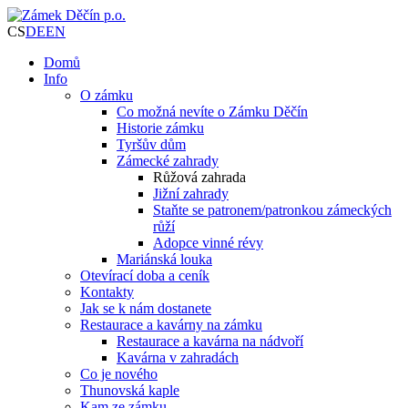
CS
DE
EN
Domů
Info
O zámku
Co možná nevíte o Zámku Děčín
Historie zámku
Tyršův dům
Zámecké zahrady
Růžová zahrada
Jižní zahrady
Staňte se patronem/patronkou zámeckých
růží
Adopce vinné révy
Mariánská louka
Otevírací doba a ceník
Kontakty
Jak se k nám dostanete
Restaurace a kavárny na zámku
Restaurace a kavárna na nádvoří
Kavárna v zahradách
Co je nového
Thunovská kaple
Kam ze zámku