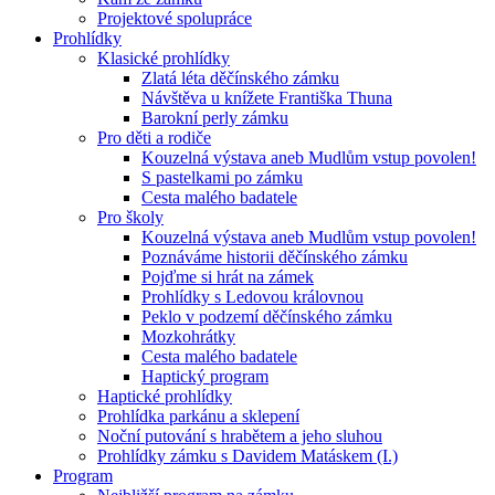
Projektové spolupráce
Prohlídky
Klasické prohlídky
Zlatá léta děčínského zámku
Návštěva u knížete Františka Thuna
Barokní perly zámku
Pro děti a rodiče
Kouzelná výstava aneb Mudlům vstup povolen!
S pastelkami po zámku
Cesta malého badatele
Pro školy
Kouzelná výstava aneb Mudlům vstup povolen!
Poznáváme historii děčínského zámku
Pojďme si hrát na zámek
Prohlídky s Ledovou královnou
Peklo v podzemí děčínského zámku
Mozkohrátky
Cesta malého badatele
Haptický program
Haptické prohlídky
Prohlídka parkánu a sklepení
Noční putování s hrabětem a jeho sluhou
Prohlídky zámku s Davidem Matáskem (I.)
Program