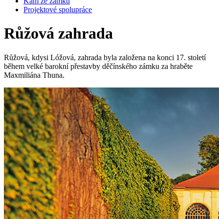
Kam ze zámku
Projektové spolupráce
Růžová zahrada
Růžová, kdysi Lóžová, zahrada byla založena na konci 17. století
během velké barokní přestavby děčínského zámku za hraběte
Maxmiliána Thuna.