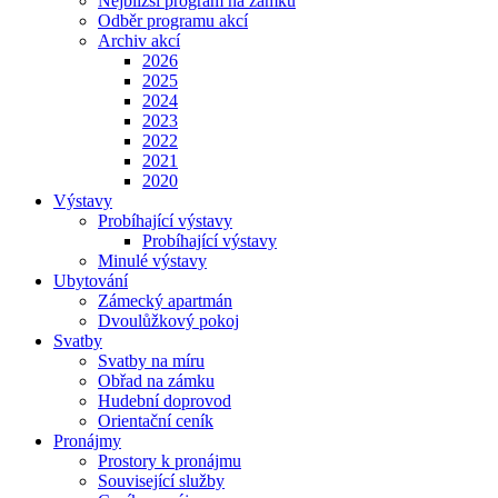
Nejbližší program na zámku
Odběr programu akcí
Archiv akcí
2026
2025
2024
2023
2022
2021
2020
Výstavy
Probíhající výstavy
Probíhající výstavy
Minulé výstavy
Ubytování
Zámecký apartmán
Dvoulůžkový pokoj
Svatby
Svatby na míru
Obřad na zámku
Hudební doprovod
Orientační ceník
Pronájmy
Prostory k pronájmu
Související služby