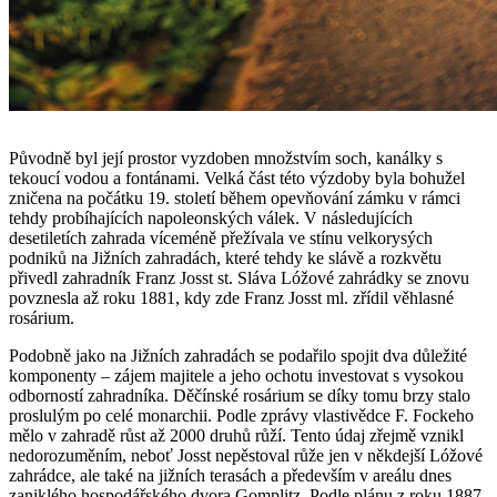
Původně byl její prostor vyzdoben množstvím soch, kanálky s
tekoucí vodou a fontánami. Velká část této výzdoby byla bohužel
zničena na počátku 19. století během opevňování zámku v rámci
tehdy probíhajících napoleonských válek. V následujících
desetiletích zahrada víceméně přežívala ve stínu velkorysých
podniků na Jižních zahradách, které tehdy ke slávě a rozkvětu
přivedl zahradník Franz Josst st. Sláva Lóžové zahrádky se znovu
povznesla až roku 1881, kdy zde Franz Josst ml. zřídil věhlasné
rosárium.
Podobně jako na Jižních zahradách se podařilo spojit dva důležité
komponenty – zájem majitele a jeho ochotu investovat s vysokou
odborností zahradníka. Děčínské rosárium se díky tomu brzy stalo
proslulým po celé monarchii. Podle zprávy vlastivědce F. Fockeho
mělo v zahradě růst až 2000 druhů růží. Tento údaj zřejmě vznikl
nedorozuměním, neboť Josst nepěstoval růže jen v někdejší Lóžové
zahrádce, ale také na jižních terasách a především v areálu dnes
zaniklého hospodářského dvora Gomplitz. Podle plánu z roku 1887