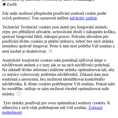
✖
Zavřít
Zde máte možnost přizpůsobit používání souborů cookie podle
svých preferencí. Toto nastavení můžete
kdykoliv změnit
.
Technické
Technické cookies jsou nutné pro fungování stránek,
zejm. pro přihlášení uživatele, uchovávání zboží v nákupním košíku,
správné fungování filtrů, nákupní proces. Právním důvodem pro
používání těchto cookies je plnění smlouvy, neboť bez nich stránky
nemohou správně fungovat. Proto k nim není potřeba Váš souhlas a
není možné je deaktivovat.
Analytické
Analytické cookies nám pomáhají zjišťovat údaje o
návštěvnosti stránek a o tom, jak se na nich návštěvníci pohybují.
Na základě těchto informací můžeme stránky optimalizovat tak, aby
co nejvíce vyhovovaly potřebám návštěvníků. Získaná data jsou
souhrnná a anonymní, bez možnosti identifikovat konkrétního
návštěvníka. K těmto cookies potřebujeme Váš souhlas. Pokud nám
ho neudělíte, snižuje se nám možnost vhodně optimalizovat naše
stránky.
Tyto stránky používají pro svou optimalizaci soubory cookies. K
některým z nich však potřebujeme mít Váš souhlas.
Zobrazit
podrobnosti