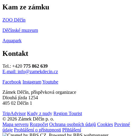
Kam ze zámku
ZOO Děčín
Děčínské muzeum
Aquapark
Kontakt
Tel.: +420
775 862 639
E-mail: info@zamekdecin.cz
Facebook
Instagram
Youtube
Zámek Děčín, příspěvková organizace
Dlouhá jízda 1254
405 02 Děčín 1
TripAdvisor
Kudy z nudy
Region Tourist
© 2026 Zámek Děčín p. o.
Mapa serveru
Rozpočet
Ochrana osobních údajů
Cookies
Povinné
údaje
Prohlášení o přístupnosti
Přihlášení