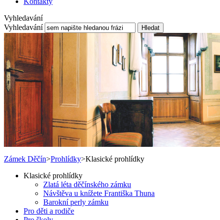
Kontakty
Vyhledavání
Vyhledavání
Hledat
Zámek Děčín
>
Prohlídky
>
Klasické prohlídky
Klasické prohlídky
Zlatá léta děčínského zámku
Návštěva u knížete Františka Thuna
Barokní perly zámku
Pro děti a rodiče
Pro školy