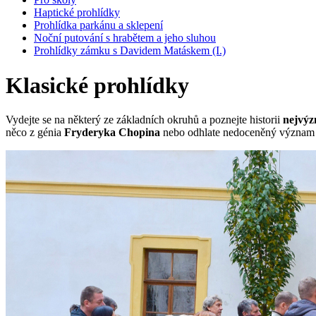
Haptické prohlídky
Prohlídka parkánu a sklepení
Noční putování s hrabětem a jeho sluhou
Prohlídky zámku s Davidem Matáskem (I.)
Klasické prohlídky
Vydejte se na některý ze základních okruhů a poznejte historii
nejvýz
něco z génia
Fryderyka Chopina
nebo odhlate nedoceněný význam c