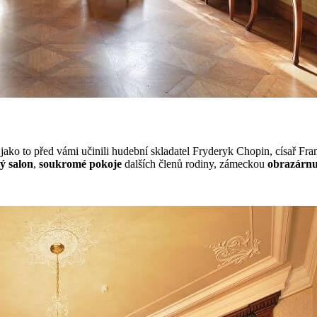
ako to před vámi učinili hudební skladatel Fryderyk Chopin, císař Frant
ý salon
,
soukromé pokoje
dalších členů rodiny, zámeckou
obrazárn