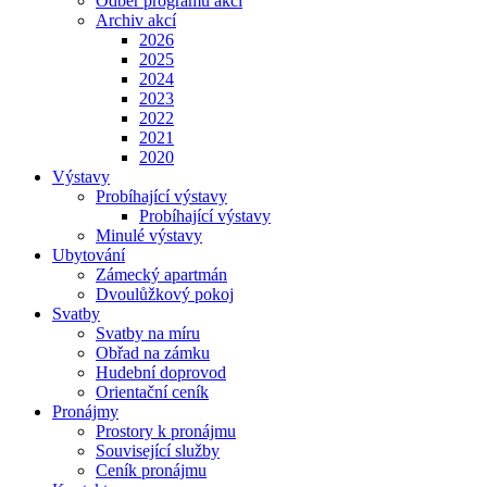
Odběr programu akcí
Archiv akcí
2026
2025
2024
2023
2022
2021
2020
Výstavy
Probíhající výstavy
Probíhající výstavy
Minulé výstavy
Ubytování
Zámecký apartmán
Dvoulůžkový pokoj
Svatby
Svatby na míru
Obřad na zámku
Hudební doprovod
Orientační ceník
Pronájmy
Prostory k pronájmu
Související služby
Ceník pronájmu