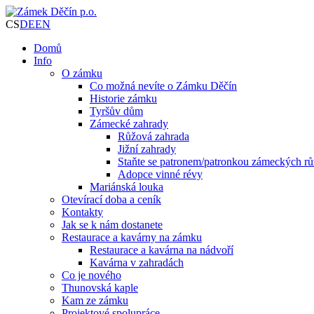
CS
DE
EN
Domů
Info
O zámku
Co možná nevíte o Zámku Děčín
Historie zámku
Tyršův dům
Zámecké zahrady
Růžová zahrada
Jižní zahrady
Staňte se patronem/patronkou zámeckých rů
Adopce vinné révy
Mariánská louka
Otevírací doba a ceník
Kontakty
Jak se k nám dostanete
Restaurace a kavárny na zámku
Restaurace a kavárna na nádvoří
Kavárna v zahradách
Co je nového
Thunovská kaple
Kam ze zámku
Projektové spolupráce