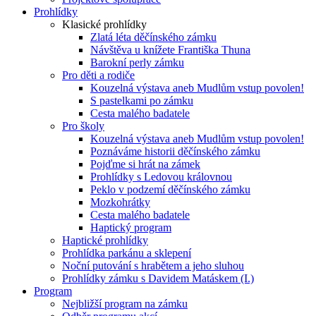
Prohlídky
Klasické prohlídky
Zlatá léta děčínského zámku
Návštěva u knížete Františka Thuna
Barokní perly zámku
Pro děti a rodiče
Kouzelná výstava aneb Mudlům vstup povolen!
S pastelkami po zámku
Cesta malého badatele
Pro školy
Kouzelná výstava aneb Mudlům vstup povolen!
Poznáváme historii děčínského zámku
Pojďme si hrát na zámek
Prohlídky s Ledovou královnou
Peklo v podzemí děčínského zámku
Mozkohrátky
Cesta malého badatele
Haptický program
Haptické prohlídky
Prohlídka parkánu a sklepení
Noční putování s hrabětem a jeho sluhou
Prohlídky zámku s Davidem Matáskem (I.)
Program
Nejbližší program na zámku