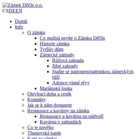
CS
DE
EN
Domů
Info
O zámku
Co možná nevíte o Zámku Děčín
Historie zámku
Tyršův dům
Zámecké zahrady
Růžová zahrada
Jižní zahrady
Staňte se patronem/patronkou zámeckých
růží
Adopce vinné révy
Mariánská louka
Otevírací doba a ceník
Kontakty
Jak se k nám dostanete
Restaurace a kavárny na zámku
Restaurace a kavárna na nádvoří
Kavárna v zahradách
Co je nového
Thunovská kaple
Kam ze zámku