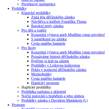
Projektové spolupráce
Prohlídky
Klasické prohlídky
Zlatá léta děčínského zámku
Návštěva u knížete Františka Thuna
Barokní perly zámku
Pro děti a rodiče
Kouzelná výstava aneb Mudlům vstup povolen!
S pastelkami po zámku
Cesta malého badatele
Pro školy
Kouzelná výstava aneb Mudlům vstup povolen!
Poznáváme historii děčínského zámku
Pojďme si hrát na zámek
Prohlídky s Ledovou královnou
Peklo v podzemí děčínského zámku
Mozkohrátky
Cesta malého badatele
Haptický program
Haptické prohlídky
Prohlídka parkánu a sklepení
Noční putování s hrabětem a jeho sluhou
Prohlídky zámku s Davidem Matáskem (I.)
Program