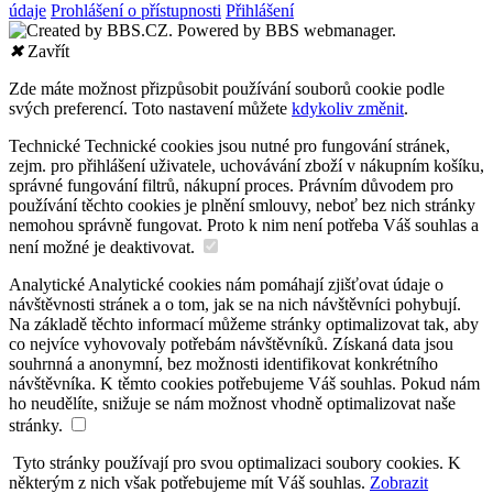
údaje
Prohlášení o přístupnosti
Přihlášení
✖
Zavřít
Zde máte možnost přizpůsobit používání souborů cookie podle
svých preferencí. Toto nastavení můžete
kdykoliv změnit
.
Technické
Technické cookies jsou nutné pro fungování stránek,
zejm. pro přihlášení uživatele, uchovávání zboží v nákupním košíku,
správné fungování filtrů, nákupní proces. Právním důvodem pro
používání těchto cookies je plnění smlouvy, neboť bez nich stránky
nemohou správně fungovat. Proto k nim není potřeba Váš souhlas a
není možné je deaktivovat.
Analytické
Analytické cookies nám pomáhají zjišťovat údaje o
návštěvnosti stránek a o tom, jak se na nich návštěvníci pohybují.
Na základě těchto informací můžeme stránky optimalizovat tak, aby
co nejvíce vyhovovaly potřebám návštěvníků. Získaná data jsou
souhrnná a anonymní, bez možnosti identifikovat konkrétního
návštěvníka. K těmto cookies potřebujeme Váš souhlas. Pokud nám
ho neudělíte, snižuje se nám možnost vhodně optimalizovat naše
stránky.
Tyto stránky používají pro svou optimalizaci soubory cookies. K
některým z nich však potřebujeme mít Váš souhlas.
Zobrazit