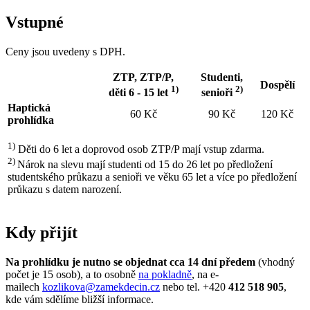
Vstupné
Ceny jsou uvedeny s DPH.
ZTP, ZTP/P,
Studenti,
Dospělí
1)
2)
děti 6 - 15 let
senioři
Haptická
60 Kč
90 Kč
120 Kč
prohlídka
1)
Děti do 6 let a doprovod osob ZTP/P mají vstup zdarma.
2)
Nárok na slevu mají studenti od 15 do 26 let po předložení
studentského průkazu a senioři ve věku 65 let a více po předložení
průkazu s datem narození.
Kdy přijít
Na prohlídku je nutno se objednat cca 14 dní předem
(vhodný
počet je 15 osob), a to osobně
na pokladně
, na e-
mailech
kozlikova@zamekdecin.cz
nebo tel. +420
412 518 905
,
kde vám sdělíme bližší informace.