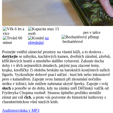
6 let a
max 15
WC
pes v tašce
více
osob
60
na
bezbariérové
minut
objednání
Poznejte vnitřní zámecké prostory na vlastní kůži, a to doslova -
dotýkejte
se nábytku, kachlových kamen, dveřních zárubní, závěsů,
kříšťálových lustrů a mnohého dalšího vybavení. Zakuste ducha
doby i v těch nejmenších detailech, jakými jsou zlacené lemy,
krajka, knoflíčky či obdoba brokátu na barokních kostýmech našich
figurín. Vyzkoušejte dobové psací náčiní - husí brk nebo inkoustové
pero s kalamářem. Zapojte svou fantazii při zkoumání nočního
stolku v ložnici, kde můžete nahmatat ukryté šperky. Zapojte i svůj
sluch
a ponořte se do doby, kdy na zámku zněl Děčínský valčík od
Fryderyka Chopina osobně. Stranou úplného prožitku nemůže
zůstat ani váš
čich
, a proto vás pozveme do historické knihovny s
charakteristickou vůní starých knih.
Audiopozvánka v MP3