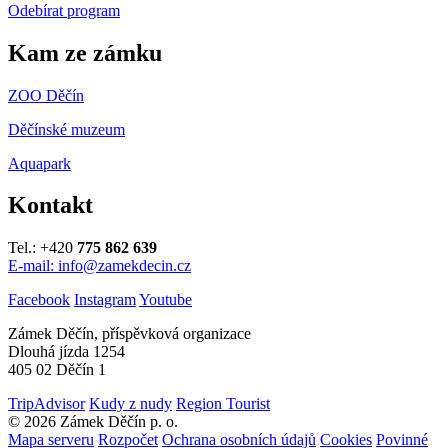
Odebírat program
Kam ze zámku
ZOO Děčín
Děčínské muzeum
Aquapark
Kontakt
Tel.: +420
775 862 639
E-mail: info@zamekdecin.cz
Facebook
Instagram
Youtube
Zámek Děčín, příspěvková organizace
Dlouhá jízda 1254
405 02 Děčín 1
TripAdvisor
Kudy z nudy
Region Tourist
© 2026 Zámek Děčín p. o.
Mapa serveru
Rozpočet
Ochrana osobních údajů
Cookies
Povinné