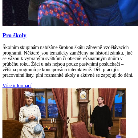
Pro školy
Školním skupinám nabízíme širokou škálu zábavně-vzdělávacích
programů. Některé jsou tematicky zaměřeny na historii zámku, jiné
se vážou k vybraným svátkům či obecně významným dnům v
průběhu roku. Žáci u nás nejsou pouze pasivními posluchači –
většina programů je koncipována interaktivně. Děti pracují s
pracovními listy, plní rozmanité úkoly a aktivně se zapojují do dění.
Více informací