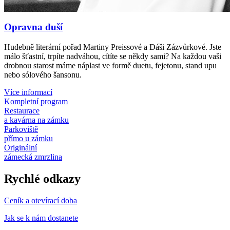
Opravna duší
Hudebně literární pořad Martiny Preissové a Dáši Zázvůrkové. Jste
málo šťastní, trpíte nadváhou, cítíte se někdy sami? Na každou vaši
drobnou starost máme náplast ve formě duetu, fejetonu, stand upu
nebo sólového šansonu.
Více informací
Kompletní program
Restaurace
a kavárna na zámku
Parkoviště
přímo u zámku
Originální
zámecká zmrzlina
Rychlé odkazy
Ceník a otevírací doba
Jak se k nám dostanete