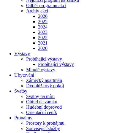
Nejbližší program na zámku
Odběr programu akcí
Archiv akcí
2026
2025
2024
2023
2022
2021
2020
Výstavy
Probíhající výstavy
Probíhající výstavy
Minulé výstavy
Ubytování
Zámecký apartmán
Dvoulůžkový pokoj
Svatby
Svatby na míru
Obřad na zámku
Hudební doprovod
Orientační ceník
Pronájmy
Prostory k pronájmu
Související služby