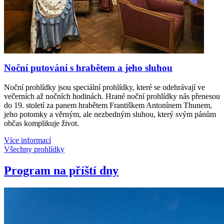
Noční putování s hrabětem a jeho sluhou
Noční prohlídky jsou speciální prohlídky, které se odehrávají ve
večerních až nočních hodinách. Hrané noční prohlídky nás přenesou
do 19. století za panem hrabětem Františkem Antonínem Thunem,
jeho potomky a věrným, ale nezbedným sluhou, který svým pánům
občas komplikuje život.
Více informací
Všechny prohlídky
Program na příští dny