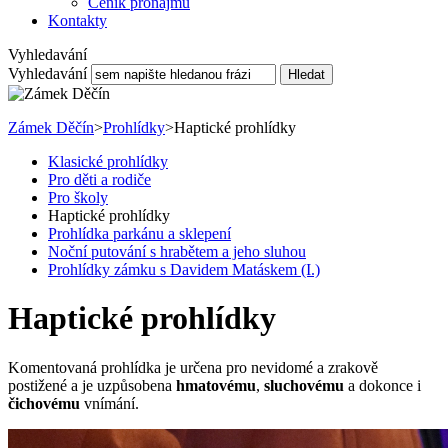
Ceník pronájmu
Kontakty
Vyhledavání
Vyhledavání
Hledat
Zámek Děčín
>
Prohlídky
>
Haptické prohlídky
Klasické prohlídky
Pro děti a rodiče
Pro školy
Haptické prohlídky
Prohlídka parkánu a sklepení
Noční putování s hrabětem a jeho sluhou
Prohlídky zámku s Davidem Matáskem (I.)
Haptické prohlídky
Komentovaná prohlídka je určena pro nevidomé a zrakově
postižené a je uzpůsobena
hmatovému
,
sluchovému
a dokonce i
čichovému
vnímání.