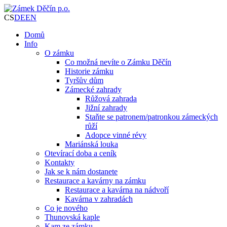
CS
DE
EN
Domů
Info
O zámku
Co možná nevíte o Zámku Děčín
Historie zámku
Tyršův dům
Zámecké zahrady
Růžová zahrada
Jižní zahrady
Staňte se patronem/patronkou zámeckých
růží
Adopce vinné révy
Mariánská louka
Otevírací doba a ceník
Kontakty
Jak se k nám dostanete
Restaurace a kavárny na zámku
Restaurace a kavárna na nádvoří
Kavárna v zahradách
Co je nového
Thunovská kaple
Kam ze zámku