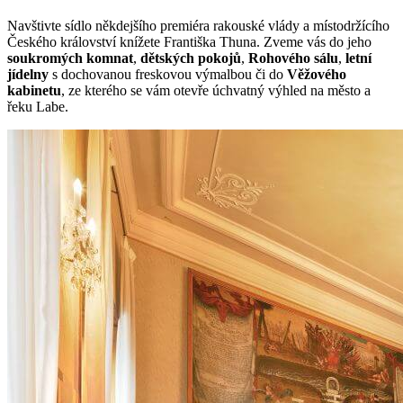
Navštivte sídlo někdejšího premiéra rakouské vlády a místodržícího
Českého království knížete Františka Thuna. Zveme vás do jeho
soukromých komnat
,
dětských pokojů
,
Rohového sálu
,
letní
jídelny
s dochovanou freskovou výmalbou či do
Věžového
kabinetu
, ze kterého se vám otevře úchvatný výhled na město a
řeku Labe.