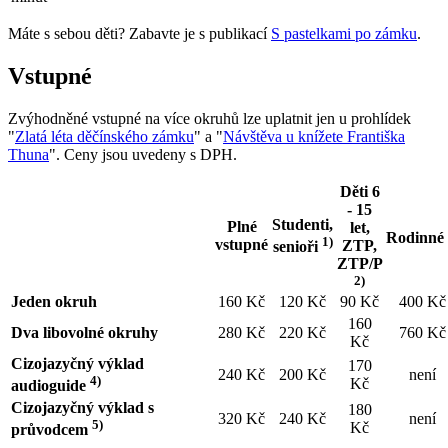
Máte s sebou děti? Zabavte je s publikací
S pastelkami po zámku
.
Vstupné
Zvýhodněné vstupné na více okruhů lze uplatnit jen u prohlídek
"
Zlatá léta děčínského zámku
" a "
Návštěva u knížete Františka
Thuna
". Ceny jsou uvedeny s DPH.
Děti 6
- 15
Studenti,
Plné
let,
Rodinné
1)
vstupné
ZTP,
senioři
ZTP/P
2)
Jeden okruh
160 Kč
120 Kč
90 Kč
400 Kč
160
Dva libovolné okruhy
280 Kč
220 Kč
760 Kč
Kč
Cizojazyčný výklad
170
240 Kč
200 Kč
není
4)
Kč
audioguide
Cizojazyčný výklad s
180
320 Kč
240 Kč
není
5)
Kč
průvodcem