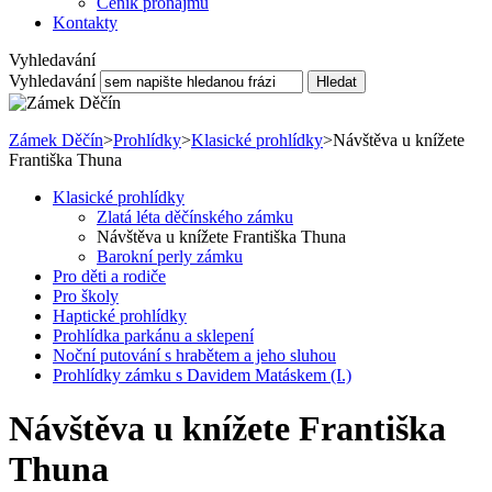
Ceník pronájmu
Kontakty
Vyhledavání
Vyhledavání
Hledat
Zámek Děčín
>
Prohlídky
>
Klasické prohlídky
>
Návštěva u knížete
Františka Thuna
Klasické prohlídky
Zlatá léta děčínského zámku
Návštěva u knížete Františka Thuna
Barokní perly zámku
Pro děti a rodiče
Pro školy
Haptické prohlídky
Prohlídka parkánu a sklepení
Noční putování s hrabětem a jeho sluhou
Prohlídky zámku s Davidem Matáskem (I.)
Návštěva u knížete Františka
Thuna