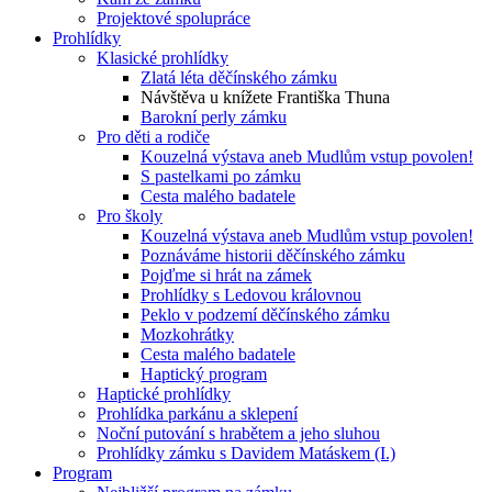
Projektové spolupráce
Prohlídky
Klasické prohlídky
Zlatá léta děčínského zámku
Návštěva u knížete Františka Thuna
Barokní perly zámku
Pro děti a rodiče
Kouzelná výstava aneb Mudlům vstup povolen!
S pastelkami po zámku
Cesta malého badatele
Pro školy
Kouzelná výstava aneb Mudlům vstup povolen!
Poznáváme historii děčínského zámku
Pojďme si hrát na zámek
Prohlídky s Ledovou královnou
Peklo v podzemí děčínského zámku
Mozkohrátky
Cesta malého badatele
Haptický program
Haptické prohlídky
Prohlídka parkánu a sklepení
Noční putování s hrabětem a jeho sluhou
Prohlídky zámku s Davidem Matáskem (I.)
Program