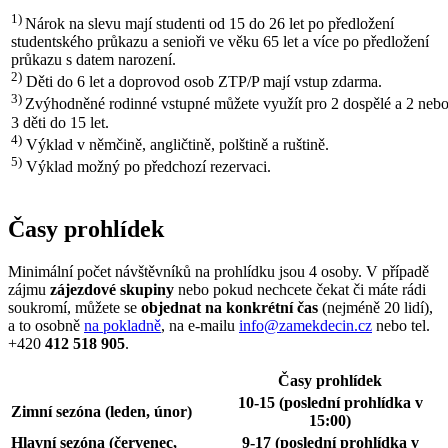
1)
Nárok na slevu mají studenti od 15 do 26 let po předložení
studentského průkazu a senioři ve věku 65 let a více po předložení
průkazu s datem narození.
2)
Děti do 6 let a doprovod osob ZTP/P mají vstup zdarma.
3)
Zvýhodněné rodinné vstupné můžete využít pro 2 dospělé a 2 neb
3 děti do 15 let.
4)
Výklad v němčině, angličtině, polštině a ruštině.
5)
Výklad možný po předchozí rezervaci.
Časy prohlídek
Minimální počet návštěvníků na prohlídku jsou 4 osoby. V případě
zájmu
zájezdové skupiny
nebo pokud nechcete čekat či máte rádi
soukromí, můžete se
objednat na konkrétní čas
(nejméně 20 lidí),
a to osobně
na pokladně
, na e-mailu
info@zamekdecin.cz
nebo tel.
+420
412 518 905
.
Časy prohlídek
10-15 (poslední prohlídka v
Zimní sezóna (leden, únor)
15:00)
Hlavní sezóna (červenec,
9-17 (poslední prohlídka v