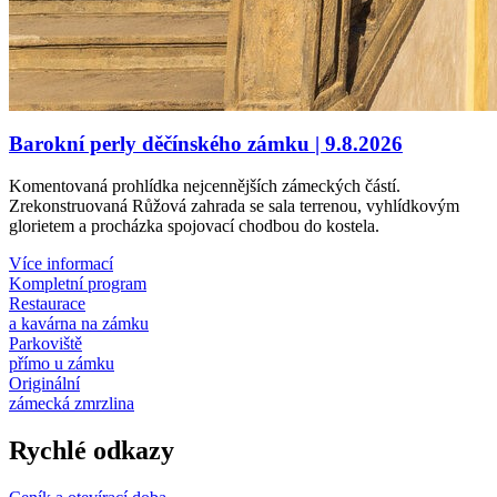
Barokní perly děčínského zámku | 9.8.2026
Komentovaná prohlídka nejcennějších zámeckých částí.
Zrekonstruovaná Růžová zahrada se sala terrenou, vyhlídkovým
glorietem a procházka spojovací chodbou do kostela.
Více informací
Kompletní program
Restaurace
a kavárna na zámku
Parkoviště
přímo u zámku
Originální
zámecká zmrzlina
Rychlé odkazy