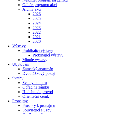
Nejbližší program na zámku
Odběr programu akcí
Archiv akcí
2026
2025
2024
2023
2022
2021
2020
Výstavy
Probíhající výstavy
Probíhající výstavy
Minulé výstavy
Ubytování
Zámecký apartmán
Dvoulůžkový pokoj
Svatby
Svatby na míru
Obřad na zámku
Hudební doprovod
Orientační ceník
Pronájmy
Prostory k pronájmu
Související služby