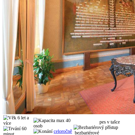
6 let a
max 40
WC
pes v tašce
více
osob
60
celoročně
bezbariérové
minut