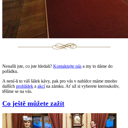
Nenašli jste, co jste hledali?
Kontaktujte nás
a my to dáme do
pořádku.
A není-li to váš šálek kávy, pak pro vás v nabídce máme mnoho
dalších
prohlídek
a
akcí
na zámku. Ať už si vyberete kteroukoliv,
těšíme se na vás.
Co ještě můžete zažít