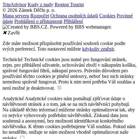
TripAdvisor
Kudy z nudy
Region Tourist
© 2026 Zámek Děčín p. o.
Mapa serveru
Rozpočet
Ochrana osobních údajů
Cookies
Povinné
údaje
Prohlášení o přístupnosti
Přihlášení
✖
Zavřít
Zde máte možnost přizpůsobit používání souborů cookie podle
svých preferencí. Toto nastavení můžete
kdykoliv změnit
.
Technické
Technické cookies jsou nutné pro fungování stránek,
zejm. pro přihlášení uživatele, uchovávání zboží v nákupním košíku,
správné fungování filtrů, nákupní proces. Právním důvodem pro
používání těchto cookies je plnění smlouvy, neboť bez nich stránky
nemohou správně fungovat. Proto k nim není potřeba Váš souhlas a
není možné je deaktivovat.
Analytické
Analytické cookies nám pomáhají zjišťovat údaje o
návštěvnosti stránek a o tom, jak se na nich návštěvníci pohybují.
Na základě těchto informací můžeme stránky optimalizovat tak, aby
co nejvíce vyhovovaly potřebám návštěvníků. Získaná data jsou
souhrnná a anonymní, bez možnosti identifikovat konkrétního
návštěvníka. K těmto cookies potřebujeme Váš souhlas. Pokud nám
ho neudělíte, snižuje se nám možnost vhodně optimalizovat naše
stránky.