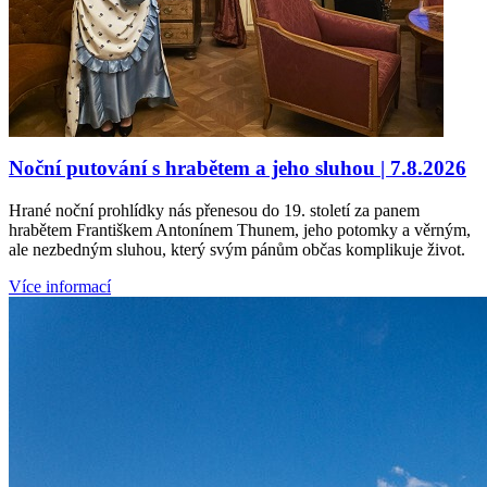
Noční putování s hrabětem a jeho sluhou | 7.8.2026
Hrané noční prohlídky nás přenesou do 19. století za panem
hrabětem Františkem Antonínem Thunem, jeho potomky a věrným,
ale nezbedným sluhou, který svým pánům občas komplikuje život.
Více informací