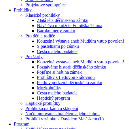
Projektové spolupráce
Prohlídky
Klasické prohlídky
Zlatá léta děčínského zámku
Návštěva u knížete Františka Thuna
Barokní perly zámku
Pro děti a rodiče
Kouzelná výstava aneb Mudlům vstup povolen!
S pastelkami po zámku
Cesta malého badatele
Pro školy
Kouzelná výstava aneb Mudlům vstup povolen!
Poznáváme historii děčínského zámku
Pojďme si hrát na zámek
Prohlídky s Ledovou královnou
Peklo v podzemí děčínského zámku
Mozkohrátky
Cesta malého badatele
Haptický program
Haptické prohlídky
Prohlídka parkánu a sklepení
Noční putování s hrabětem a jeho sluhou
Prohlídky zámku s Davidem Matáskem (I.)
Program