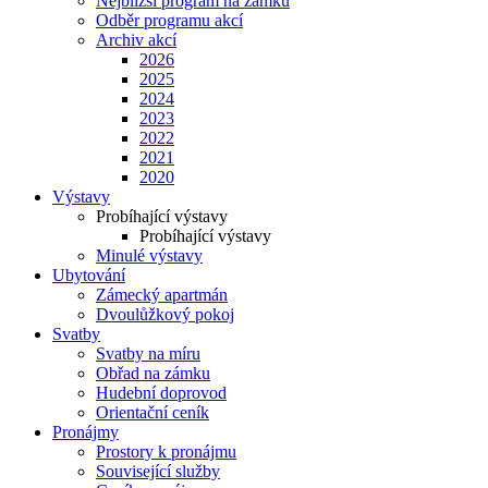
Nejbližší program na zámku
Odběr programu akcí
Archiv akcí
2026
2025
2024
2023
2022
2021
2020
Výstavy
Probíhající výstavy
Probíhající výstavy
Minulé výstavy
Ubytování
Zámecký apartmán
Dvoulůžkový pokoj
Svatby
Svatby na míru
Obřad na zámku
Hudební doprovod
Orientační ceník
Pronájmy
Prostory k pronájmu
Související služby