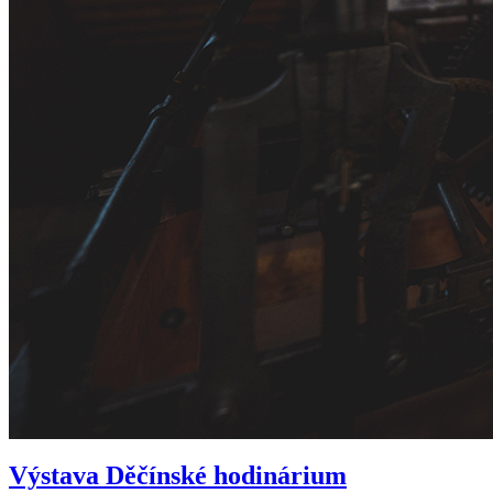
Výstava Děčínské hodinárium