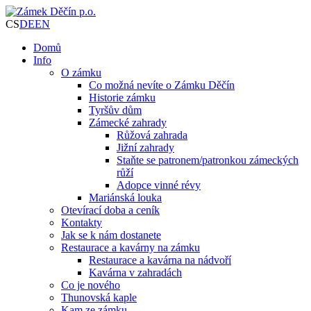
CS
DE
EN
Domů
Info
O zámku
Co možná nevíte o Zámku Děčín
Historie zámku
Tyršův dům
Zámecké zahrady
Růžová zahrada
Jižní zahrady
Staňte se patronem/patronkou zámeckých
růží
Adopce vinné révy
Mariánská louka
Otevírací doba a ceník
Kontakty
Jak se k nám dostanete
Restaurace a kavárny na zámku
Restaurace a kavárna na nádvoří
Kavárna v zahradách
Co je nového
Thunovská kaple
Kam ze zámku