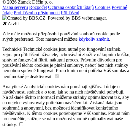
© 2026 Zámek Děčín p. o.
Mapa serveru
Rozpočet
Ochrana osobních údajů
Cookies
Povinné
údaje
Prohlášení o přístupnosti
Přihlášení
✖
Zavřít
Zde máte možnost přizpůsobit používání souborů cookie podle
svých preferencí. Toto nastavení můžete
kdykoliv změnit
.
Technické
Technické cookies jsou nutné pro fungování stránek,
zejm. pro přihlášení uživatele, uchovávání zboží v nákupním košíku,
správné fungování filtrů, nákupní proces. Právním důvodem pro
používání těchto cookies je plnění smlouvy, neboť bez nich stránky
nemohou správně fungovat. Proto k nim není potřeba Váš souhlas a
není možné je deaktivovat.
Analytické
Analytické cookies nám pomáhají zjišťovat údaje o
návštěvnosti stránek a o tom, jak se na nich návštěvníci pohybují.
Na základě těchto informací můžeme stránky optimalizovat tak, aby
co nejvíce vyhovovaly potřebám návštěvníků. Získaná data jsou
souhrnná a anonymní, bez možnosti identifikovat konkrétního
návštěvníka. K těmto cookies potřebujeme Váš souhlas. Pokud nám
ho neudělíte, snižuje se nám možnost vhodně optimalizovat naše
stránky.