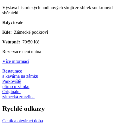
Výstava historických hodinových strojů ze sbírek soukromých
sběratelů.
Kdy:
trvale
Kde:
Zámecké podkroví
Vstupné:
70/50 Kč
Rezervace není nutná
Více informací
Restaurace
a kavárna na zámku
Parkoviště
přímo u zámku
Originální
zámecká zmrzlina
Rychlé odkazy
Ceník a otevírací doba