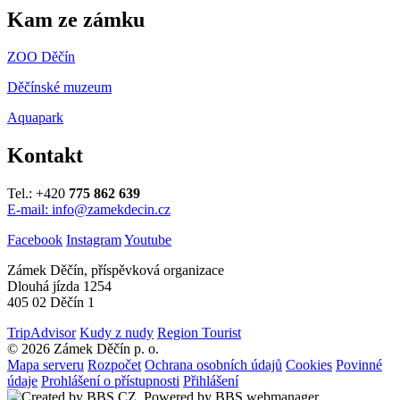
Kam ze zámku
ZOO Děčín
Děčínské muzeum
Aquapark
Kontakt
Tel.: +420
775 862 639
E-mail: info@zamekdecin.cz
Facebook
Instagram
Youtube
Zámek Děčín, příspěvková organizace
Dlouhá jízda 1254
405 02 Děčín 1
TripAdvisor
Kudy z nudy
Region Tourist
© 2026 Zámek Děčín p. o.
Mapa serveru
Rozpočet
Ochrana osobních údajů
Cookies
Povinné
údaje
Prohlášení o přístupnosti
Přihlášení