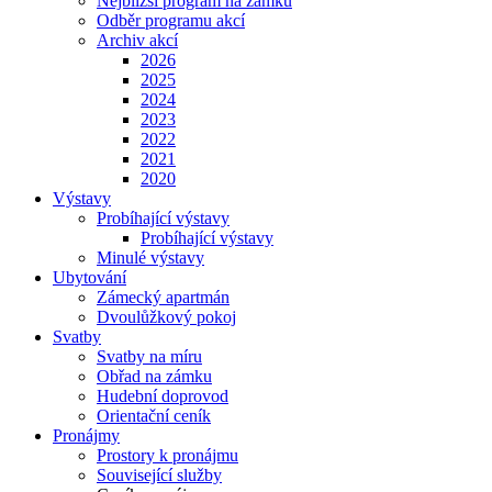
Nejbližší program na zámku
Odběr programu akcí
Archiv akcí
2026
2025
2024
2023
2022
2021
2020
Výstavy
Probíhající výstavy
Probíhající výstavy
Minulé výstavy
Ubytování
Zámecký apartmán
Dvoulůžkový pokoj
Svatby
Svatby na míru
Obřad na zámku
Hudební doprovod
Orientační ceník
Pronájmy
Prostory k pronájmu
Související služby