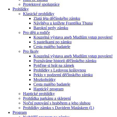
Projektové spolupráce
Prohlídky
Klasické prohlídky
Zlatá léta děčínského zámku
Návštěva u knížete Františka Thuna
Barokní perly zámku
Pro děti a rodiče
Kouzelná výstava aneb Mudlům vstup povolen!
S pastelkami po zámku
Cesta malého badatele
Pro školy
Kouzelná výstava aneb Mudlům vstup povolen!
Poznáváme historii děčínského zámku
Pojďme si hrát na zámek
Prohlídky s Ledovou královnou
Peklo v podzemí děčínského zámku
Mozkohrátky
Cesta malého badatele
Haptický program
Haptické prohlídky
Prohlídka parkánu a sklepení
Noční putování s hrabětem a jeho sluhou
Prohlídky zámku s Davidem Matáskem (I.)
Program