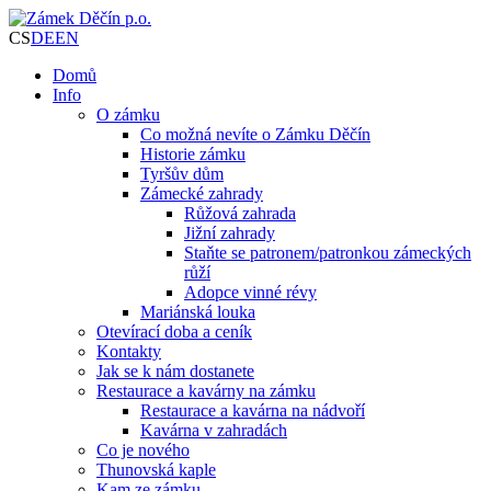
CS
DE
EN
Domů
Info
O zámku
Co možná nevíte o Zámku Děčín
Historie zámku
Tyršův dům
Zámecké zahrady
Růžová zahrada
Jižní zahrady
Staňte se patronem/patronkou zámeckých
růží
Adopce vinné révy
Mariánská louka
Otevírací doba a ceník
Kontakty
Jak se k nám dostanete
Restaurace a kavárny na zámku
Restaurace a kavárna na nádvoří
Kavárna v zahradách
Co je nového
Thunovská kaple
Kam ze zámku