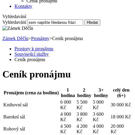
Ceník pronájmu
Kontakty
Vyhledavání
Vyhledavání
Hledat
Zámek Děčín
>
Pronájmy
>
Ceník pronájmu
Prostory k pronájmu
Související služby
Ceník pronájmu
Ceník pronájmu
1
2
3+
celý den
Pronájem (cena za hodinu)
hodina
hodiny
hodiny
(6+)
6 000
5 500
5 000
Knihovní sál
30 000 Kč
Kč
Kč
Kč
4 000
3 800
3 600
Barokní sál
18 000 Kč
Kč
Kč
Kč
4 500
4 200
4 000
20 000
Rohový sál
Kč
Kč
Kč
Kč