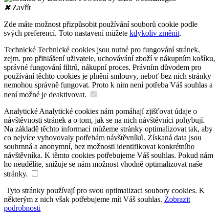
✖
Zavřít
Zde máte možnost přizpůsobit používání souborů cookie podle
svých preferencí. Toto nastavení můžete
kdykoliv změnit
.
Technické
Technické cookies jsou nutné pro fungování stránek,
zejm. pro přihlášení uživatele, uchovávání zboží v nákupním košíku,
správné fungování filtrů, nákupní proces. Právním důvodem pro
používání těchto cookies je plnění smlouvy, neboť bez nich stránky
nemohou správně fungovat. Proto k nim není potřeba Váš souhlas a
není možné je deaktivovat.
Analytické
Analytické cookies nám pomáhají zjišťovat údaje o
návštěvnosti stránek a o tom, jak se na nich návštěvníci pohybují.
Na základě těchto informací můžeme stránky optimalizovat tak, aby
co nejvíce vyhovovaly potřebám návštěvníků. Získaná data jsou
souhrnná a anonymní, bez možnosti identifikovat konkrétního
návštěvníka. K těmto cookies potřebujeme Váš souhlas. Pokud nám
ho neudělíte, snižuje se nám možnost vhodně optimalizovat naše
stránky.
Tyto stránky používají pro svou optimalizaci soubory cookies. K
některým z nich však potřebujeme mít Váš souhlas.
Zobrazit
podrobnosti