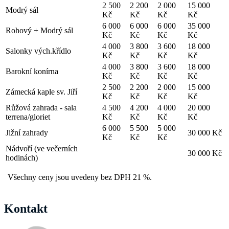
2 500
2 200
2 000
15 000
Modrý sál
Kč
Kč
Kč
Kč
6 000
6 000
6 000
35 000
Rohový + Modrý sál
Kč
Kč
Kč
Kč
4 000
3 800
3 600
18 000
Salonky vých.křídlo
Kč
Kč
Kč
Kč
4 000
3 800
3 600
18 000
Barokní konírna
Kč
Kč
Kč
Kč
2 500
2 200
2 000
15 000
Zámecká kaple sv. Jiří
Kč
Kč
Kč
Kč
Růžová zahrada - sala
4 500
4 200
4 000
20 000
terrena/gloriet
Kč
Kč
Kč
Kč
6 000
5 500
5 000
Jižní zahrady
30 000 Kč
Kč
Kč
Kč
Nádvoří (ve večerních
30 000 Kč
hodinách)
Všechny ceny jsou uvedeny bez DPH 21 %.
Kontakt