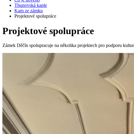
Thunovská kaple
Kam ze zámku
Projektové spolupráce
Projektové spolupráce
Zámek Děčín spolupracuje na několika projektech pro podporu kultu