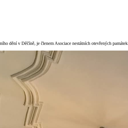
rního dění v Děčíně, je členem Asociace nestátních otevřených památ