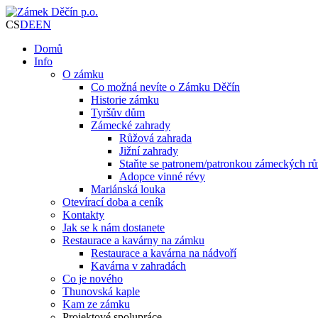
CS
DE
EN
Domů
Info
O zámku
Co možná nevíte o Zámku Děčín
Historie zámku
Tyršův dům
Zámecké zahrady
Růžová zahrada
Jižní zahrady
Staňte se patronem/patronkou zámeckých rů
Adopce vinné révy
Mariánská louka
Otevírací doba a ceník
Kontakty
Jak se k nám dostanete
Restaurace a kavárny na zámku
Restaurace a kavárna na nádvoří
Kavárna v zahradách
Co je nového
Thunovská kaple
Kam ze zámku
Projektové spolupráce