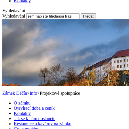
Kontakty
Vyhledavání
Vyhledavání
Hledat
Zámek Děčín
>
Info
>
Projektové spolupráce
O zámku
Otevírací doba a ceník
Kontakty
Jak se k nám dostanete
Restaurace a kavárny na zámku
Co je nového