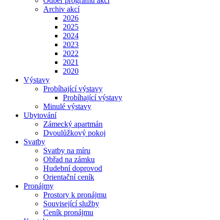
Odběr programu akcí
Archiv akcí
2026
2025
2024
2023
2022
2021
2020
Výstavy
Probíhající výstavy
Probíhající výstavy
Minulé výstavy
Ubytování
Zámecký apartmán
Dvoulůžkový pokoj
Svatby
Svatby na míru
Obřad na zámku
Hudební doprovod
Orientační ceník
Pronájmy
Prostory k pronájmu
Související služby
Ceník pronájmu