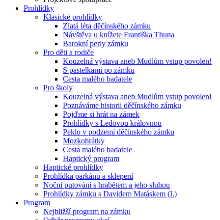
Prohlídky
Klasické prohlídky
Zlatá léta děčínského zámku
Návštěva u knížete Františka Thuna
Barokní perly zámku
Pro děti a rodiče
Kouzelná výstava aneb Mudlům vstup povolen!
S pastelkami po zámku
Cesta malého badatele
Pro školy
Kouzelná výstava aneb Mudlům vstup povolen!
Poznáváme historii děčínského zámku
Pojďme si hrát na zámek
Prohlídky s Ledovou královnou
Peklo v podzemí děčínského zámku
Mozkohrátky
Cesta malého badatele
Haptický program
Haptické prohlídky
Prohlídka parkánu a sklepení
Noční putování s hrabětem a jeho sluhou
Prohlídky zámku s Davidem Matáskem (I.)
Program
Nejbližší program na zámku