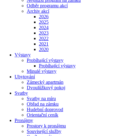
Nejbližší program na zámku
Odběr programu akcí
Archiv akcí
2026
2025
2024
2023
2022
2021
2020
Výstavy
Probíhající výstavy
Probíhající výstavy
Minulé výstavy
Ubytování
Zámecký apartmán
Dvoulůžkový pokoj
Svatby
Svatby na míru
Obřad na zámku
Hudební doprovod
Orientační ceník
Pronájmy
Prostory k pronájmu
Související služby