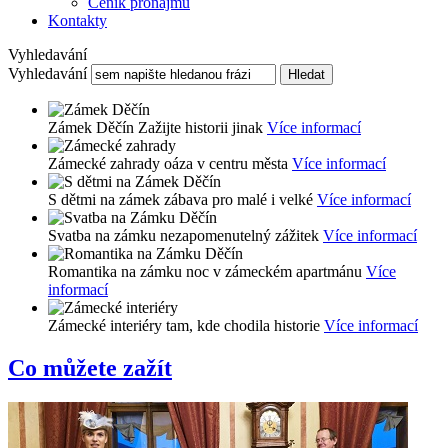
Ceník pronájmu
Kontakty
Vyhledavání
Vyhledavání
Hledat
Zámek Děčín
Zažijte historii jinak
Více informací
Zámecké zahrady
oáza v centru města
Více informací
S dětmi na zámek
zábava pro malé i velké
Více informací
Svatba na zámku
nezapomenutelný zážitek
Více informací
Romantika na zámku
noc v zámeckém apartmánu
Více
informací
Zámecké interiéry
tam, kde chodila historie
Více informací
Co můžete zažít