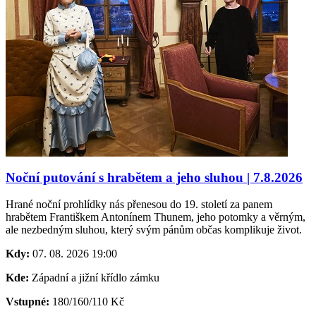
Noční putování s hrabětem a jeho sluhou | 7.8.2026
Hrané noční prohlídky nás přenesou do 19. století za panem
hrabětem Františkem Antonínem Thunem, jeho potomky a věrným,
ale nezbedným sluhou, který svým pánům občas komplikuje život.
Kdy:
07. 08. 2026
19:00
Kde:
Západní a jižní křídlo zámku
Vstupné:
180/160/110
Kč