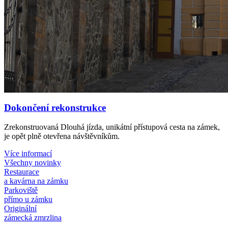
Dokončení rekonstrukce
Zrekonstruovaná Dlouhá jízda, unikátní přístupová cesta na zámek,
je opět plně otevřena návštěvníkům.
Více informací
Všechny novinky
Restaurace
a kavárna na zámku
Parkoviště
přímo u zámku
Originální
zámecká zmrzlina