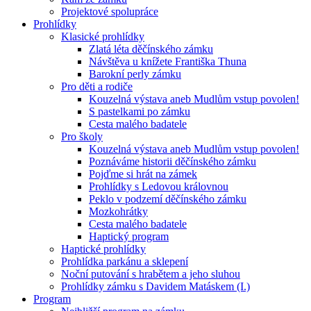
Projektové spolupráce
Prohlídky
Klasické prohlídky
Zlatá léta děčínského zámku
Návštěva u knížete Františka Thuna
Barokní perly zámku
Pro děti a rodiče
Kouzelná výstava aneb Mudlům vstup povolen!
S pastelkami po zámku
Cesta malého badatele
Pro školy
Kouzelná výstava aneb Mudlům vstup povolen!
Poznáváme historii děčínského zámku
Pojďme si hrát na zámek
Prohlídky s Ledovou královnou
Peklo v podzemí děčínského zámku
Mozkohrátky
Cesta malého badatele
Haptický program
Haptické prohlídky
Prohlídka parkánu a sklepení
Noční putování s hrabětem a jeho sluhou
Prohlídky zámku s Davidem Matáskem (I.)
Program