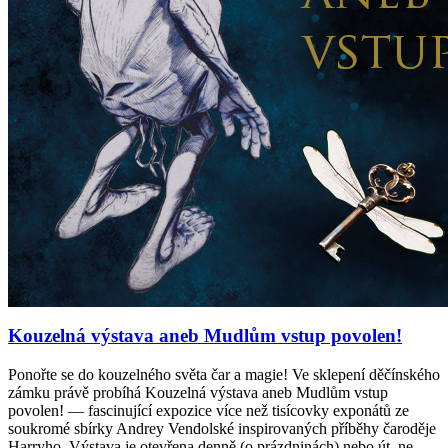
Kouzelná výstava aneb Mudlům vstup povolen!
Ponořte se do kouzelného světa čar a magie! Ve sklepení děčínského
zámku právě probíhá Kouzelná výstava aneb Mudlům vstup
povolen! — fascinující expozice více než tisícovky exponátů ze
soukromé sbírky Andrey Vendolské inspirovaných příběhy čaroděje
Harryho. Výstava je otevřena denně (o prázdninách) nebo út–ne