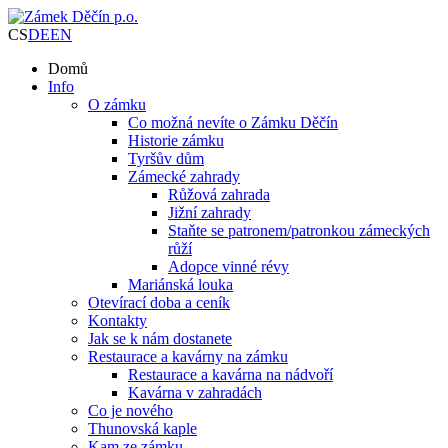
CS
DE
EN
Domů
Info
O zámku
Co možná nevíte o Zámku Děčín
Historie zámku
Tyršův dům
Zámecké zahrady
Růžová zahrada
Jižní zahrady
Staňte se patronem/patronkou zámeckých
růží
Adopce vinné révy
Mariánská louka
Otevírací doba a ceník
Kontakty
Jak se k nám dostanete
Restaurace a kavárny na zámku
Restaurace a kavárna na nádvoří
Kavárna v zahradách
Co je nového
Thunovská kaple
Kam ze zámku