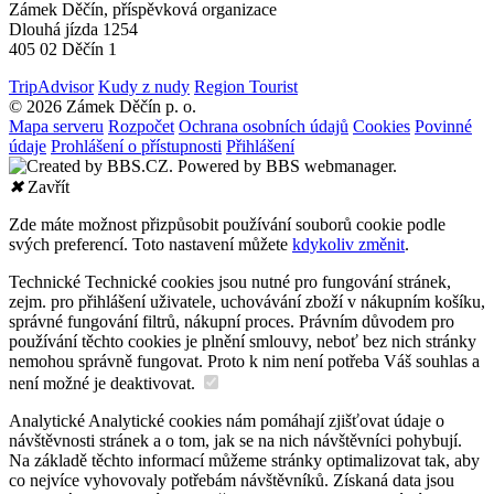
Zámek Děčín, příspěvková organizace
Dlouhá jízda 1254
405 02 Děčín 1
TripAdvisor
Kudy z nudy
Region Tourist
© 2026 Zámek Děčín p. o.
Mapa serveru
Rozpočet
Ochrana osobních údajů
Cookies
Povinné
údaje
Prohlášení o přístupnosti
Přihlášení
✖
Zavřít
Zde máte možnost přizpůsobit používání souborů cookie podle
svých preferencí. Toto nastavení můžete
kdykoliv změnit
.
Technické
Technické cookies jsou nutné pro fungování stránek,
zejm. pro přihlášení uživatele, uchovávání zboží v nákupním košíku,
správné fungování filtrů, nákupní proces. Právním důvodem pro
používání těchto cookies je plnění smlouvy, neboť bez nich stránky
nemohou správně fungovat. Proto k nim není potřeba Váš souhlas a
není možné je deaktivovat.
Analytické
Analytické cookies nám pomáhají zjišťovat údaje o
návštěvnosti stránek a o tom, jak se na nich návštěvníci pohybují.
Na základě těchto informací můžeme stránky optimalizovat tak, aby
co nejvíce vyhovovaly potřebám návštěvníků. Získaná data jsou