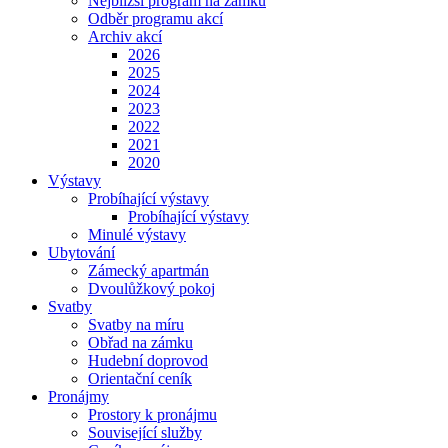
Nejbližší program na zámku
Odběr programu akcí
Archiv akcí
2026
2025
2024
2023
2022
2021
2020
Výstavy
Probíhající výstavy
Probíhající výstavy
Minulé výstavy
Ubytování
Zámecký apartmán
Dvoulůžkový pokoj
Svatby
Svatby na míru
Obřad na zámku
Hudební doprovod
Orientační ceník
Pronájmy
Prostory k pronájmu
Související služby