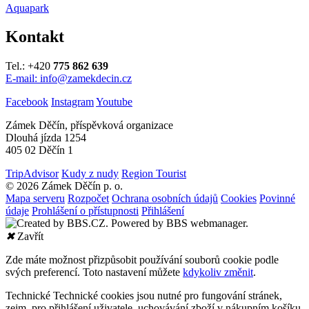
Aquapark
Kontakt
Tel.: +420
775 862 639
E-mail: info@zamekdecin.cz
Facebook
Instagram
Youtube
Zámek Děčín, příspěvková organizace
Dlouhá jízda 1254
405 02 Děčín 1
TripAdvisor
Kudy z nudy
Region Tourist
© 2026 Zámek Děčín p. o.
Mapa serveru
Rozpočet
Ochrana osobních údajů
Cookies
Povinné
údaje
Prohlášení o přístupnosti
Přihlášení
✖
Zavřít
Zde máte možnost přizpůsobit používání souborů cookie podle
svých preferencí. Toto nastavení můžete
kdykoliv změnit
.
Technické
Technické cookies jsou nutné pro fungování stránek,
zejm. pro přihlášení uživatele, uchovávání zboží v nákupním košíku,