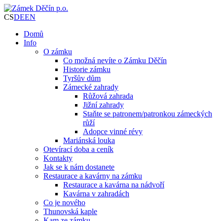
CS
DE
EN
Domů
Info
O zámku
Co možná nevíte o Zámku Děčín
Historie zámku
Tyršův dům
Zámecké zahrady
Růžová zahrada
Jižní zahrady
Staňte se patronem/patronkou zámeckých
růží
Adopce vinné révy
Mariánská louka
Otevírací doba a ceník
Kontakty
Jak se k nám dostanete
Restaurace a kavárny na zámku
Restaurace a kavárna na nádvoří
Kavárna v zahradách
Co je nového
Thunovská kaple
Kam ze zámku