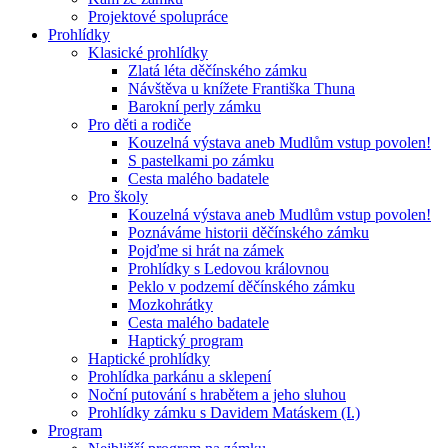
Projektové spolupráce
Prohlídky
Klasické prohlídky
Zlatá léta děčínského zámku
Návštěva u knížete Františka Thuna
Barokní perly zámku
Pro děti a rodiče
Kouzelná výstava aneb Mudlům vstup povolen!
S pastelkami po zámku
Cesta malého badatele
Pro školy
Kouzelná výstava aneb Mudlům vstup povolen!
Poznáváme historii děčínského zámku
Pojďme si hrát na zámek
Prohlídky s Ledovou královnou
Peklo v podzemí děčínského zámku
Mozkohrátky
Cesta malého badatele
Haptický program
Haptické prohlídky
Prohlídka parkánu a sklepení
Noční putování s hrabětem a jeho sluhou
Prohlídky zámku s Davidem Matáskem (I.)
Program