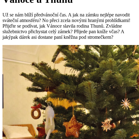
Už se nám blíží předvánoční čas. A jak na zámku nejlépe navodit
sváteční atmosféru? No přeci zcela novými hranými prohlídkami!
Přijďte se podívat, jak Vánoce slavila rodina Thunů. Zvládne
služebnictvo přichystat celý zámek? Přijede pan kníže včas? A
jakýpak dárek asi dostane paní kněžna pod stromečkem?