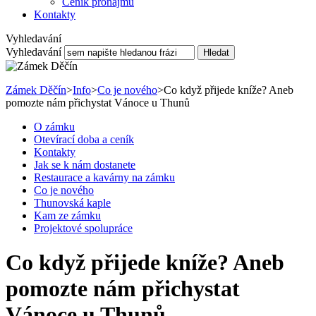
Ceník pronájmu
Kontakty
Vyhledavání
Vyhledavání
Hledat
Zámek Děčín
>
Info
>
Co je nového
>
Co když přijede kníže? Aneb
pomozte nám přichystat Vánoce u Thunů
O zámku
Otevírací doba a ceník
Kontakty
Jak se k nám dostanete
Restaurace a kavárny na zámku
Co je nového
Thunovská kaple
Kam ze zámku
Projektové spolupráce
Co když přijede kníže? Aneb
pomozte nám přichystat
Vánoce u Thunů