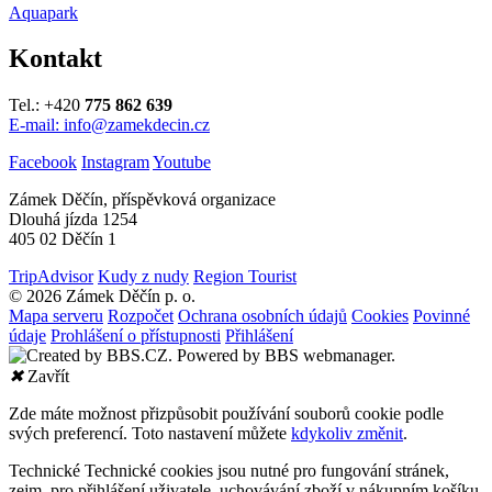
Aquapark
Kontakt
Tel.: +420
775 862 639
E-mail: info@zamekdecin.cz
Facebook
Instagram
Youtube
Zámek Děčín, příspěvková organizace
Dlouhá jízda 1254
405 02 Děčín 1
TripAdvisor
Kudy z nudy
Region Tourist
© 2026 Zámek Děčín p. o.
Mapa serveru
Rozpočet
Ochrana osobních údajů
Cookies
Povinné
údaje
Prohlášení o přístupnosti
Přihlášení
✖
Zavřít
Zde máte možnost přizpůsobit používání souborů cookie podle
svých preferencí. Toto nastavení můžete
kdykoliv změnit
.
Technické
Technické cookies jsou nutné pro fungování stránek,
zejm. pro přihlášení uživatele, uchovávání zboží v nákupním košíku,