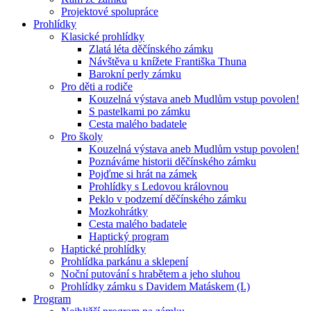
Projektové spolupráce
Prohlídky
Klasické prohlídky
Zlatá léta děčínského zámku
Návštěva u knížete Františka Thuna
Barokní perly zámku
Pro děti a rodiče
Kouzelná výstava aneb Mudlům vstup povolen!
S pastelkami po zámku
Cesta malého badatele
Pro školy
Kouzelná výstava aneb Mudlům vstup povolen!
Poznáváme historii děčínského zámku
Pojďme si hrát na zámek
Prohlídky s Ledovou královnou
Peklo v podzemí děčínského zámku
Mozkohrátky
Cesta malého badatele
Haptický program
Haptické prohlídky
Prohlídka parkánu a sklepení
Noční putování s hrabětem a jeho sluhou
Prohlídky zámku s Davidem Matáskem (I.)
Program