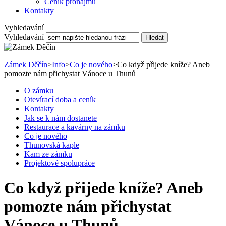
Ceník pronájmu
Kontakty
Vyhledavání
Vyhledavání
Hledat
Zámek Děčín
>
Info
>
Co je nového
>
Co když přijede kníže? Aneb
pomozte nám přichystat Vánoce u Thunů
O zámku
Otevírací doba a ceník
Kontakty
Jak se k nám dostanete
Restaurace a kavárny na zámku
Co je nového
Thunovská kaple
Kam ze zámku
Projektové spolupráce
Co když přijede kníže? Aneb
pomozte nám přichystat
Vánoce u Thunů