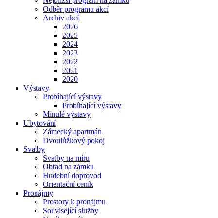
Nejbližší program na zámku
Odběr programu akcí
Archiv akcí
2026
2025
2024
2023
2022
2021
2020
Výstavy
Probíhající výstavy
Probíhající výstavy
Minulé výstavy
Ubytování
Zámecký apartmán
Dvoulůžkový pokoj
Svatby
Svatby na míru
Obřad na zámku
Hudební doprovod
Orientační ceník
Pronájmy
Prostory k pronájmu
Související služby