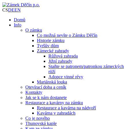
CS
DE
EN
Domů
Info
O zámku
Co možná nevíte o Zámku Děčín
Historie zámku
Tyršův dům
Zámecké zahrady
Růžová zahrada
Jižní zahrady
Staňte se patronem/patronkou zámeckých
růží
Adopce vinné révy
Mariánská louka
Otevírací doba a ceník
Kontakty
Jak se k nám dostanete
Restaurace a kavárny na zámku
Restaurace a kavárna na nádvoří
Kavárna v zahradách
Co je nového
Thunovská kaple
Kam ze zámku