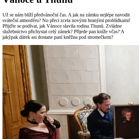
Už se nám blíží předvánoční čas. A jak na zámku nejlépe navodit
sváteční atmosféru? No přeci zcela novými hranými prohlídkami!
Přijďte se podívat, jak Vánoce slavila rodina Thunů. Zvládne
služebnictvo přichystat celý zámek? Přijede pan kníže včas? A
jakýpak dárek asi dostane paní kněžna pod stromečkem?