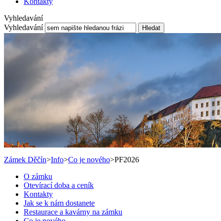
Kontakty
Vyhledavání
Vyhledavání
Hledat
Zámek Děčín
>
Info
>
Co je nového
>
PF2026
O zámku
Otevírací doba a ceník
Kontakty
Jak se k nám dostanete
Restaurace a kavárny na zámku
Co je nového