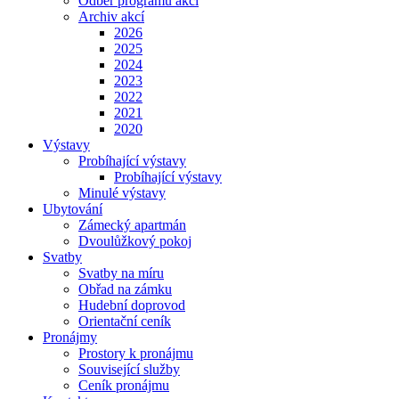
Odběr programu akcí
Archiv akcí
2026
2025
2024
2023
2022
2021
2020
Výstavy
Probíhající výstavy
Probíhající výstavy
Minulé výstavy
Ubytování
Zámecký apartmán
Dvoulůžkový pokoj
Svatby
Svatby na míru
Obřad na zámku
Hudební doprovod
Orientační ceník
Pronájmy
Prostory k pronájmu
Související služby
Ceník pronájmu