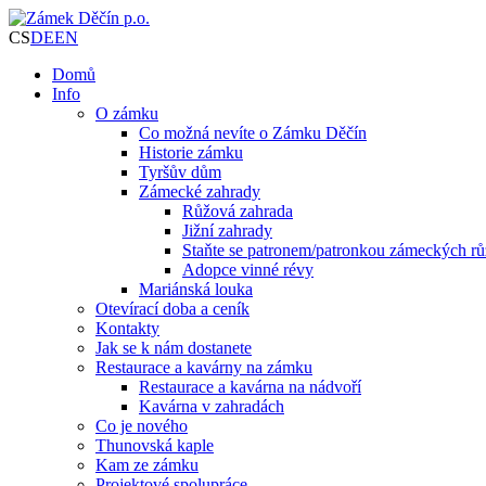
CS
DE
EN
Domů
Info
O zámku
Co možná nevíte o Zámku Děčín
Historie zámku
Tyršův dům
Zámecké zahrady
Růžová zahrada
Jižní zahrady
Staňte se patronem/patronkou zámeckých rů
Adopce vinné révy
Mariánská louka
Otevírací doba a ceník
Kontakty
Jak se k nám dostanete
Restaurace a kavárny na zámku
Restaurace a kavárna na nádvoří
Kavárna v zahradách
Co je nového
Thunovská kaple
Kam ze zámku
Projektové spolupráce