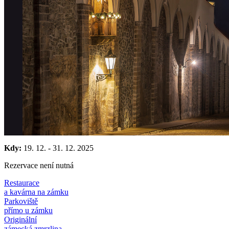
Kdy:
19. 12.
-
31. 12. 2025
Rezervace není nutná
Restaurace
a kavárna na zámku
Parkoviště
přímo u zámku
Originální
zámecká zmrzlina