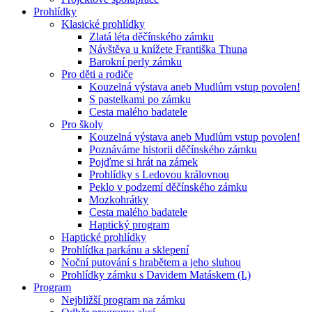
Prohlídky
Klasické prohlídky
Zlatá léta děčínského zámku
Návštěva u knížete Františka Thuna
Barokní perly zámku
Pro děti a rodiče
Kouzelná výstava aneb Mudlům vstup povolen!
S pastelkami po zámku
Cesta malého badatele
Pro školy
Kouzelná výstava aneb Mudlům vstup povolen!
Poznáváme historii děčínského zámku
Pojďme si hrát na zámek
Prohlídky s Ledovou královnou
Peklo v podzemí děčínského zámku
Mozkohrátky
Cesta malého badatele
Haptický program
Haptické prohlídky
Prohlídka parkánu a sklepení
Noční putování s hrabětem a jeho sluhou
Prohlídky zámku s Davidem Matáskem (I.)
Program
Nejbližší program na zámku