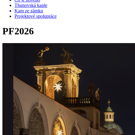
Thunovská kaple
Kam ze zámku
Projektové spolupráce
PF2026