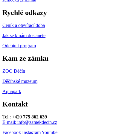
Rychlé odkazy
Ceník a otevírací doba
Jak se k nám dostanete
Odebírat program
Kam ze zámku
ZOO Děčín
Děčínské muzeum
Aquapark
Kontakt
Tel.: +420
775 862 639
E-mail: info@zamekdecin.cz
Facebook
Instagram
Youtube