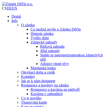
CS
DE
EN
Domů
Info
O zámku
Co možná nevíte o Zámku Děčín
Historie zámku
Tyršův dům
Zámecké zahrady
Růžová zahrada
Jižní zahrady
Staňte se patronem/patronkou zámeckých
růží
Adopce vinné révy
Mariánská louka
Otevírací doba a ceník
Kontakty
Jak se k nám dostanete
Restaurace a kavárny na zámku
Restaurace a kavárna na nádvoří
Kavárna v zahradách
Co je nového
Thunovská kaple
Kam ze zámku