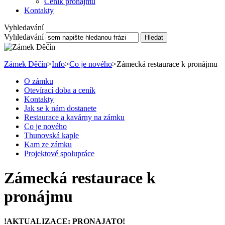
Ceník pronájmu
Kontakty
Vyhledavání
Vyhledavání
Hledat
Zámek Děčín
>
Info
>
Co je nového
>
Zámecká restaurace k pronájmu
O zámku
Otevírací doba a ceník
Kontakty
Jak se k nám dostanete
Restaurace a kavárny na zámku
Co je nového
Thunovská kaple
Kam ze zámku
Projektové spolupráce
Zámecká restaurace k
pronájmu
!AKTUALIZACE: PRONAJATO!