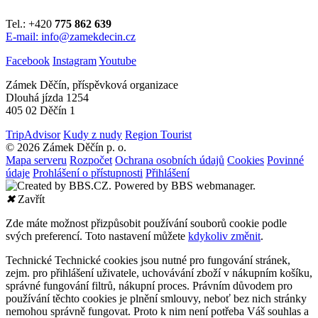
Tel.: +420
775 862 639
E-mail: info@zamekdecin.cz
Facebook
Instagram
Youtube
Zámek Děčín, příspěvková organizace
Dlouhá jízda 1254
405 02 Děčín 1
TripAdvisor
Kudy z nudy
Region Tourist
© 2026 Zámek Děčín p. o.
Mapa serveru
Rozpočet
Ochrana osobních údajů
Cookies
Povinné
údaje
Prohlášení o přístupnosti
Přihlášení
✖
Zavřít
Zde máte možnost přizpůsobit používání souborů cookie podle
svých preferencí. Toto nastavení můžete
kdykoliv změnit
.
Technické
Technické cookies jsou nutné pro fungování stránek,
zejm. pro přihlášení uživatele, uchovávání zboží v nákupním košíku,
správné fungování filtrů, nákupní proces. Právním důvodem pro
používání těchto cookies je plnění smlouvy, neboť bez nich stránky
nemohou správně fungovat. Proto k nim není potřeba Váš souhlas a