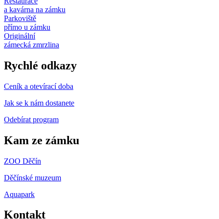
Restaurace
a kavárna na zámku
Parkoviště
přímo u zámku
Originální
zámecká zmrzlina
Rychlé odkazy
Ceník a otevírací doba
Jak se k nám dostanete
Odebírat program
Kam ze zámku
ZOO Děčín
Děčínské muzeum
Aquapark
Kontakt