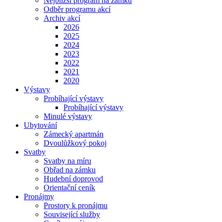
Nejbližší program na zámku
Odběr programu akcí
Archiv akcí
2026
2025
2024
2023
2022
2021
2020
Výstavy
Probíhající výstavy
Probíhající výstavy
Minulé výstavy
Ubytování
Zámecký apartmán
Dvoulůžkový pokoj
Svatby
Svatby na míru
Obřad na zámku
Hudební doprovod
Orientační ceník
Pronájmy
Prostory k pronájmu
Související služby