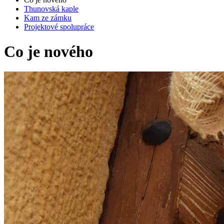
Thunovská kaple
Kam ze zámku
Projektové spolupráce
Co je nového