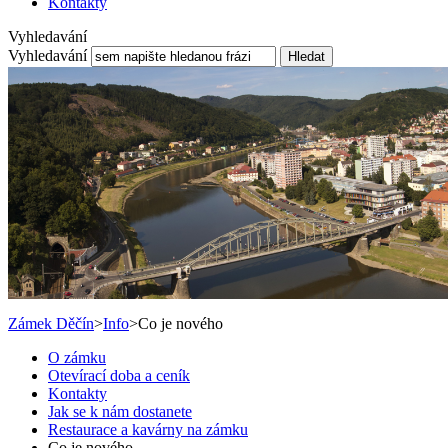
Kontakty
Vyhledavání
Vyhledavání
Hledat
Zámek Děčín
>
Info
>
Co je nového
O zámku
Otevírací doba a ceník
Kontakty
Jak se k nám dostanete
Restaurace a kavárny na zámku
Co je nového