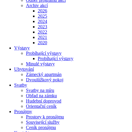
Odběr programu akcí
Archiv akcí
2026
2025
2024
2023
2022
2021
2020
Výstavy
Probíhající výstavy
Probíhající výstavy
Minulé výstavy
Ubytování
Zámecký apartmán
Dvoulůžkový pokoj
Svatby
Svatby na míru
Obřad na zámku
Hudební doprovod
Orientační ceník
Pronájmy
Prostory k pronájmu
Související služby
Ceník pronájmu