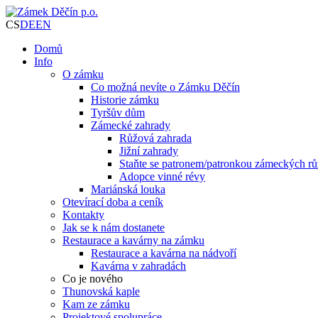
CS
DE
EN
Domů
Info
O zámku
Co možná nevíte o Zámku Děčín
Historie zámku
Tyršův dům
Zámecké zahrady
Růžová zahrada
Jižní zahrady
Staňte se patronem/patronkou zámeckých rů
Adopce vinné révy
Mariánská louka
Otevírací doba a ceník
Kontakty
Jak se k nám dostanete
Restaurace a kavárny na zámku
Restaurace a kavárna na nádvoří
Kavárna v zahradách
Co je nového
Thunovská kaple
Kam ze zámku
Projektové spolupráce