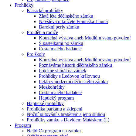
Prohlídky
Klasické prohlídky
Zlatá léta děčínského zámku
Návštěva u knížete Františka Thuna
Barokní perly zámku
Pro děti a rodiče
Kouzelná výstava aneb Mudlům vstup povolen!
S pastelkami po zámku
Cesta malého badatele
Pro školy
Kouzelná výstava aneb Mudlům vstup povolen!
Poznáváme historii děčínského zámku
Pojďme si hrát na zámek
Prohlídky s Ledovou královnou
Peklo v podzemí děčínského zámku
Mozkohrátky
Cesta malého badatele
Haptický program
Haptické prohlídky
Prohlídka parkánu a sklepení
Noční putování s hrabětem a jeho sluhou
Prohlídky zámku s Davidem Matáskem (I.)
Program
Nejbližší program na zámku