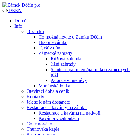
CS
DE
EN
Domů
Info
O zámku
Co možná nevíte o Zámku Děčín
Historie zámku
Tyršův dům
Zámecké zahrady
Růžová zahrada
Jižní zahrady
Staňte se patronem/patronkou zámeckých
růží
Adopce vinné révy
Mariánská louka
Otevírací doba a ceník
Kontakty
Jak se k nám dostanete
Restaurace a kavárny na zámku
Restaurace a kavárna na nádvoří
Kavárna v zahradách
Co je nového
Thunovská kaple
Kam ze zámku