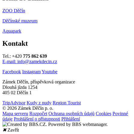
ZOO Děčín
Děčínské muzeum
Aquapark
Kontakt
Tel.: +420
775 862 639
E-mail: info@zamekdecin.cz
Facebook
Instagram
Youtube
Zámek Děčín, příspěvková organizace
Dlouhá jízda 1254
405 02 Děčín 1
TripAdvisor
Kudy z nudy
Region Tourist
© 2026 Zámek Děčín p. o.
Mapa serveru
Rozpočet
Ochrana osobních údajů
Cookies
Povinné
údaje
Prohlášení o přístupnosti
Přihlášení
✖
Zavřít