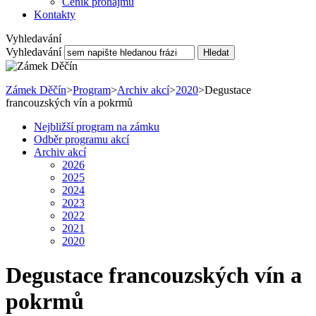
Ceník pronájmu
Kontakty
Vyhledavání
Vyhledavání
Hledat
Zámek Děčín
>
Program
>
Archiv akcí
>
2020
>
Degustace
francouzských vín a pokrmů
Nejbližší program na zámku
Odběr programu akcí
Archiv akcí
2026
2025
2024
2023
2022
2021
2020
Degustace francouzských vín a
pokrmů