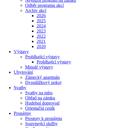
Nejbližší program na zámku
Odběr programu akcí
Archiv akcí
2026
2025
2024
2023
2022
2021
2020
Výstavy
Probíhající výstavy
Probíhající výstavy
Minulé výstavy
Ubytování
Zámecký apartmán
Dvoulůžkový pokoj
Svatby
Svatby na míru
Obřad na zámku
Hudební doprovod
Orientační ceník
Pronájmy
Prostory k pronájmu
Související služby