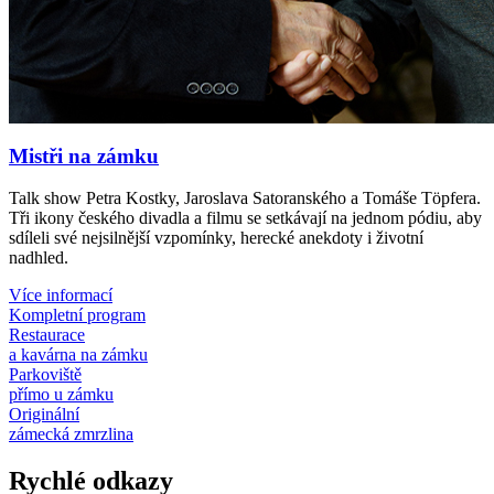
Mistři na zámku
Talk show Petra Kostky, Jaroslava Satoranského a Tomáše Töpfera.
Tři ikony českého divadla a filmu se setkávají na jednom pódiu, aby
sdíleli své nejsilnější vzpomínky, herecké anekdoty i životní
nadhled.
Více informací
Kompletní program
Restaurace
a kavárna na zámku
Parkoviště
přímo u zámku
Originální
zámecká zmrzlina
Rychlé odkazy