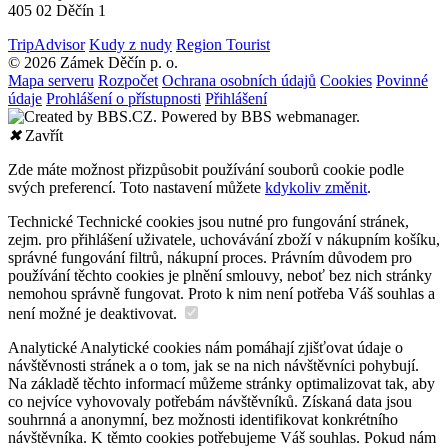
405 02 Děčín 1
TripAdvisor
Kudy z nudy
Region Tourist
© 2026 Zámek Děčín p. o.
Mapa serveru
Rozpočet
Ochrana osobních údajů
Cookies
Povinné
údaje
Prohlášení o přístupnosti
Přihlášení
✖
Zavřít
Zde máte možnost přizpůsobit používání souborů cookie podle
svých preferencí. Toto nastavení můžete
kdykoliv změnit
.
Technické
Technické cookies jsou nutné pro fungování stránek,
zejm. pro přihlášení uživatele, uchovávání zboží v nákupním košíku,
správné fungování filtrů, nákupní proces. Právním důvodem pro
používání těchto cookies je plnění smlouvy, neboť bez nich stránky
nemohou správně fungovat. Proto k nim není potřeba Váš souhlas a
není možné je deaktivovat.
Analytické
Analytické cookies nám pomáhají zjišťovat údaje o
návštěvnosti stránek a o tom, jak se na nich návštěvníci pohybují.
Na základě těchto informací můžeme stránky optimalizovat tak, aby
co nejvíce vyhovovaly potřebám návštěvníků. Získaná data jsou
souhrnná a anonymní, bez možnosti identifikovat konkrétního
návštěvníka. K těmto cookies potřebujeme Váš souhlas. Pokud nám