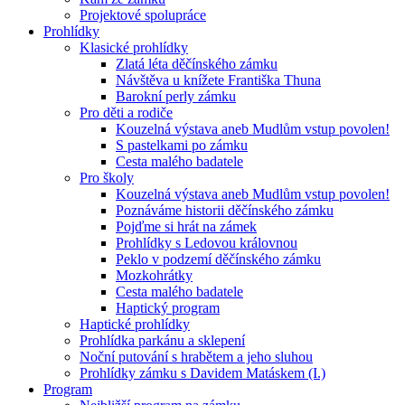
Projektové spolupráce
Prohlídky
Klasické prohlídky
Zlatá léta děčínského zámku
Návštěva u knížete Františka Thuna
Barokní perly zámku
Pro děti a rodiče
Kouzelná výstava aneb Mudlům vstup povolen!
S pastelkami po zámku
Cesta malého badatele
Pro školy
Kouzelná výstava aneb Mudlům vstup povolen!
Poznáváme historii děčínského zámku
Pojďme si hrát na zámek
Prohlídky s Ledovou královnou
Peklo v podzemí děčínského zámku
Mozkohrátky
Cesta malého badatele
Haptický program
Haptické prohlídky
Prohlídka parkánu a sklepení
Noční putování s hrabětem a jeho sluhou
Prohlídky zámku s Davidem Matáskem (I.)
Program