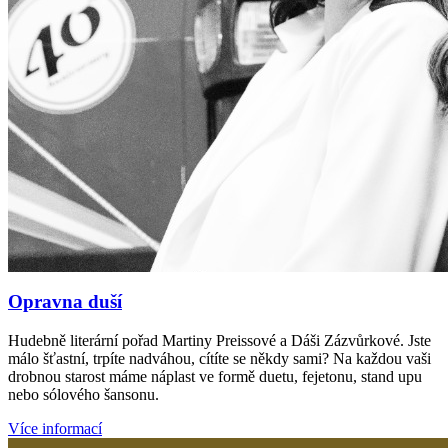
Opravna duší
Hudebně literární pořad Martiny Preissové a Dáši Zázvůrkové. Jste
málo šťastní, trpíte nadváhou, cítíte se někdy sami? Na každou vaši
drobnou starost máme náplast ve formě duetu, fejetonu, stand upu
nebo sólového šansonu.
Více informací