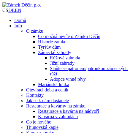
CS
DE
EN
Domů
Info
O zámku
Co možná nevíte o Zámku Děčín
Historie zámku
Tyršův dům
Zámecké zahrady
Růžová zahrada
Jižní zahrady
Staňte se patronem/patronkou zámeckých
růží
Adopce vinné révy
Mariánská louka
Otevírací doba a ceník
Kontakty
Jak se k nám dostanete
Restaurace a kavárny na zámku
Restaurace a kavárna na nádvoří
Kavárna v zahradách
Co je nového
Thunovská kaple
Kam ze zámku