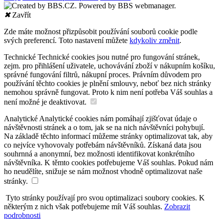
✖
Zavřít
Zde máte možnost přizpůsobit používání souborů cookie podle
svých preferencí. Toto nastavení můžete
kdykoliv změnit
.
Technické
Technické cookies jsou nutné pro fungování stránek,
zejm. pro přihlášení uživatele, uchovávání zboží v nákupním košíku,
správné fungování filtrů, nákupní proces. Právním důvodem pro
používání těchto cookies je plnění smlouvy, neboť bez nich stránky
nemohou správně fungovat. Proto k nim není potřeba Váš souhlas a
není možné je deaktivovat.
Analytické
Analytické cookies nám pomáhají zjišťovat údaje o
návštěvnosti stránek a o tom, jak se na nich návštěvníci pohybují.
Na základě těchto informací můžeme stránky optimalizovat tak, aby
co nejvíce vyhovovaly potřebám návštěvníků. Získaná data jsou
souhrnná a anonymní, bez možnosti identifikovat konkrétního
návštěvníka. K těmto cookies potřebujeme Váš souhlas. Pokud nám
ho neudělíte, snižuje se nám možnost vhodně optimalizovat naše
stránky.
Tyto stránky používají pro svou optimalizaci soubory cookies. K
některým z nich však potřebujeme mít Váš souhlas.
Zobrazit
podrobnosti