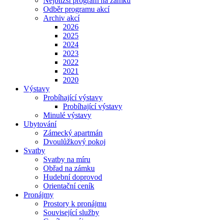
Nejbližší program na zámku
Odběr programu akcí
Archiv akcí
2026
2025
2024
2023
2022
2021
2020
Výstavy
Probíhající výstavy
Probíhající výstavy
Minulé výstavy
Ubytování
Zámecký apartmán
Dvoulůžkový pokoj
Svatby
Svatby na míru
Obřad na zámku
Hudební doprovod
Orientační ceník
Pronájmy
Prostory k pronájmu
Související služby