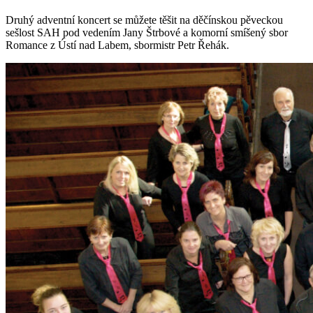
Druhý adventní koncert se můžete těšit na děčínskou pěveckou
sešlost SAH pod vedením Jany Štrbové a komorní smíšený sbor
Romance z Ústí nad Labem, sbormistr Petr Řehák.