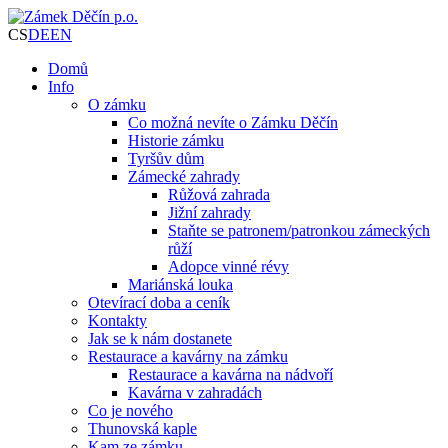
CS
DE
EN
Domů
Info
O zámku
Co možná nevíte o Zámku Děčín
Historie zámku
Tyršův dům
Zámecké zahrady
Růžová zahrada
Jižní zahrady
Staňte se patronem/patronkou zámeckých
růží
Adopce vinné révy
Mariánská louka
Otevírací doba a ceník
Kontakty
Jak se k nám dostanete
Restaurace a kavárny na zámku
Restaurace a kavárna na nádvoří
Kavárna v zahradách
Co je nového
Thunovská kaple
Kam ze zámku