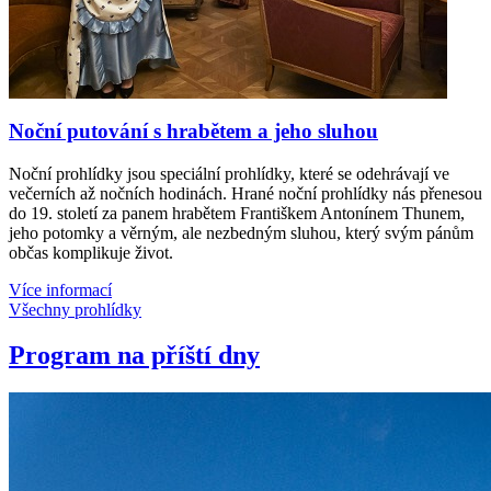
Noční putování s hrabětem a jeho sluhou
Noční prohlídky jsou speciální prohlídky, které se odehrávají ve
večerních až nočních hodinách. Hrané noční prohlídky nás přenesou
do 19. století za panem hrabětem Františkem Antonínem Thunem,
jeho potomky a věrným, ale nezbedným sluhou, který svým pánům
občas komplikuje život.
Více informací
Všechny prohlídky
Program na příští dny