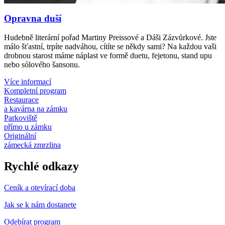
Opravna duší
Hudebně literární pořad Martiny Preissové a Dáši Zázvůrkové. Jste
málo šťastní, trpíte nadváhou, cítíte se někdy sami? Na každou vaši
drobnou starost máme náplast ve formě duetu, fejetonu, stand upu
nebo sólového šansonu.
Více informací
Kompletní program
Restaurace
a kavárna na zámku
Parkoviště
přímo u zámku
Originální
zámecká zmrzlina
Rychlé odkazy
Ceník a otevírací doba
Jak se k nám dostanete
Odebírat program