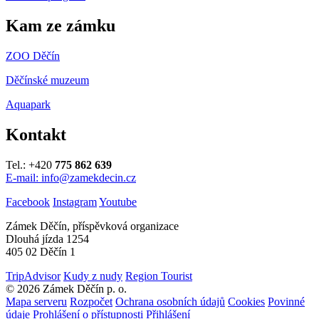
Kam ze zámku
ZOO Děčín
Děčínské muzeum
Aquapark
Kontakt
Tel.: +420
775 862 639
E-mail: info@zamekdecin.cz
Facebook
Instagram
Youtube
Zámek Děčín, příspěvková organizace
Dlouhá jízda 1254
405 02 Děčín 1
TripAdvisor
Kudy z nudy
Region Tourist
© 2026 Zámek Děčín p. o.
Mapa serveru
Rozpočet
Ochrana osobních údajů
Cookies
Povinné
údaje
Prohlášení o přístupnosti
Přihlášení