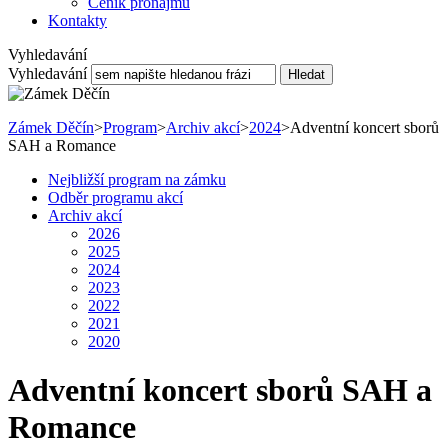
Ceník pronájmu
Kontakty
Vyhledavání
Vyhledavání
Hledat
Zámek Děčín
>
Program
>
Archiv akcí
>
2024
>
Adventní koncert sborů
SAH a Romance
Nejbližší program na zámku
Odběr programu akcí
Archiv akcí
2026
2025
2024
2023
2022
2021
2020
Adventní koncert sborů SAH a
Romance