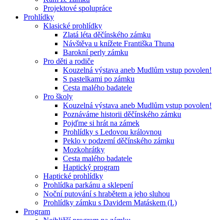
Projektové spolupráce
Prohlídky
Klasické prohlídky
Zlatá léta děčínského zámku
Návštěva u knížete Františka Thuna
Barokní perly zámku
Pro děti a rodiče
Kouzelná výstava aneb Mudlům vstup povolen!
S pastelkami po zámku
Cesta malého badatele
Pro školy
Kouzelná výstava aneb Mudlům vstup povolen!
Poznáváme historii děčínského zámku
Pojďme si hrát na zámek
Prohlídky s Ledovou královnou
Peklo v podzemí děčínského zámku
Mozkohrátky
Cesta malého badatele
Haptický program
Haptické prohlídky
Prohlídka parkánu a sklepení
Noční putování s hrabětem a jeho sluhou
Prohlídky zámku s Davidem Matáskem (I.)
Program