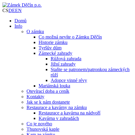
CS
DE
EN
Domů
Info
O zámku
Co možná nevíte o Zámku Děčín
Historie zámku
Tyršův dům
Zámecké zahrady
Růžová zahrada
Jižní zahrady
Staňte se patronem/patronkou zámeckých
růží
Adopce vinné révy
Mariánská louka
Otevírací doba a ceník
Kontakty
Jak se k nám dostanete
Restaurace a kavárny na zámku
Restaurace a kavárna na nádvoří
Kavárna v zahradách
Co je nového
Thunovská kaple
Kam ze zámku