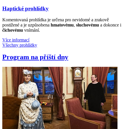
Haptické prohlídky
Komentovaná prohlídka je určena pro nevidomé a zrakově
postižené a je uzpůsobena
hmatovému
,
sluchovému
a dokonce i
čichovému
vnímání.
Více informací
Všechny prohlídky
Program na příští dny