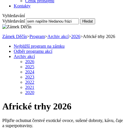
Ceník pronájmu
Kontakty
Vyhledavání
Vyhledavání
Hledat
Zámek Děčín
>
Program
>
Archiv akcí
>
2026
>
Africké trhy 2026
Nejbližší program na zámku
Odběr programu akcí
Archiv akcí
2026
2025
2024
2023
2022
2021
2020
Africké trhy 2026
Přijďte ochutnat čerstvé exotické ovoce, sušené dobroty, kávu, čaje
a superpotraviny.