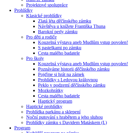
Projektové spolupráce
Prohlídky
Klasické prohlídky
Zlatá léta děčínského zámku
Návštěva u knížete Františka Thuna
Barokní perly zámku
Pro děti a rodiče
Kouzelná výstava aneb Mudlům vstup povolen!
S pastelkami po zámku
Cesta malého badatele
Pro školy
Kouzelná výstava aneb Mudlům vstup povolen!
Poznáváme historii děčínského zámku
Pojďme si hrát na zámek
Prohlídky s Ledovou královnou
Peklo v podzemí děčínského zámku
Mozkohrátky
Cesta malého badatele
Haptický program
Haptické prohlídky
Prohlídka parkánu a sklepení
Noční putování s hrabětem a jeho sluhou
Prohlídky zámku s Davidem Matáskem (I.)
Program