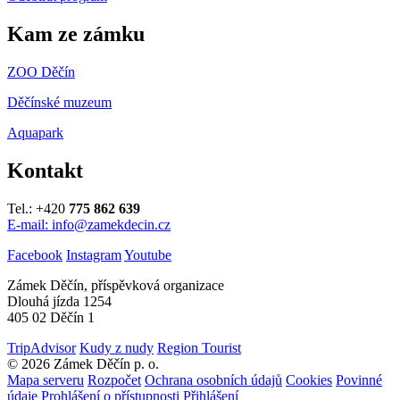
Kam ze zámku
ZOO Děčín
Děčínské muzeum
Aquapark
Kontakt
Tel.: +420
775 862 639
E-mail: info@zamekdecin.cz
Facebook
Instagram
Youtube
Zámek Děčín, příspěvková organizace
Dlouhá jízda 1254
405 02 Děčín 1
TripAdvisor
Kudy z nudy
Region Tourist
© 2026 Zámek Děčín p. o.
Mapa serveru
Rozpočet
Ochrana osobních údajů
Cookies
Povinné
údaje
Prohlášení o přístupnosti
Přihlášení