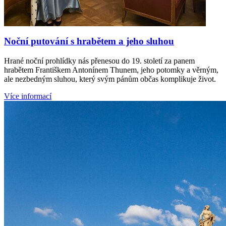
Noční putování s hrabětem a jeho sluhou
Hrané noční prohlídky nás přenesou do 19. století za panem
hrabětem Františkem Antonínem Thunem, jeho potomky a věrným,
ale nezbedným sluhou, který svým pánům občas komplikuje život.
Více informací