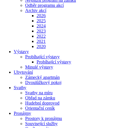
Nejbližší program na zámku
Odběr programu akcí
Archiv akcí
2026
2025
2024
2023
2022
2021
2020
Výstavy
Probíhající výstavy
Probíhající výstavy
Minulé výstavy
Ubytování
Zámecký apartmán
Dvoulůžkový pokoj
Svatby
Svatby na míru
Obřad na zámku
Hudební doprovod
Orientační ceník
Pronájmy
Prostory k pronájmu
Související služby