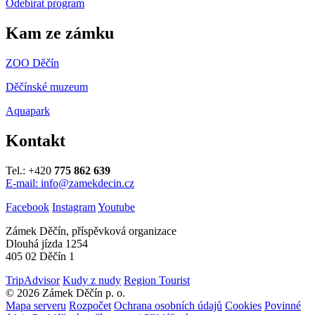
Odebírat program
Kam ze zámku
ZOO Děčín
Děčínské muzeum
Aquapark
Kontakt
Tel.: +420
775 862 639
E-mail: info@zamekdecin.cz
Facebook
Instagram
Youtube
Zámek Děčín, příspěvková organizace
Dlouhá jízda 1254
405 02 Děčín 1
TripAdvisor
Kudy z nudy
Region Tourist
© 2026 Zámek Děčín p. o.
Mapa serveru
Rozpočet
Ochrana osobních údajů
Cookies
Povinné