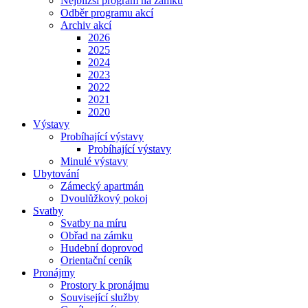
Nejbližší program na zámku
Odběr programu akcí
Archiv akcí
2026
2025
2024
2023
2022
2021
2020
Výstavy
Probíhající výstavy
Probíhající výstavy
Minulé výstavy
Ubytování
Zámecký apartmán
Dvoulůžkový pokoj
Svatby
Svatby na míru
Obřad na zámku
Hudební doprovod
Orientační ceník
Pronájmy
Prostory k pronájmu
Související služby