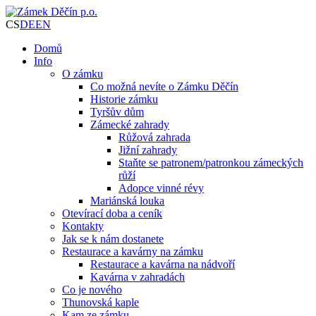
CS
DE
EN
Domů
Info
O zámku
Co možná nevíte o Zámku Děčín
Historie zámku
Tyršův dům
Zámecké zahrady
Růžová zahrada
Jižní zahrady
Staňte se patronem/patronkou zámeckých
růží
Adopce vinné révy
Mariánská louka
Otevírací doba a ceník
Kontakty
Jak se k nám dostanete
Restaurace a kavárny na zámku
Restaurace a kavárna na nádvoří
Kavárna v zahradách
Co je nového
Thunovská kaple
Kam ze zámku