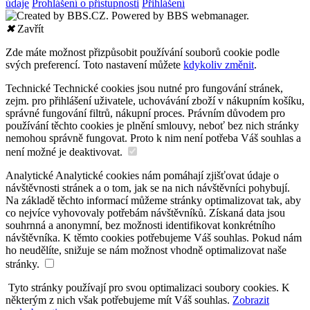
údaje
Prohlášení o přístupnosti
Přihlášení
✖
Zavřít
Zde máte možnost přizpůsobit používání souborů cookie podle
svých preferencí. Toto nastavení můžete
kdykoliv změnit
.
Technické
Technické cookies jsou nutné pro fungování stránek,
zejm. pro přihlášení uživatele, uchovávání zboží v nákupním košíku,
správné fungování filtrů, nákupní proces. Právním důvodem pro
používání těchto cookies je plnění smlouvy, neboť bez nich stránky
nemohou správně fungovat. Proto k nim není potřeba Váš souhlas a
není možné je deaktivovat.
Analytické
Analytické cookies nám pomáhají zjišťovat údaje o
návštěvnosti stránek a o tom, jak se na nich návštěvníci pohybují.
Na základě těchto informací můžeme stránky optimalizovat tak, aby
co nejvíce vyhovovaly potřebám návštěvníků. Získaná data jsou
souhrnná a anonymní, bez možnosti identifikovat konkrétního
návštěvníka. K těmto cookies potřebujeme Váš souhlas. Pokud nám
ho neudělíte, snižuje se nám možnost vhodně optimalizovat naše
stránky.
Tyto stránky používají pro svou optimalizaci soubory cookies. K
některým z nich však potřebujeme mít Váš souhlas.
Zobrazit