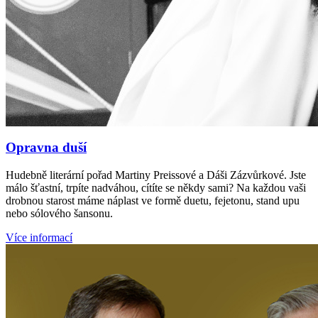
Opravna duší
Hudebně literární pořad Martiny Preissové a Dáši Zázvůrkové. Jste
málo šťastní, trpíte nadváhou, cítíte se někdy sami? Na každou vaši
drobnou starost máme náplast ve formě duetu, fejetonu, stand upu
nebo sólového šansonu.
Více informací