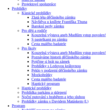
Projektové spolupráce
Prohlídky
Klasické prohlídky
Zlatá léta děčínského zámku
Návštěva u knížete Františka Thuna
Barokní perly zámku
Pro děti a rodiče
Kouzelná výstava aneb Mudlům vstup povolen!
S pastelkami po zámku
Cesta malého badatele
Pro školy
Kouzelná výstava aneb Mudlům vstup povolen!
Poznáváme historii děčínského zámku
Pojďme si hrát na zámek
Prohlídky s Ledovou královnou
Peklo v podzemí děčínského zámku
Mozkohrátky
Cesta malého badatele
Haptický program
Haptické prohlídky
Prohlídka parkánu a sklepení
Noční putování s hrabětem a jeho sluhou
Prohlídky zámku s Davidem Matáskem (I.)
Program