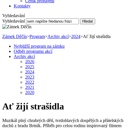
Ceník pronájmu
Kontakty
Vyhledavání
Vyhledavání
Hledat
Zámek Děčín
>
Program
>
Archiv akcí
>
2024
>
Ať žijí strašidla
Nejbližší program na zámku
Odběr programu akcí
Archiv akcí
2026
2025
2024
2023
2022
2021
2020
Ať žijí strašidla
Muzikál plný chrabrých dětí, tvrdohlavých dospělých a přátelských
duchů z hradu Brtník. Příběh pro celou rodinu inspirovaný filmem