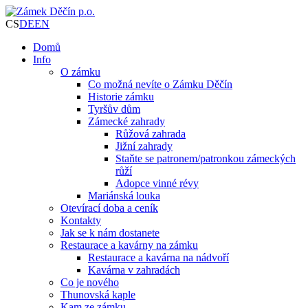
CS
DE
EN
Domů
Info
O zámku
Co možná nevíte o Zámku Děčín
Historie zámku
Tyršův dům
Zámecké zahrady
Růžová zahrada
Jižní zahrady
Staňte se patronem/patronkou zámeckých
růží
Adopce vinné révy
Mariánská louka
Otevírací doba a ceník
Kontakty
Jak se k nám dostanete
Restaurace a kavárny na zámku
Restaurace a kavárna na nádvoří
Kavárna v zahradách
Co je nového
Thunovská kaple
Kam ze zámku