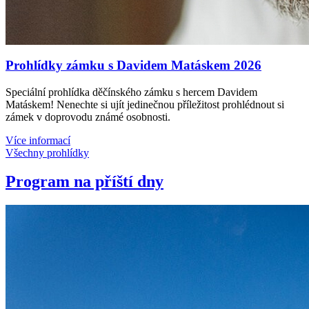
Prohlídky zámku s Davidem Matáskem 2026
Speciální prohlídka děčínského zámku s hercem Davidem
Matáskem! Nenechte si ujít jedinečnou příležitost prohlédnout si
zámek v doprovodu známé osobnosti.
Více informací
Všechny prohlídky
Program na příští dny