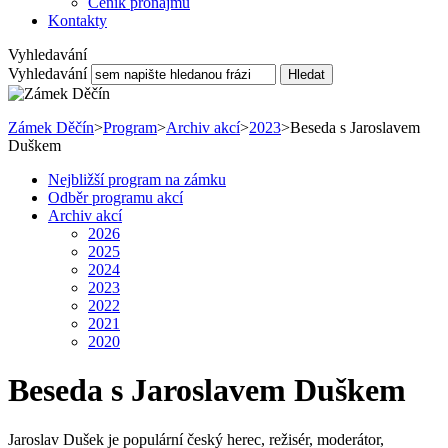
Ceník pronájmu
Kontakty
Vyhledavání
Vyhledavání
Hledat
Zámek Děčín
>
Program
>
Archiv akcí
>
2023
>
Beseda s Jaroslavem
Duškem
Nejbližší program na zámku
Odběr programu akcí
Archiv akcí
2026
2025
2024
2023
2022
2021
2020
Beseda s Jaroslavem Duškem
Jaroslav Dušek je populární český herec, režisér, moderátor,