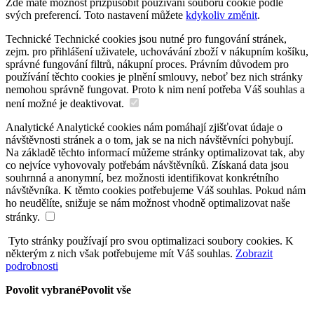
Zde máte možnost přizpůsobit používání souborů cookie podle
svých preferencí. Toto nastavení můžete
kdykoliv změnit
.
Technické
Technické cookies jsou nutné pro fungování stránek,
zejm. pro přihlášení uživatele, uchovávání zboží v nákupním košíku,
správné fungování filtrů, nákupní proces. Právním důvodem pro
používání těchto cookies je plnění smlouvy, neboť bez nich stránky
nemohou správně fungovat. Proto k nim není potřeba Váš souhlas a
není možné je deaktivovat.
Analytické
Analytické cookies nám pomáhají zjišťovat údaje o
návštěvnosti stránek a o tom, jak se na nich návštěvníci pohybují.
Na základě těchto informací můžeme stránky optimalizovat tak, aby
co nejvíce vyhovovaly potřebám návštěvníků. Získaná data jsou
souhrnná a anonymní, bez možnosti identifikovat konkrétního
návštěvníka. K těmto cookies potřebujeme Váš souhlas. Pokud nám
ho neudělíte, snižuje se nám možnost vhodně optimalizovat naše
stránky.
Tyto stránky používají pro svou optimalizaci soubory cookies. K
některým z nich však potřebujeme mít Váš souhlas.
Zobrazit
podrobnosti
Povolit vybrané
Povolit vše