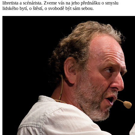
libretista a scénárista. Zveme vás na jeho přednášku o smyslu
lidského bytí, o štěstí, o svobodě být sám sebou.