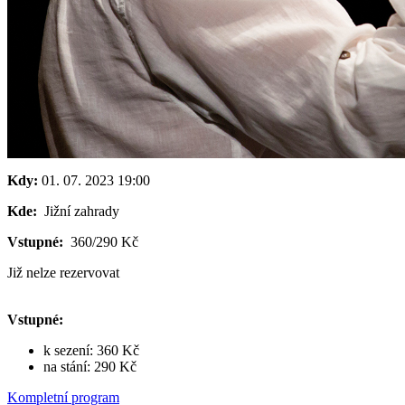
Kdy:
01. 07. 2023
19:00
Kde:
Jižní zahrady
Vstupné:
360/290 Kč
Již nelze rezervovat
Vstupné:
k sezení: 360 Kč
na stání: 290 Kč
Kompletní program