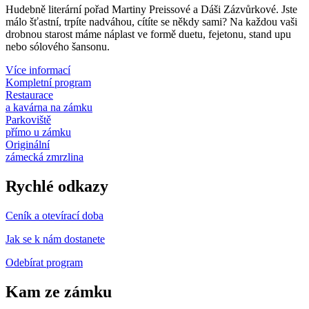
Hudebně literární pořad Martiny Preissové a Dáši Zázvůrkové. Jste
málo šťastní, trpíte nadváhou, cítíte se někdy sami? Na každou vaši
drobnou starost máme náplast ve formě duetu, fejetonu, stand upu
nebo sólového šansonu.
Více informací
Kompletní program
Restaurace
a kavárna na zámku
Parkoviště
přímo u zámku
Originální
zámecká zmrzlina
Rychlé odkazy
Ceník a otevírací doba
Jak se k nám dostanete
Odebírat program
Kam ze zámku