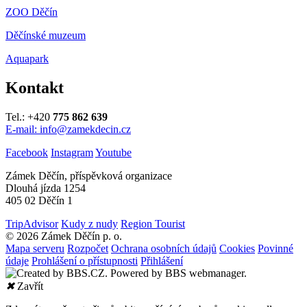
ZOO Děčín
Děčínské muzeum
Aquapark
Kontakt
Tel.: +420
775 862 639
E-mail: info@zamekdecin.cz
Facebook
Instagram
Youtube
Zámek Děčín, příspěvková organizace
Dlouhá jízda 1254
405 02 Děčín 1
TripAdvisor
Kudy z nudy
Region Tourist
© 2026 Zámek Děčín p. o.
Mapa serveru
Rozpočet
Ochrana osobních údajů
Cookies
Povinné
údaje
Prohlášení o přístupnosti
Přihlášení
✖
Zavřít