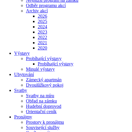
Nejbližší program na zámku
Odběr programu akcí
Archiv akcí
2026
2025
2024
2023
2022
2021
2020
Výstavy
Probíhající výstavy
Probíhající výstavy
Minulé výstavy
Ubytování
Zámecký apartmán
Dvoulůžkový pokoj
Svatby
Svatby na míru
Obřad na zámku
Hudební doprovod
Orientační ceník
Pronájmy
Prostory k pronájmu
Související služby