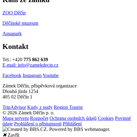
ZOO Děčín
Děčínské muzeum
Aquapark
Kontakt
Tel.: +420
775 862 639
E-mail: info@zamekdecin.cz
Facebook
Instagram
Youtube
Zámek Děčín, příspěvková organizace
Dlouhá jízda 1254
405 02 Děčín 1
TripAdvisor
Kudy z nudy
Region Tourist
© 2026 Zámek Děčín p. o.
Mapa serveru
Rozpočet
Ochrana osobních údajů
Cookies
Povinné
údaje
Prohlášení o přístupnosti
Přihlášení
✖
Zavřít