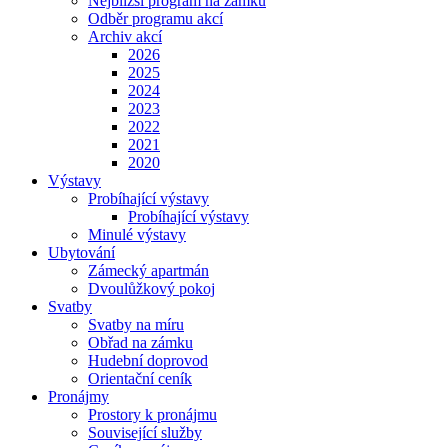
Nejbližší program na zámku
Odběr programu akcí
Archiv akcí
2026
2025
2024
2023
2022
2021
2020
Výstavy
Probíhající výstavy
Probíhající výstavy
Minulé výstavy
Ubytování
Zámecký apartmán
Dvoulůžkový pokoj
Svatby
Svatby na míru
Obřad na zámku
Hudební doprovod
Orientační ceník
Pronájmy
Prostory k pronájmu
Související služby