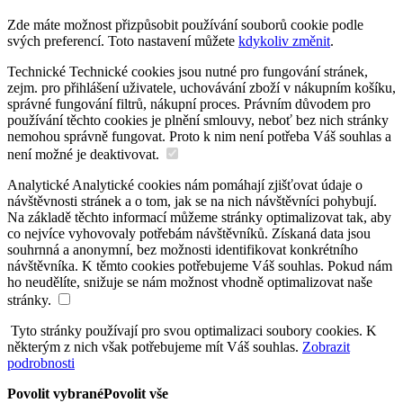
Zde máte možnost přizpůsobit používání souborů cookie podle
svých preferencí. Toto nastavení můžete
kdykoliv změnit
.
Technické
Technické cookies jsou nutné pro fungování stránek,
zejm. pro přihlášení uživatele, uchovávání zboží v nákupním košíku,
správné fungování filtrů, nákupní proces. Právním důvodem pro
používání těchto cookies je plnění smlouvy, neboť bez nich stránky
nemohou správně fungovat. Proto k nim není potřeba Váš souhlas a
není možné je deaktivovat.
Analytické
Analytické cookies nám pomáhají zjišťovat údaje o
návštěvnosti stránek a o tom, jak se na nich návštěvníci pohybují.
Na základě těchto informací můžeme stránky optimalizovat tak, aby
co nejvíce vyhovovaly potřebám návštěvníků. Získaná data jsou
souhrnná a anonymní, bez možnosti identifikovat konkrétního
návštěvníka. K těmto cookies potřebujeme Váš souhlas. Pokud nám
ho neudělíte, snižuje se nám možnost vhodně optimalizovat naše
stránky.
Tyto stránky používají pro svou optimalizaci soubory cookies. K
některým z nich však potřebujeme mít Váš souhlas.
Zobrazit
podrobnosti
Povolit vybrané
Povolit vše