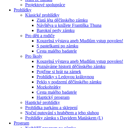
Projektové spolupráce
Prohlídky
Klasické prohlídky
Zlatá léta děčínského zámku
Návštěva u knížete Františka Thuna
Barokní perly zámku
Pro děti a rodiče
Kouzelná výstava aneb Mudlům vstup povolen!
S pastelkami po zámku
Cesta malého badatele
Pro školy
Kouzelná výstava aneb Mudlům vstup povolen!
Poznáváme historii děčínského zámku
Pojďme si hrát na zámek
Prohlídky s Ledovou královnou
Peklo v podzemí děčínského zámku
Mozkohrátky
Cesta malého badatele
Haptický program
Haptické prohlídky
Prohlídka parkánu a sklepení
Noční putování s hrabětem a jeho sluhou
Prohlídky zámku s Davidem Matáskem (I.)
Program