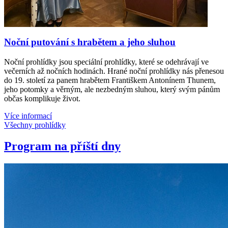
Noční putování s hrabětem a jeho sluhou
Noční prohlídky jsou speciální prohlídky, které se odehrávají ve
večerních až nočních hodinách. Hrané noční prohlídky nás přenesou
do 19. století za panem hrabětem Františkem Antonínem Thunem,
jeho potomky a věrným, ale nezbedným sluhou, který svým pánům
občas komplikuje život.
Více informací
Všechny prohlídky
Program na příští dny