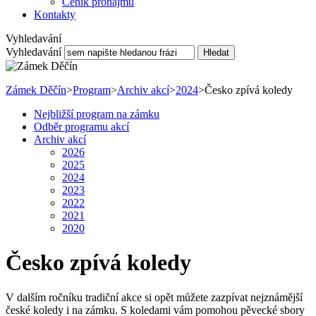
Ceník pronájmu
Kontakty
Vyhledavání
Vyhledavání
Hledat
Zámek Děčín
>
Program
>
Archiv akcí
>
2024
>
Česko zpívá koledy
Nejbližší program na zámku
Odběr programu akcí
Archiv akcí
2026
2025
2024
2023
2022
2021
2020
Česko zpívá koledy
V dalším ročníku tradiční akce si opět můžete zazpívat nejznámější
české koledy i na zámku. S koledami vám pomohou pěvecké sbory