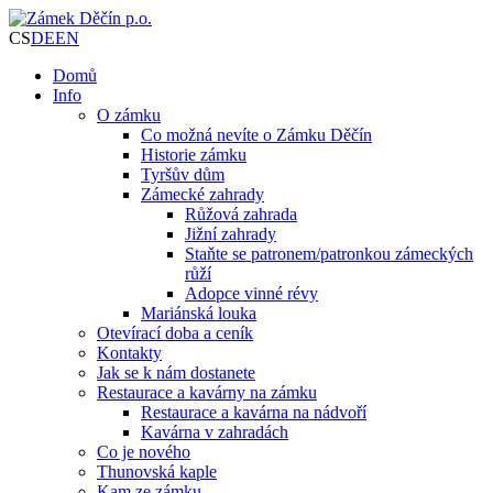
CS
DE
EN
Domů
Info
O zámku
Co možná nevíte o Zámku Děčín
Historie zámku
Tyršův dům
Zámecké zahrady
Růžová zahrada
Jižní zahrady
Staňte se patronem/patronkou zámeckých
růží
Adopce vinné révy
Mariánská louka
Otevírací doba a ceník
Kontakty
Jak se k nám dostanete
Restaurace a kavárny na zámku
Restaurace a kavárna na nádvoří
Kavárna v zahradách
Co je nového
Thunovská kaple
Kam ze zámku