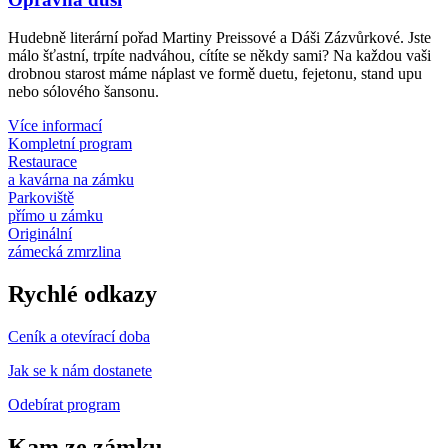
Hudebně literární pořad Martiny Preissové a Dáši Zázvůrkové. Jste
málo šťastní, trpíte nadváhou, cítíte se někdy sami? Na každou vaši
drobnou starost máme náplast ve formě duetu, fejetonu, stand upu
nebo sólového šansonu.
Více informací
Kompletní program
Restaurace
a kavárna na zámku
Parkoviště
přímo u zámku
Originální
zámecká zmrzlina
Rychlé odkazy
Ceník a otevírací doba
Jak se k nám dostanete
Odebírat program
Kam ze zámku