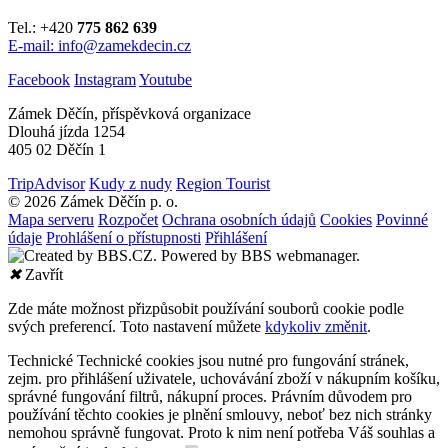
Tel.: +420
775 862 639
E-mail: info@zamekdecin.cz
Facebook
Instagram
Youtube
Zámek Děčín, příspěvková organizace
Dlouhá jízda 1254
405 02 Děčín 1
TripAdvisor
Kudy z nudy
Region Tourist
© 2026 Zámek Děčín p. o.
Mapa serveru
Rozpočet
Ochrana osobních údajů
Cookies
Povinné
údaje
Prohlášení o přístupnosti
Přihlášení
✖
Zavřít
Zde máte možnost přizpůsobit používání souborů cookie podle
svých preferencí. Toto nastavení můžete
kdykoliv změnit
.
Technické
Technické cookies jsou nutné pro fungování stránek,
zejm. pro přihlášení uživatele, uchovávání zboží v nákupním košíku,
správné fungování filtrů, nákupní proces. Právním důvodem pro
používání těchto cookies je plnění smlouvy, neboť bez nich stránky
nemohou správně fungovat. Proto k nim není potřeba Váš souhlas a