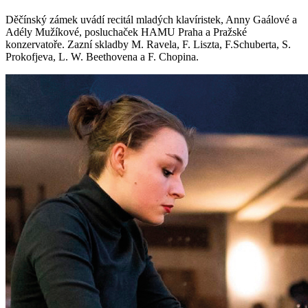
Děčínský zámek uvádí recitál mladých klavíristek, Anny Gaálové a
Adély Mužíkové, posluchaček HAMU Praha a Pražské
konzervatoře. Zazní skladby M. Ravela, F. Liszta, F.Schuberta, S.
Prokofjeva, L. W. Beethovena a F. Chopina.