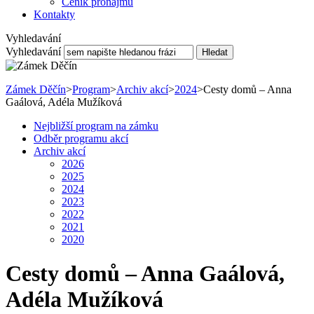
Ceník pronájmu
Kontakty
Vyhledavání
Vyhledavání
Hledat
Zámek Děčín
>
Program
>
Archiv akcí
>
2024
>
Cesty domů – Anna
Gaálová, Adéla Mužíková
Nejbližší program na zámku
Odběr programu akcí
Archiv akcí
2026
2025
2024
2023
2022
2021
2020
Cesty domů – Anna Gaálová,
Adéla Mužíková