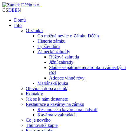
CS
DE
EN
Domů
Info
O zámku
Co možná nevíte o Zámku Děčín
Historie zámku
Tyršův dům
Zámecké zahrady
Růžová zahrada
Jižní zahrady
Staňte se patronem/patronkou zámeckých
růží
Adopce vinné révy
Mariánská louka
Otevírací doba a ceník
Kontakty
Jak se k nám dostanete
Restaurace a kavárny na zámku
Restaurace a kavárna na nádvoří
Kavárna v zahradách
Co je nového
Thunovská kaple
Kam ze zámku