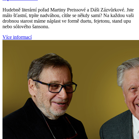
Hudebně literární pořad Martiny Preissové a Dáši Zázvůrkové. Jste
málo šťastní, trpíte nadváhou, cítíte se někdy sami? Na každou vaši
drobnou starost máme náplast ve formě duetu, fejetonu, stand upu
nebo sólového šansonu.
Více informací