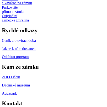
a kavárna na zámku
Parkoviště
přímo u zámku
Originální
zámecká zmrzlina
Rychlé odkazy
Ceník a otevírací doba
Jak se k nám dostanete
Odebírat program
Kam ze zámku
ZOO Děčín
Děčínské muzeum
Aquapark
Kontakt