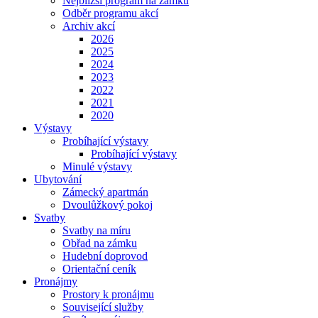
Nejbližší program na zámku
Odběr programu akcí
Archiv akcí
2026
2025
2024
2023
2022
2021
2020
Výstavy
Probíhající výstavy
Probíhající výstavy
Minulé výstavy
Ubytování
Zámecký apartmán
Dvoulůžkový pokoj
Svatby
Svatby na míru
Obřad na zámku
Hudební doprovod
Orientační ceník
Pronájmy
Prostory k pronájmu
Související služby