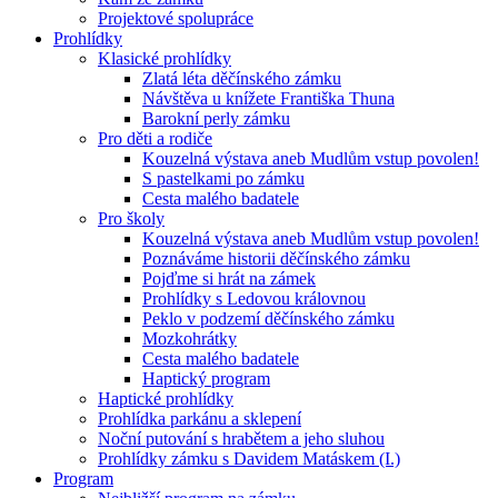
Projektové spolupráce
Prohlídky
Klasické prohlídky
Zlatá léta děčínského zámku
Návštěva u knížete Františka Thuna
Barokní perly zámku
Pro děti a rodiče
Kouzelná výstava aneb Mudlům vstup povolen!
S pastelkami po zámku
Cesta malého badatele
Pro školy
Kouzelná výstava aneb Mudlům vstup povolen!
Poznáváme historii děčínského zámku
Pojďme si hrát na zámek
Prohlídky s Ledovou královnou
Peklo v podzemí děčínského zámku
Mozkohrátky
Cesta malého badatele
Haptický program
Haptické prohlídky
Prohlídka parkánu a sklepení
Noční putování s hrabětem a jeho sluhou
Prohlídky zámku s Davidem Matáskem (I.)
Program