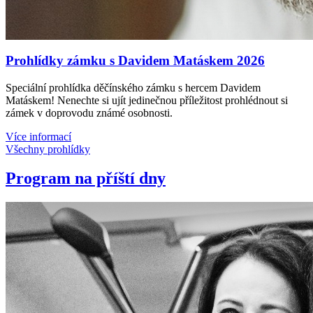
Prohlídky zámku s Davidem Matáskem 2026
Speciální prohlídka děčínského zámku s hercem Davidem
Matáskem! Nenechte si ujít jedinečnou příležitost prohlédnout si
zámek v doprovodu známé osobnosti.
Více informací
Všechny prohlídky
Program na příští dny