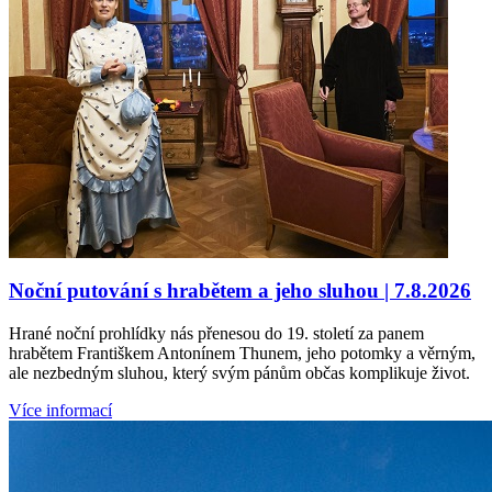
Noční putování s hrabětem a jeho sluhou | 7.8.2026
Hrané noční prohlídky nás přenesou do 19. století za panem
hrabětem Františkem Antonínem Thunem, jeho potomky a věrným,
ale nezbedným sluhou, který svým pánům občas komplikuje život.
Více informací