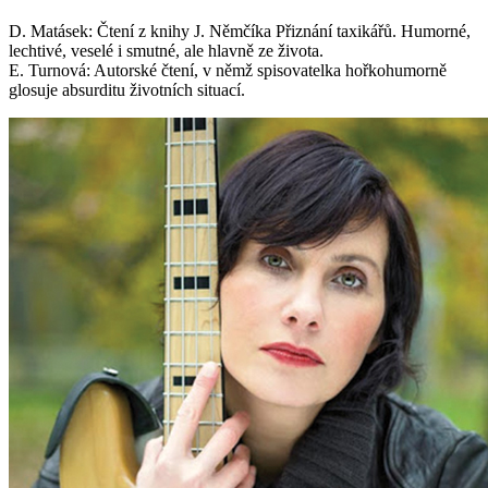
D. Matásek: Čtení z knihy J. Němčíka Přiznání taxikářů. Humorné,
lechtivé, veselé i smutné, ale hlavně ze života.
E. Turnová: Autorské čtení, v němž spisovatelka hořkohumorně
glosuje absurditu životních situací.