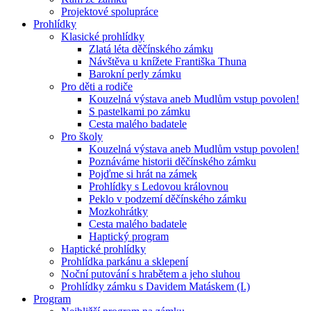
Projektové spolupráce
Prohlídky
Klasické prohlídky
Zlatá léta děčínského zámku
Návštěva u knížete Františka Thuna
Barokní perly zámku
Pro děti a rodiče
Kouzelná výstava aneb Mudlům vstup povolen!
S pastelkami po zámku
Cesta malého badatele
Pro školy
Kouzelná výstava aneb Mudlům vstup povolen!
Poznáváme historii děčínského zámku
Pojďme si hrát na zámek
Prohlídky s Ledovou královnou
Peklo v podzemí děčínského zámku
Mozkohrátky
Cesta malého badatele
Haptický program
Haptické prohlídky
Prohlídka parkánu a sklepení
Noční putování s hrabětem a jeho sluhou
Prohlídky zámku s Davidem Matáskem (I.)
Program