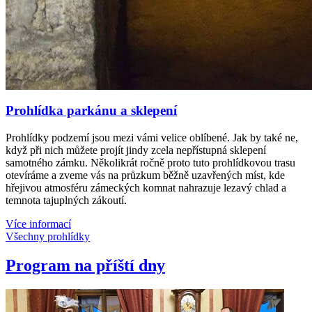
Prohlídka parkánu a sklepení
Prohlídky podzemí jsou mezi vámi velice oblíbené. Jak by také ne,
když při nich můžete projít jindy zcela nepřístupná sklepení
samotného zámku. Několikrát ročně proto tuto prohlídkovou trasu
otevíráme a zveme vás na průzkum běžně uzavřených míst, kde
hřejivou atmosféru zámeckých komnat nahrazuje lezavý chlad a
temnota tajuplných zákoutí.
Více informací
Všechny prohlídky
Program na příští dny