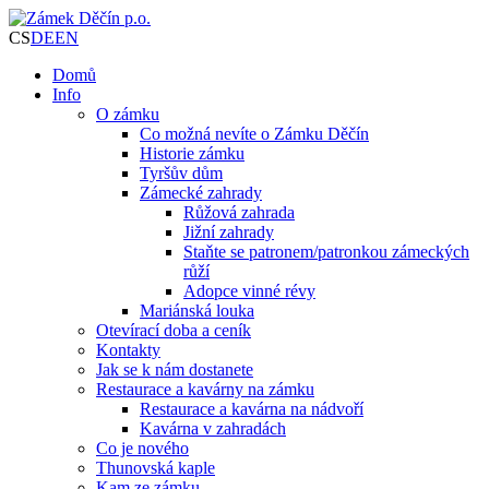
CS
DE
EN
Domů
Info
O zámku
Co možná nevíte o Zámku Děčín
Historie zámku
Tyršův dům
Zámecké zahrady
Růžová zahrada
Jižní zahrady
Staňte se patronem/patronkou zámeckých
růží
Adopce vinné révy
Mariánská louka
Otevírací doba a ceník
Kontakty
Jak se k nám dostanete
Restaurace a kavárny na zámku
Restaurace a kavárna na nádvoří
Kavárna v zahradách
Co je nového
Thunovská kaple
Kam ze zámku