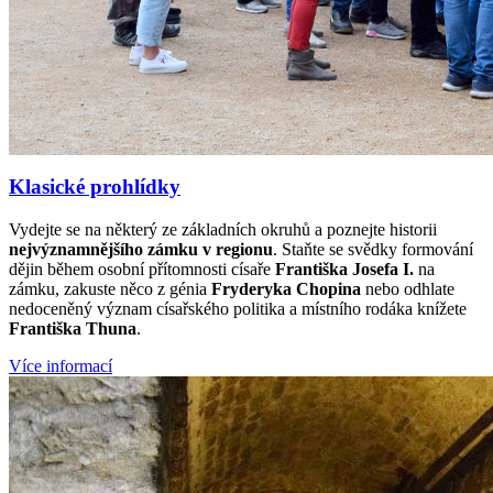
Klasické prohlídky
Vydejte se na některý ze základních okruhů a poznejte historii
nejvýznamnějšího zámku v regionu
. Staňte se svědky formování
dějin během osobní přítomnosti císaře
Františka Josefa I.
na
zámku, zakuste něco z génia
Fryderyka Chopina
nebo odhlate
nedoceněný význam císařského politika a místního rodáka knížete
Františka Thuna
.
Více informací