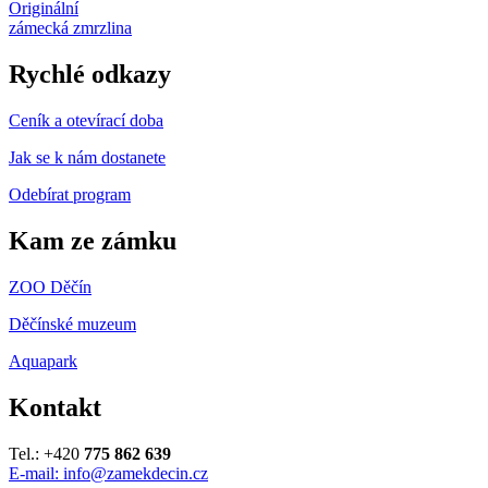
Originální
zámecká zmrzlina
Rychlé odkazy
Ceník a otevírací doba
Jak se k nám dostanete
Odebírat program
Kam ze zámku
ZOO Děčín
Děčínské muzeum
Aquapark
Kontakt
Tel.: +420
775 862 639
E-mail: info@zamekdecin.cz