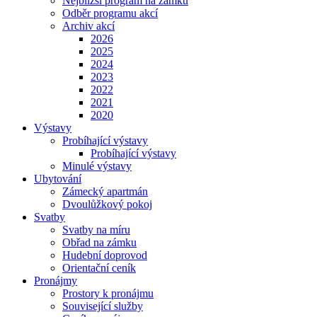
Nejbližší program na zámku
Odběr programu akcí
Archiv akcí
2026
2025
2024
2023
2022
2021
2020
Výstavy
Probíhající výstavy
Probíhající výstavy
Minulé výstavy
Ubytování
Zámecký apartmán
Dvoulůžkový pokoj
Svatby
Svatby na míru
Obřad na zámku
Hudební doprovod
Orientační ceník
Pronájmy
Prostory k pronájmu
Související služby