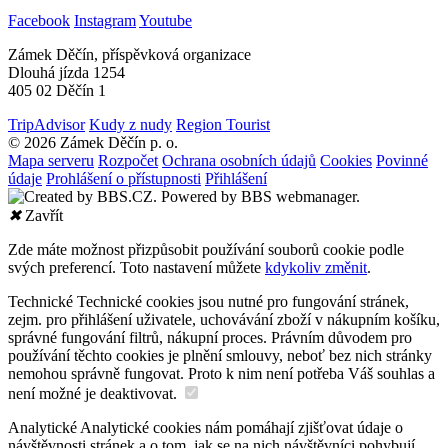
Facebook
Instagram
Youtube
Zámek Děčín, příspěvková organizace
Dlouhá jízda 1254
405 02 Děčín 1
TripAdvisor
Kudy z nudy
Region Tourist
© 2026 Zámek Děčín p. o.
Mapa serveru
Rozpočet
Ochrana osobních údajů
Cookies
Povinné
údaje
Prohlášení o přístupnosti
Přihlášení
✖
Zavřít
Zde máte možnost přizpůsobit používání souborů cookie podle
svých preferencí. Toto nastavení můžete
kdykoliv změnit
.
Technické
Technické cookies jsou nutné pro fungování stránek,
zejm. pro přihlášení uživatele, uchovávání zboží v nákupním košíku,
správné fungování filtrů, nákupní proces. Právním důvodem pro
používání těchto cookies je plnění smlouvy, neboť bez nich stránky
nemohou správně fungovat. Proto k nim není potřeba Váš souhlas a
není možné je deaktivovat.
Analytické
Analytické cookies nám pomáhají zjišťovat údaje o
návštěvnosti stránek a o tom, jak se na nich návštěvníci pohybují.