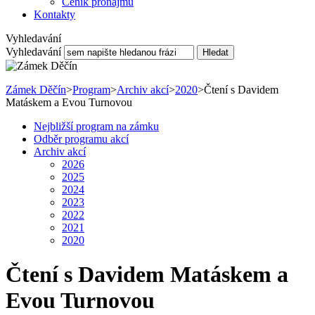
Ceník pronájmu
Kontakty
Vyhledavání
Vyhledavání
Hledat
Zámek Děčín
>
Program
>
Archiv akcí
>
2020
>
Čtení s Davidem
Matáskem a Evou Turnovou
Nejbližší program na zámku
Odběr programu akcí
Archiv akcí
2026
2025
2024
2023
2022
2021
2020
Čtení s Davidem Matáskem a
Evou Turnovou