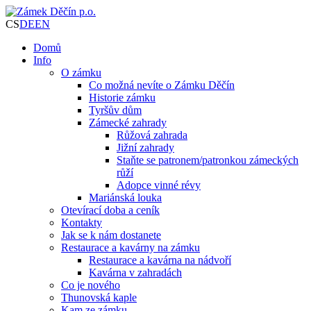
CS
DE
EN
Domů
Info
O zámku
Co možná nevíte o Zámku Děčín
Historie zámku
Tyršův dům
Zámecké zahrady
Růžová zahrada
Jižní zahrady
Staňte se patronem/patronkou zámeckých
růží
Adopce vinné révy
Mariánská louka
Otevírací doba a ceník
Kontakty
Jak se k nám dostanete
Restaurace a kavárny na zámku
Restaurace a kavárna na nádvoří
Kavárna v zahradách
Co je nového
Thunovská kaple
Kam ze zámku