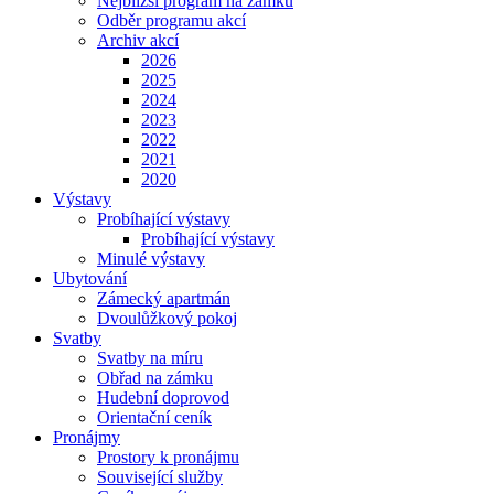
Nejbližší program na zámku
Odběr programu akcí
Archiv akcí
2026
2025
2024
2023
2022
2021
2020
Výstavy
Probíhající výstavy
Probíhající výstavy
Minulé výstavy
Ubytování
Zámecký apartmán
Dvoulůžkový pokoj
Svatby
Svatby na míru
Obřad na zámku
Hudební doprovod
Orientační ceník
Pronájmy
Prostory k pronájmu
Související služby