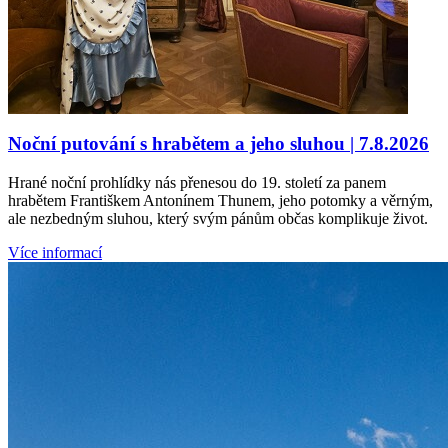
Noční putování s hrabětem a jeho sluhou | 7.8.2026
Hrané noční prohlídky nás přenesou do 19. století za panem
hrabětem Františkem Antonínem Thunem, jeho potomky a věrným,
ale nezbedným sluhou, který svým pánům občas komplikuje život.
Více informací