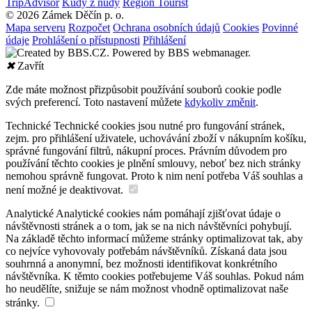
TripAdvisor
Kudy z nudy
Region Tourist
© 2026 Zámek Děčín p. o.
Mapa serveru
Rozpočet
Ochrana osobních údajů
Cookies
Povinné
údaje
Prohlášení o přístupnosti
Přihlášení
✖
Zavřít
Zde máte možnost přizpůsobit používání souborů cookie podle
svých preferencí. Toto nastavení můžete
kdykoliv změnit
.
Technické
Technické cookies jsou nutné pro fungování stránek,
zejm. pro přihlášení uživatele, uchovávání zboží v nákupním košíku,
správné fungování filtrů, nákupní proces. Právním důvodem pro
používání těchto cookies je plnění smlouvy, neboť bez nich stránky
nemohou správně fungovat. Proto k nim není potřeba Váš souhlas a
není možné je deaktivovat.
Analytické
Analytické cookies nám pomáhají zjišťovat údaje o
návštěvnosti stránek a o tom, jak se na nich návštěvníci pohybují.
Na základě těchto informací můžeme stránky optimalizovat tak, aby
co nejvíce vyhovovaly potřebám návštěvníků. Získaná data jsou
souhrnná a anonymní, bez možnosti identifikovat konkrétního
návštěvníka. K těmto cookies potřebujeme Váš souhlas. Pokud nám
ho neudělíte, snižuje se nám možnost vhodně optimalizovat naše
stránky.