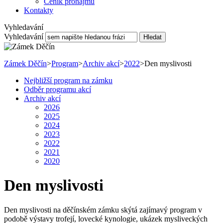
Ceník pronájmu
Kontakty
Vyhledavání
Vyhledavání
Hledat
Zámek Děčín
>
Program
>
Archiv akcí
>
2022
>
Den myslivosti
Nejbližší program na zámku
Odběr programu akcí
Archiv akcí
2026
2025
2024
2023
2022
2021
2020
Den myslivosti
Den myslivosti na děčínském zámku skýtá zajímavý program v
podobě výstavy trofejí, lovecké kynologie, ukázek mysliveckých