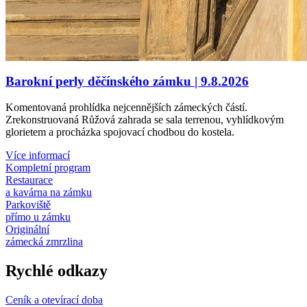
Barokní perly děčínského zámku | 9.8.2026
Komentovaná prohlídka nejcennějších zámeckých částí.
Zrekonstruovaná Růžová zahrada se sala terrenou, vyhlídkovým
glorietem a procházka spojovací chodbou do kostela.
Více informací
Kompletní program
Restaurace
a kavárna na zámku
Parkoviště
přímo u zámku
Originální
zámecká zmrzlina
Rychlé odkazy
Ceník a otevírací doba