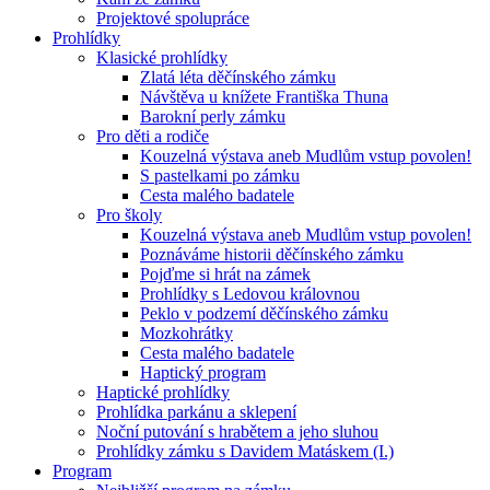
Projektové spolupráce
Prohlídky
Klasické prohlídky
Zlatá léta děčínského zámku
Návštěva u knížete Františka Thuna
Barokní perly zámku
Pro děti a rodiče
Kouzelná výstava aneb Mudlům vstup povolen!
S pastelkami po zámku
Cesta malého badatele
Pro školy
Kouzelná výstava aneb Mudlům vstup povolen!
Poznáváme historii děčínského zámku
Pojďme si hrát na zámek
Prohlídky s Ledovou královnou
Peklo v podzemí děčínského zámku
Mozkohrátky
Cesta malého badatele
Haptický program
Haptické prohlídky
Prohlídka parkánu a sklepení
Noční putování s hrabětem a jeho sluhou
Prohlídky zámku s Davidem Matáskem (I.)
Program