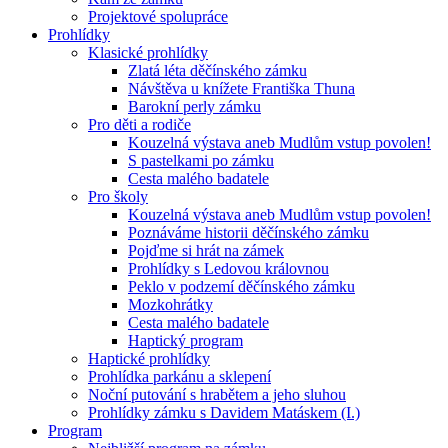
Projektové spolupráce
Prohlídky
Klasické prohlídky
Zlatá léta děčínského zámku
Návštěva u knížete Františka Thuna
Barokní perly zámku
Pro děti a rodiče
Kouzelná výstava aneb Mudlům vstup povolen!
S pastelkami po zámku
Cesta malého badatele
Pro školy
Kouzelná výstava aneb Mudlům vstup povolen!
Poznáváme historii děčínského zámku
Pojďme si hrát na zámek
Prohlídky s Ledovou královnou
Peklo v podzemí děčínského zámku
Mozkohrátky
Cesta malého badatele
Haptický program
Haptické prohlídky
Prohlídka parkánu a sklepení
Noční putování s hrabětem a jeho sluhou
Prohlídky zámku s Davidem Matáskem (I.)
Program