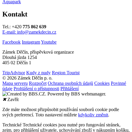
Aquapark
Kontakt
Tel.: +420
775 862 639
E-mail: info@zamekdecin.cz
Facebook
Instagram
Youtube
Zámek Děčín, příspěvková organizace
Dlouhá jízda 1254
405 02 Děčín 1
TripAdvisor
Kudy z nudy
Region Tourist
© 2026 Zámek Děčín p. o.
Mapa serveru
Rozpočet
Ochrana osobních údajů
Cookies
Povinné
údaje
Prohlášení o přístupnosti
Přihlášení
✖
Zavřít
Zde máte možnost přizpůsobit používání souborů cookie podle
svých preferencí. Toto nastavení můžete
kdykoliv změnit
.
Technické
Technické cookies jsou nutné pro fungování stránek,
zejm. pro přihlášení uživatele, uchovávání zboží v nákupním košíku,