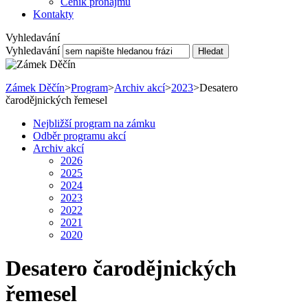
Ceník pronájmu
Kontakty
Vyhledavání
Vyhledavání
Hledat
Zámek Děčín
>
Program
>
Archiv akcí
>
2023
>
Desatero
čarodějnických řemesel
Nejbližší program na zámku
Odběr programu akcí
Archiv akcí
2026
2025
2024
2023
2022
2021
2020
Desatero čarodějnických
řemesel