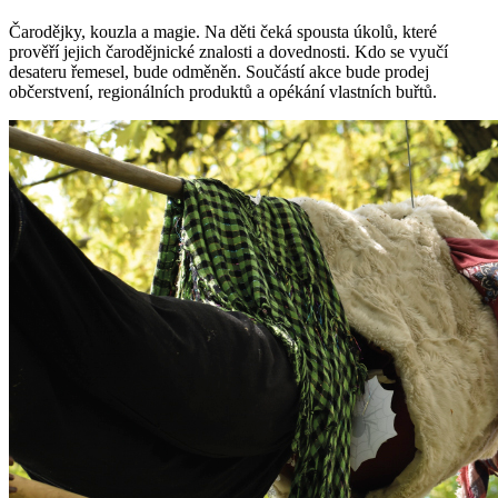
Čarodějky, kouzla a magie. Na děti čeká spousta úkolů, které
prověří jejich čarodějnické znalosti a dovednosti. Kdo se vyučí
desateru řemesel, bude odměněn. Součástí akce bude prodej
občerstvení, regionálních produktů a opékání vlastních buřtů.