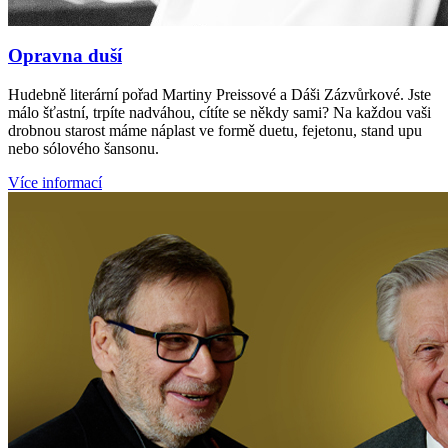
Opravna duší
Hudebně literární pořad Martiny Preissové a Dáši Zázvůrkové. Jste
málo šťastní, trpíte nadváhou, cítíte se někdy sami? Na každou vaši
drobnou starost máme náplast ve formě duetu, fejetonu, stand upu
nebo sólového šansonu.
Více informací