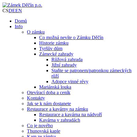
CS
DE
EN
Domů
Info
O zámku
Co možná nevíte o Zámku Děčín
Historie zámku
Tyršův dům
Zámecké zahrady
Růžová zahrada
Jižní zahrady
Staňte se patronem/patronkou zámeckých
růží
Adopce vinné révy
Mariánská louka
Otevírací doba a ceník
Kontakty
Jak se k nám dostanete
Restaurace a kavárny na zámku
Restaurace a kavárna na nádvoří
Kavárna v zahradách
Co je nového
Thunovská kaple
Kam ze zámku