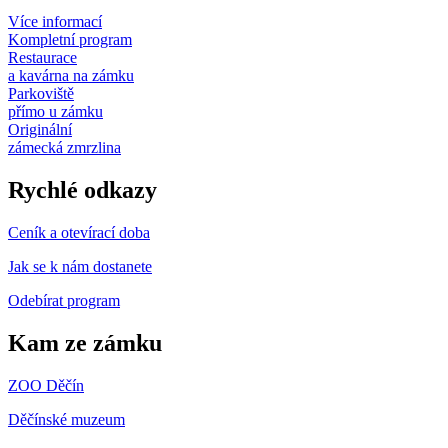
Více informací
Kompletní program
Restaurace
a kavárna na zámku
Parkoviště
přímo u zámku
Originální
zámecká zmrzlina
Rychlé odkazy
Ceník a otevírací doba
Jak se k nám dostanete
Odebírat program
Kam ze zámku
ZOO Děčín
Děčínské muzeum