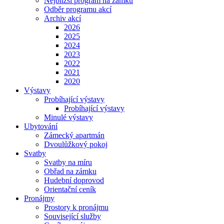
Nejbližší program na zámku
Odběr programu akcí
Archiv akcí
2026
2025
2024
2023
2022
2021
2020
Výstavy
Probíhající výstavy
Probíhající výstavy
Minulé výstavy
Ubytování
Zámecký apartmán
Dvoulůžkový pokoj
Svatby
Svatby na míru
Obřad na zámku
Hudební doprovod
Orientační ceník
Pronájmy
Prostory k pronájmu
Související služby