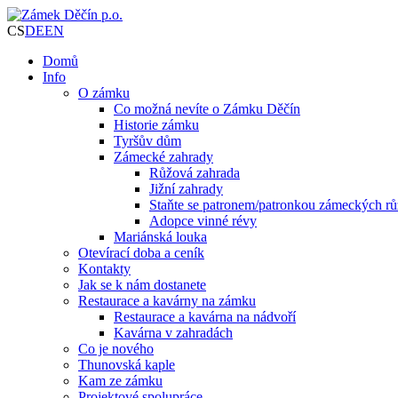
CS
DE
EN
Domů
Info
O zámku
Co možná nevíte o Zámku Děčín
Historie zámku
Tyršův dům
Zámecké zahrady
Růžová zahrada
Jižní zahrady
Staňte se patronem/patronkou zámeckých rů
Adopce vinné révy
Mariánská louka
Otevírací doba a ceník
Kontakty
Jak se k nám dostanete
Restaurace a kavárny na zámku
Restaurace a kavárna na nádvoří
Kavárna v zahradách
Co je nového
Thunovská kaple
Kam ze zámku
Projektové spolupráce