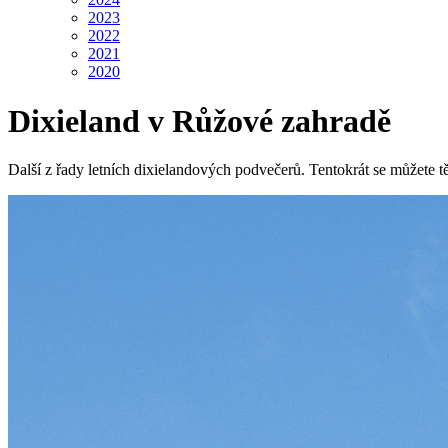
2023
2022
2021
2020
Dixieland v Růžové zahradě
Další z řady letních dixielandových podvečerů. Tentokrát se můžet