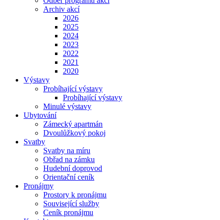
Odběr programu akcí
Archiv akcí
2026
2025
2024
2023
2022
2021
2020
Výstavy
Probíhající výstavy
Probíhající výstavy
Minulé výstavy
Ubytování
Zámecký apartmán
Dvoulůžkový pokoj
Svatby
Svatby na míru
Obřad na zámku
Hudební doprovod
Orientační ceník
Pronájmy
Prostory k pronájmu
Související služby
Ceník pronájmu