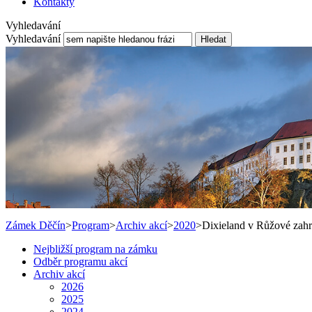
Kontakty
Vyhledavání
Vyhledavání
Hledat
Zámek Děčín
>
Program
>
Archiv akcí
>
2020
>
Dixieland v Růžové zah
Nejbližší program na zámku
Odběr programu akcí
Archiv akcí
2026
2025
2024