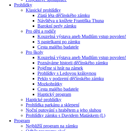
Prohlídky
Klasické prohlídky
Zlatá léta děčínského zámku
Návštěva u knížete Františka Thuna
Barokní perly zámku
Pro děti a rodiče
Kouzelná výstava aneb Mudlům vstup povolen!
S pastelkami po zámku
Cesta malého badatele
Pro školy
Kouzelná výstava aneb Mudlům vstup povolen!
Poznáváme historii děčínského zámku
Pojďme si hrát na zámek
Prohlídky s Ledovou královnou
Peklo v podzemí děčínského zámku
Mozkohrátky
Cesta malého badatele
Haptický program
Haptické prohlídky
Prohlídka parkánu a sklepení
Noční putování s hrabětem a jeho sluhou
Prohlídky zámku s Davidem Matáskem (I.)
Program
Nejbližší program na zámku