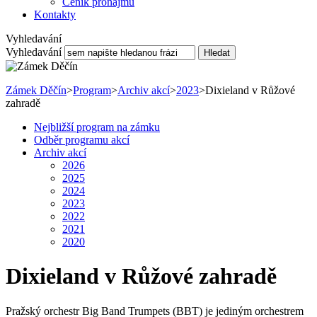
Ceník pronájmu
Kontakty
Vyhledavání
Vyhledavání
Hledat
Zámek Děčín
>
Program
>
Archiv akcí
>
2023
>
Dixieland v Růžové
zahradě
Nejbližší program na zámku
Odběr programu akcí
Archiv akcí
2026
2025
2024
2023
2022
2021
2020
Dixieland v Růžové zahradě
Pražský orchestr Big Band Trumpets (BBT) je jediným orchestrem