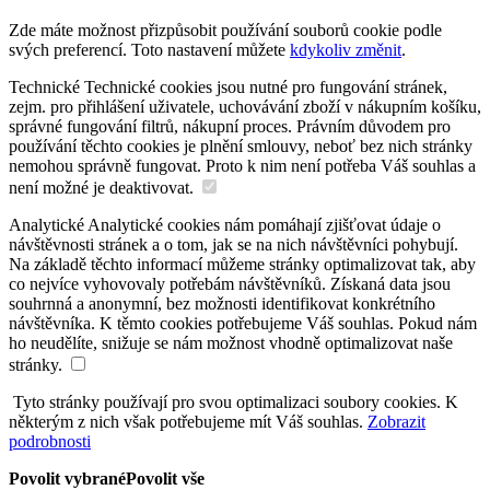
Zde máte možnost přizpůsobit používání souborů cookie podle
svých preferencí. Toto nastavení můžete
kdykoliv změnit
.
Technické
Technické cookies jsou nutné pro fungování stránek,
zejm. pro přihlášení uživatele, uchovávání zboží v nákupním košíku,
správné fungování filtrů, nákupní proces. Právním důvodem pro
používání těchto cookies je plnění smlouvy, neboť bez nich stránky
nemohou správně fungovat. Proto k nim není potřeba Váš souhlas a
není možné je deaktivovat.
Analytické
Analytické cookies nám pomáhají zjišťovat údaje o
návštěvnosti stránek a o tom, jak se na nich návštěvníci pohybují.
Na základě těchto informací můžeme stránky optimalizovat tak, aby
co nejvíce vyhovovaly potřebám návštěvníků. Získaná data jsou
souhrnná a anonymní, bez možnosti identifikovat konkrétního
návštěvníka. K těmto cookies potřebujeme Váš souhlas. Pokud nám
ho neudělíte, snižuje se nám možnost vhodně optimalizovat naše
stránky.
Tyto stránky používají pro svou optimalizaci soubory cookies. K
některým z nich však potřebujeme mít Váš souhlas.
Zobrazit
podrobnosti
Povolit vybrané
Povolit vše