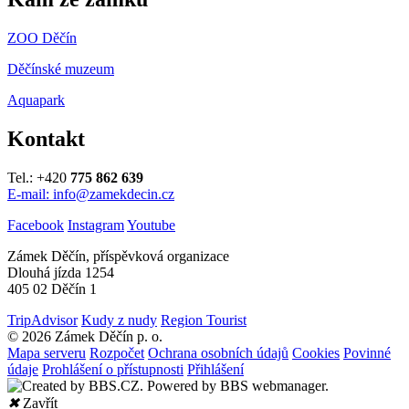
ZOO Děčín
Děčínské muzeum
Aquapark
Kontakt
Tel.: +420
775 862 639
E-mail: info@zamekdecin.cz
Facebook
Instagram
Youtube
Zámek Děčín, příspěvková organizace
Dlouhá jízda 1254
405 02 Děčín 1
TripAdvisor
Kudy z nudy
Region Tourist
© 2026 Zámek Děčín p. o.
Mapa serveru
Rozpočet
Ochrana osobních údajů
Cookies
Povinné
údaje
Prohlášení o přístupnosti
Přihlášení
✖
Zavřít