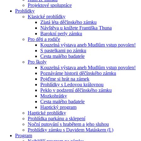
Projektové spolupráce
Prohlídky
Klasické prohlídky
Zlatá léta děčínského zámku
Návštěva u knížete Františka Thuna
Barokní perly zámku
Pro děti a rodiče
Kouzelná výstava aneb Mudlům vstup povolen!
S pastelkami po zámku
Cesta malého badatele
Pro školy
Kouzelná výstava aneb Mudlům vstup povolen!
Poznáváme historii děčínského zámku
Pojďme si hrát na zámek
Prohlídky s Ledovou královnou
Peklo v podzemí děčínského zámku
Mozkohrátky
Cesta malého badatele
Haptický program
Haptické prohlídky
Prohlídka parkánu a sklepení
Noční putování s hrabětem a jeho sluhou
Prohlídky zámku s Davidem Matáskem (I.)
Program