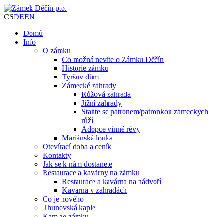
CS
DE
EN
Domů
Info
O zámku
Co možná nevíte o Zámku Děčín
Historie zámku
Tyršův dům
Zámecké zahrady
Růžová zahrada
Jižní zahrady
Staňte se patronem/patronkou zámeckých
růží
Adopce vinné révy
Mariánská louka
Otevírací doba a ceník
Kontakty
Jak se k nám dostanete
Restaurace a kavárny na zámku
Restaurace a kavárna na nádvoří
Kavárna v zahradách
Co je nového
Thunovská kaple
Kam ze zámku