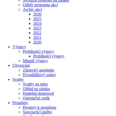
Nejbližší program na zámku
Odběr programu akcí
Archiv akcí
2026
2025
2024
2023
2022
2021
2020
Výstavy
Probíhající výstavy
Probíhající výstavy
Minulé výstavy
Ubytování
Zámecký apartmán
Dvoulůžkový pokoj
Svatby
Svatby na míru
Obřad na zámku
Hudební doprovod
Orientační ceník
Pronájmy
Prostory k pronájmu
Související služby