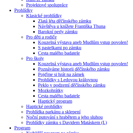
Projektové spolupráce
Prohlídky
Klasické prohlídky
Zlatá léta děčínského zámku
Návštěva u knížete Františka Thuna
Barokní perly zámku
Pro děti a rodiče
Kouzelná výstava aneb Mudlům vstup povolen!
S pastelkami po zámku
Cesta malého badatele
Pro školy
Kouzelná výstava aneb Mudlům vstup povolen!
Poznáváme historii děčínského zámku
Pojďme si hrát na zámek
Prohlídky s Ledovou královnou
Peklo v podzemí děčínského zámku
Mozkohrátky
Cesta malého badatele
Haptický program
Haptické prohlídky
Prohlídka parkánu a sklepení
Noční putování s hrabětem a jeho sluhou
Prohlídky zámku s Davidem Matáskem (I.)
Program