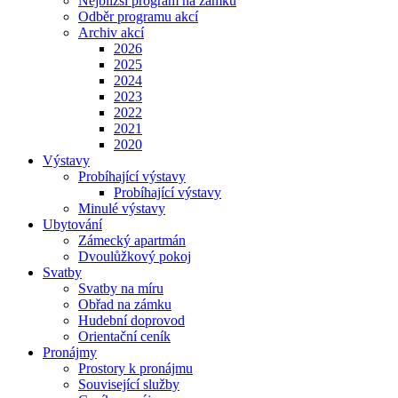
Nejbližší program na zámku
Odběr programu akcí
Archiv akcí
2026
2025
2024
2023
2022
2021
2020
Výstavy
Probíhající výstavy
Probíhající výstavy
Minulé výstavy
Ubytování
Zámecký apartmán
Dvoulůžkový pokoj
Svatby
Svatby na míru
Obřad na zámku
Hudební doprovod
Orientační ceník
Pronájmy
Prostory k pronájmu
Související služby