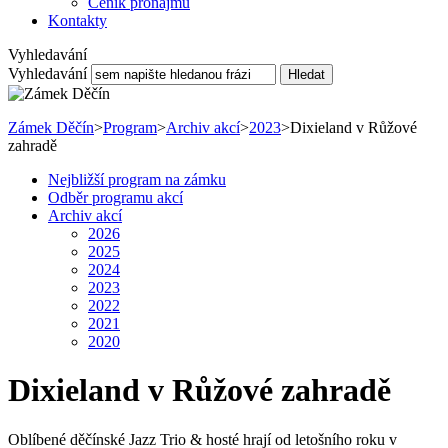
Ceník pronájmu
Kontakty
Vyhledavání
Vyhledavání
Hledat
Zámek Děčín
>
Program
>
Archiv akcí
>
2023
>
Dixieland v Růžové
zahradě
Nejbližší program na zámku
Odběr programu akcí
Archiv akcí
2026
2025
2024
2023
2022
2021
2020
Dixieland v Růžové zahradě
Oblíbené děčínské Jazz Trio & hosté hrají od letošního roku v