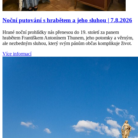
Noční putování s hrabětem a jeho sluhou | 7.8.2026
Hrané noční prohlídky nás přenesou do 19. století za panem
hrabětem Františkem Antonínem Thunem, jeho potomky a věrným,
ale nezbedným sluhou, který svým pánům občas komplikuje život.
Více informací