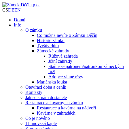
CS
DE
EN
Domů
Info
O zámku
Co možná nevíte o Zámku Děčín
Historie zámku
Tyršův dům
Zámecké zahrady
Růžová zahrada
Jižní zahrady
Staňte se patronem/patronkou zámeckých
růží
Adopce vinné révy
Mariánská louka
Otevírací doba a ceník
Kontakty
Jak se k nám dostanete
Restaurace a kavárny na zámku
Restaurace a kavárna na nádvoří
Kavárna v zahradách
Co je nového
Thunovská kaple
Kam ze zámku