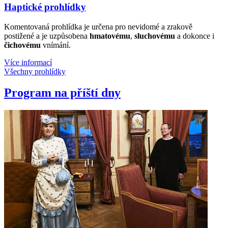
Haptické prohlídky
Komentovaná prohlídka je určena pro nevidomé a zrakově
postižené a je uzpůsobena
hmatovému
,
sluchovému
a dokonce i
čichovému
vnímání.
Více informací
Všechny prohlídky
Program na příští dny