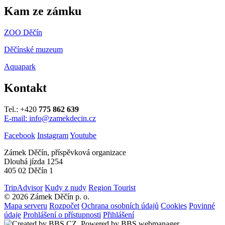
Kam ze zámku
ZOO Děčín
Děčínské muzeum
Aquapark
Kontakt
Tel.: +420
775 862 639
E-mail: info@zamekdecin.cz
Facebook
Instagram
Youtube
Zámek Děčín, příspěvková organizace
Dlouhá jízda 1254
405 02 Děčín 1
TripAdvisor
Kudy z nudy
Region Tourist
© 2026 Zámek Děčín p. o.
Mapa serveru
Rozpočet
Ochrana osobních údajů
Cookies
Povinné
údaje
Prohlášení o přístupnosti
Přihlášení