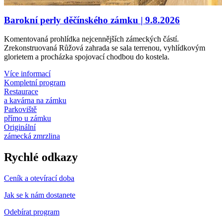
Barokní perly děčínského zámku | 9.8.2026
Komentovaná prohlídka nejcennějších zámeckých částí.
Zrekonstruovaná Růžová zahrada se sala terrenou, vyhlídkovým
glorietem a procházka spojovací chodbou do kostela.
Více informací
Kompletní program
Restaurace
a kavárna na zámku
Parkoviště
přímo u zámku
Originální
zámecká zmrzlina
Rychlé odkazy
Ceník a otevírací doba
Jak se k nám dostanete
Odebírat program