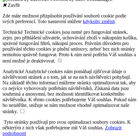
✖
Zavřít
Zde máte možnost přizpůsobit používání souborů cookie podle
svých preferencí. Toto nastavení můžete
kdykoliv změnit
.
Technické
Technické cookies jsou nutné pro fungování stránek,
zejm. pro přihlášení uživatele, uchovávání zboží v nákupním košíku,
správné fungování filtrů, nákupní proces. Právním důvodem pro
používání těchto cookies je plnění smlouvy, neboť bez nich stránky
nemohou správně fungovat. Proto k nim není potřeba Váš souhlas a
není možné je deaktivovat.
Analytické
Analytické cookies nám pomáhají zjišťovat údaje o
návštěvnosti stránek a o tom, jak se na nich návštěvníci pohybují.
Na základě těchto informací můžeme stránky optimalizovat tak, aby
co nejvíce vyhovovaly potřebám návštěvníků. Získaná data jsou
souhrnná a anonymní, bez možnosti identifikovat konkrétního
návštěvníka. K těmto cookies potřebujeme Váš souhlas. Pokud nám
ho neudělíte, snižuje se nám možnost vhodně optimalizovat naše
stránky.
Tyto stránky používají pro svou optimalizaci soubory cookies. K
některým z nich však potřebujeme mít Váš souhlas.
Zobrazit
podrobnosti