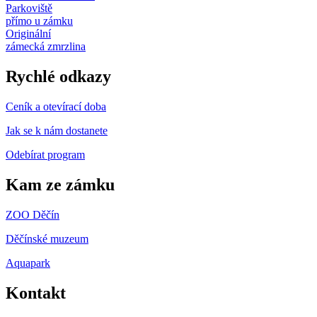
Parkoviště
přímo u zámku
Originální
zámecká zmrzlina
Rychlé odkazy
Ceník a otevírací doba
Jak se k nám dostanete
Odebírat program
Kam ze zámku
ZOO Děčín
Děčínské muzeum
Aquapark
Kontakt