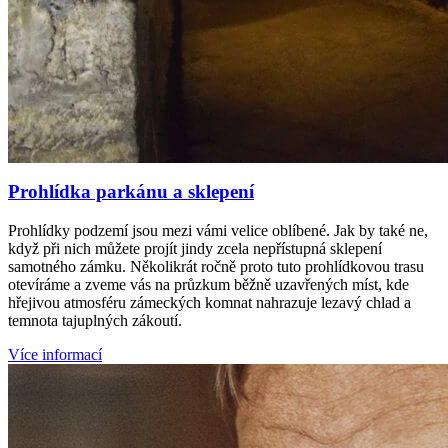
Prohlídka parkánu a sklepení
Prohlídky podzemí jsou mezi vámi velice oblíbené. Jak by také ne,
když při nich můžete projít jindy zcela nepřístupná sklepení
samotného zámku. Několikrát ročně proto tuto prohlídkovou trasu
otevíráme a zveme vás na průzkum běžně uzavřených míst, kde
hřejivou atmosféru zámeckých komnat nahrazuje lezavý chlad a
temnota tajuplných zákoutí.
Více informací