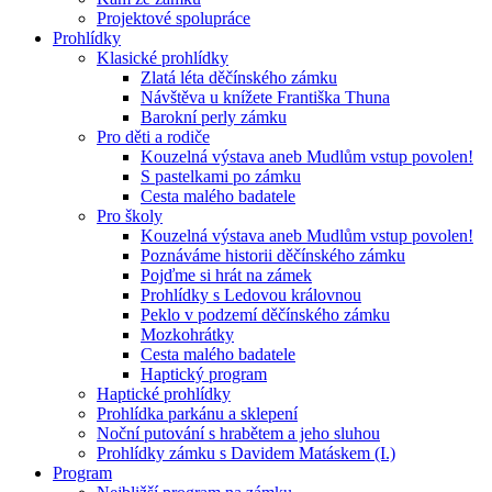
Projektové spolupráce
Prohlídky
Klasické prohlídky
Zlatá léta děčínského zámku
Návštěva u knížete Františka Thuna
Barokní perly zámku
Pro děti a rodiče
Kouzelná výstava aneb Mudlům vstup povolen!
S pastelkami po zámku
Cesta malého badatele
Pro školy
Kouzelná výstava aneb Mudlům vstup povolen!
Poznáváme historii děčínského zámku
Pojďme si hrát na zámek
Prohlídky s Ledovou královnou
Peklo v podzemí děčínského zámku
Mozkohrátky
Cesta malého badatele
Haptický program
Haptické prohlídky
Prohlídka parkánu a sklepení
Noční putování s hrabětem a jeho sluhou
Prohlídky zámku s Davidem Matáskem (I.)
Program