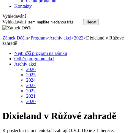
Ceník pronájmu
Kontakty
Vyhledavání
Vyhledavání
Hledat
Zámek Děčín
>
Program
>
Archiv akcí
>
2022
>
Dixieland v Růžové
zahradě
Nejbližší program na zámku
Odběr programu akcí
Archiv akcí
2026
2025
2024
2023
2022
2021
2020
Dixieland v Růžové zahradě
K poslechu i tanci tentokrát zahrají O.V.J. Dixie z Liberece.