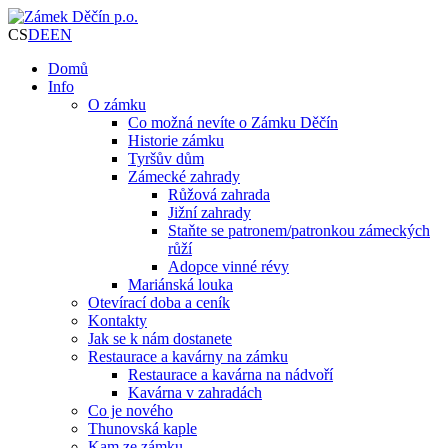
CS
DE
EN
Domů
Info
O zámku
Co možná nevíte o Zámku Děčín
Historie zámku
Tyršův dům
Zámecké zahrady
Růžová zahrada
Jižní zahrady
Staňte se patronem/patronkou zámeckých
růží
Adopce vinné révy
Mariánská louka
Otevírací doba a ceník
Kontakty
Jak se k nám dostanete
Restaurace a kavárny na zámku
Restaurace a kavárna na nádvoří
Kavárna v zahradách
Co je nového
Thunovská kaple
Kam ze zámku