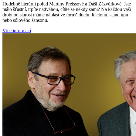
Hudebně literární pořad Martiny Preissové a Dáši Zázvůrkové. Jste
málo šťastní, trpíte nadváhou, cítíte se někdy sami? Na každou vaši
drobnou starost máme náplast ve formě duetu, fejetonu, stand upu
nebo sólového šansonu.
Více informací