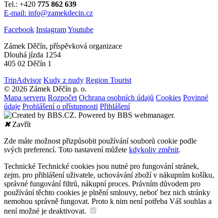
Tel.: +420
775 862 639
E-mail: info@zamekdecin.cz
Facebook
Instagram
Youtube
Zámek Děčín, příspěvková organizace
Dlouhá jízda 1254
405 02 Děčín 1
TripAdvisor
Kudy z nudy
Region Tourist
© 2026 Zámek Děčín p. o.
Mapa serveru
Rozpočet
Ochrana osobních údajů
Cookies
Povinné
údaje
Prohlášení o přístupnosti
Přihlášení
✖
Zavřít
Zde máte možnost přizpůsobit používání souborů cookie podle
svých preferencí. Toto nastavení můžete
kdykoliv změnit
.
Technické
Technické cookies jsou nutné pro fungování stránek,
zejm. pro přihlášení uživatele, uchovávání zboží v nákupním košíku,
správné fungování filtrů, nákupní proces. Právním důvodem pro
používání těchto cookies je plnění smlouvy, neboť bez nich stránky
nemohou správně fungovat. Proto k nim není potřeba Váš souhlas a
není možné je deaktivovat.