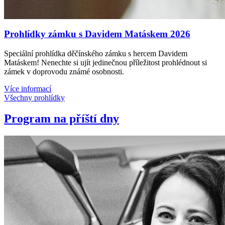
Prohlídky zámku s Davidem Matáskem 2026
Speciální prohlídka děčínského zámku s hercem Davidem
Matáskem! Nenechte si ujít jedinečnou příležitost prohlédnout si
zámek v doprovodu známé osobnosti.
Více informací
Všechny prohlídky
Program na příští dny