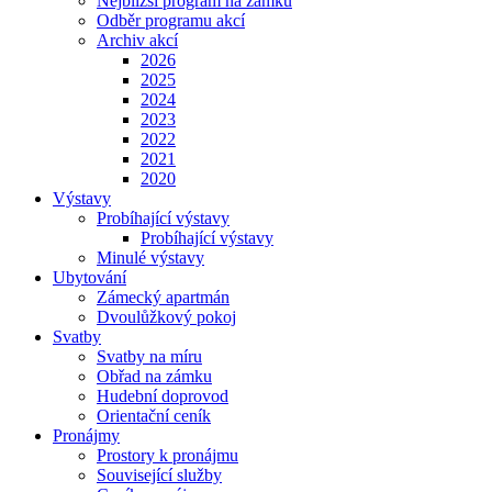
Nejbližší program na zámku
Odběr programu akcí
Archiv akcí
2026
2025
2024
2023
2022
2021
2020
Výstavy
Probíhající výstavy
Probíhající výstavy
Minulé výstavy
Ubytování
Zámecký apartmán
Dvoulůžkový pokoj
Svatby
Svatby na míru
Obřad na zámku
Hudební doprovod
Orientační ceník
Pronájmy
Prostory k pronájmu
Související služby