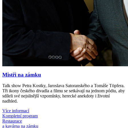
Mistři na zámku
Talk show Petra Kostky, Jaroslava Satoranského a Tomáše Töpfera.
Tři ikony českého divadla a filmu se setkávají na jednom pódiu, aby
sdíleli své nejsilnější vzpomínky, herecké anekdoty i životní
nadhled.
Více informací
Kompletní program
Restaurace
a kavárna na zámku