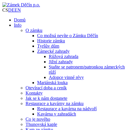
CS
DE
EN
Domů
Info
O zámku
Co možná nevíte o Zámku Děčín
Historie zámku
Tyršův dům
Zámecké zahrady
Růžová zahrada
Jižní zahrady
Staňte se patronem/patronkou zámeckých
růží
Adopce vinné révy
Mariánská louka
Otevírací doba a ceník
Kontakty
Jak se k nám dostanete
Restaurace a kavárny na zámku
Restaurace a kavárna na nádvoří
Kavárna v zahradách
Co je nového
Thunovská kaple
Kam ze zámku