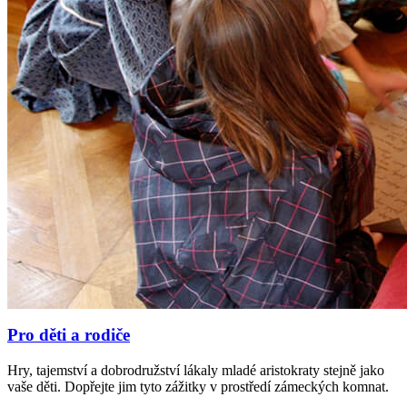
Pro děti a rodiče
Hry, tajemství a dobrodružství lákaly mladé aristokraty stejně jako
vaše děti. Dopřejte jim tyto zážitky v prostředí zámeckých komnat.