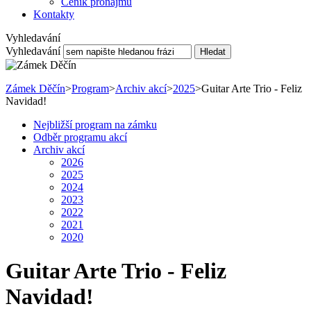
Ceník pronájmu
Kontakty
Vyhledavání
Vyhledavání
Hledat
Zámek Děčín
>
Program
>
Archiv akcí
>
2025
>
Guitar Arte Trio - Feliz
Navidad!
Nejbližší program na zámku
Odběr programu akcí
Archiv akcí
2026
2025
2024
2023
2022
2021
2020
Guitar Arte Trio - Feliz
Navidad!