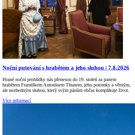
Noční putování s hrabětem a jeho sluhou | 7.8.2026
Hrané noční prohlídky nás přenesou do 19. století za panem
hrabětem Františkem Antonínem Thunem, jeho potomky a věrným,
ale nezbedným sluhou, který svým pánům občas komplikuje život.
Více informací