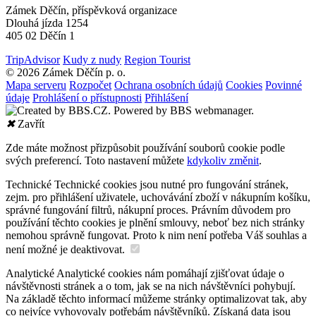
Zámek Děčín, příspěvková organizace
Dlouhá jízda 1254
405 02 Děčín 1
TripAdvisor
Kudy z nudy
Region Tourist
© 2026 Zámek Děčín p. o.
Mapa serveru
Rozpočet
Ochrana osobních údajů
Cookies
Povinné
údaje
Prohlášení o přístupnosti
Přihlášení
✖
Zavřít
Zde máte možnost přizpůsobit používání souborů cookie podle
svých preferencí. Toto nastavení můžete
kdykoliv změnit
.
Technické
Technické cookies jsou nutné pro fungování stránek,
zejm. pro přihlášení uživatele, uchovávání zboží v nákupním košíku,
správné fungování filtrů, nákupní proces. Právním důvodem pro
používání těchto cookies je plnění smlouvy, neboť bez nich stránky
nemohou správně fungovat. Proto k nim není potřeba Váš souhlas a
není možné je deaktivovat.
Analytické
Analytické cookies nám pomáhají zjišťovat údaje o
návštěvnosti stránek a o tom, jak se na nich návštěvníci pohybují.
Na základě těchto informací můžeme stránky optimalizovat tak, aby
co nejvíce vyhovovaly potřebám návštěvníků. Získaná data jsou