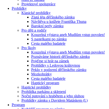
Projektové spolupráce
Prohlídky
Klasické prohlídky
Zlatá léta děčínského zámku
Návštěva u knížete Františka Thuna
Barokní perly zámku
Pro děti a rodiče
Kouzelná výstava aneb Mudlům vstup povolen!
S pastelkami po zámku
Cesta malého badatele
Pro školy
Kouzelná výstava aneb Mudlům vstup povolen!
Poznáváme historii děčínského zámku
Pojďme si hrát na zámek
Prohlídky s Ledovou královnou
Peklo v podzemí děčínského zámku
Mozkohrátky
Cesta malého badatele
Haptický program
Haptické prohlídky
Prohlídka parkánu a sklepení
Noční putování s hrabětem a jeho sluhou
Prohlídky zámku s Davidem Matáskem (I.)
Program