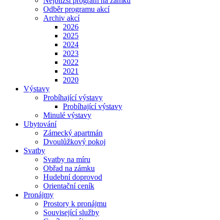
Nejbližší program na zámku
Odběr programu akcí
Archiv akcí
2026
2025
2024
2023
2022
2021
2020
Výstavy
Probíhající výstavy
Probíhající výstavy
Minulé výstavy
Ubytování
Zámecký apartmán
Dvoulůžkový pokoj
Svatby
Svatby na míru
Obřad na zámku
Hudební doprovod
Orientační ceník
Pronájmy
Prostory k pronájmu
Související služby