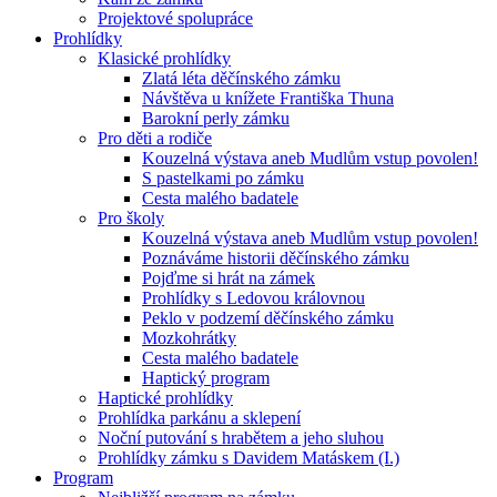
Projektové spolupráce
Prohlídky
Klasické prohlídky
Zlatá léta děčínského zámku
Návštěva u knížete Františka Thuna
Barokní perly zámku
Pro děti a rodiče
Kouzelná výstava aneb Mudlům vstup povolen!
S pastelkami po zámku
Cesta malého badatele
Pro školy
Kouzelná výstava aneb Mudlům vstup povolen!
Poznáváme historii děčínského zámku
Pojďme si hrát na zámek
Prohlídky s Ledovou královnou
Peklo v podzemí děčínského zámku
Mozkohrátky
Cesta malého badatele
Haptický program
Haptické prohlídky
Prohlídka parkánu a sklepení
Noční putování s hrabětem a jeho sluhou
Prohlídky zámku s Davidem Matáskem (I.)
Program