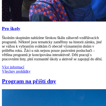
Pro školy
Školním skupinám nabízíme širokou škálu zábavně-vzdělávacích
programů. Některé jsou tematicky zaměřeny na historii zámku, jiné
se vážou k vybraným svátkům či obecně významným dnům v
průběhu roku. Žáci u nás nejsou pouze pasivními posluchači –
většina programů je koncipována interaktivně. Děti pracují s
pracovními listy, plní rozmanité úkoly a aktivně se zapojují do dění.
Více informací
Všechny prohlídky
Program na příští dny