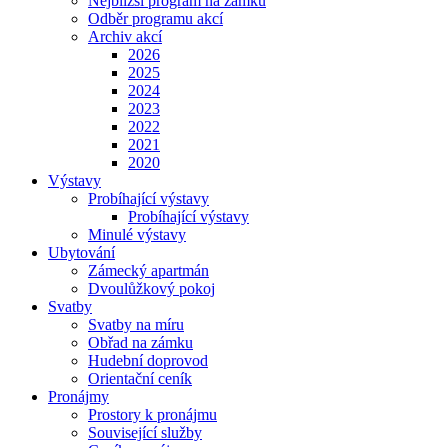
Nejbližší program na zámku
Odběr programu akcí
Archiv akcí
2026
2025
2024
2023
2022
2021
2020
Výstavy
Probíhající výstavy
Probíhající výstavy
Minulé výstavy
Ubytování
Zámecký apartmán
Dvoulůžkový pokoj
Svatby
Svatby na míru
Obřad na zámku
Hudební doprovod
Orientační ceník
Pronájmy
Prostory k pronájmu
Související služby