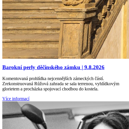
Barokní perly děčínského zámku | 9.8.2026
Komentovaná prohlídka nejcennějších zámeckých částí.
Zrekonstruovaná Růžová zahrada se sala terrenou, vyhlídkovým
glorietem a procházka spojovací chodbou do kostela.
Více informací