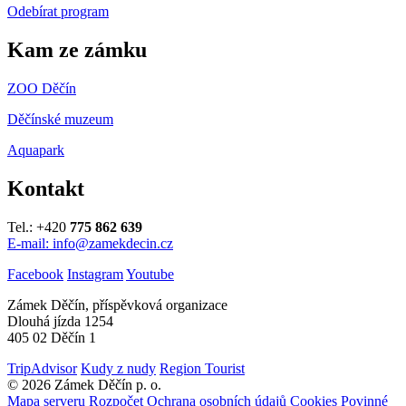
Odebírat program
Kam ze zámku
ZOO Děčín
Děčínské muzeum
Aquapark
Kontakt
Tel.: +420
775 862 639
E-mail: info@zamekdecin.cz
Facebook
Instagram
Youtube
Zámek Děčín, příspěvková organizace
Dlouhá jízda 1254
405 02 Děčín 1
TripAdvisor
Kudy z nudy
Region Tourist
© 2026 Zámek Děčín p. o.
Mapa serveru
Rozpočet
Ochrana osobních údajů
Cookies
Povinné