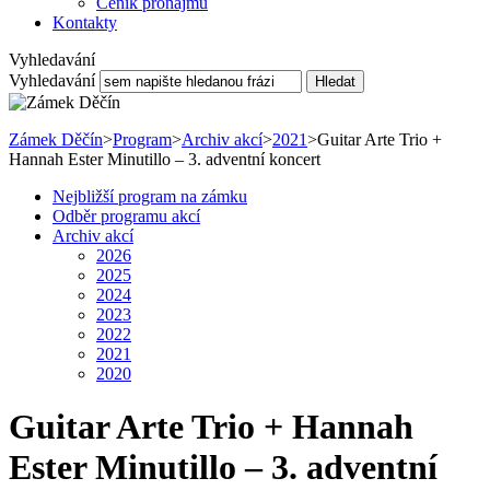
Ceník pronájmu
Kontakty
Vyhledavání
Vyhledavání
Hledat
Zámek Děčín
>
Program
>
Archiv akcí
>
2021
>
Guitar Arte Trio +
Hannah Ester Minutillo – 3. adventní koncert
Nejbližší program na zámku
Odběr programu akcí
Archiv akcí
2026
2025
2024
2023
2022
2021
2020
Guitar Arte Trio + Hannah
Ester Minutillo – 3. adventní