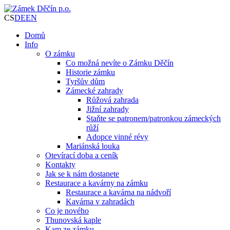
CS
DE
EN
Domů
Info
O zámku
Co možná nevíte o Zámku Děčín
Historie zámku
Tyršův dům
Zámecké zahrady
Růžová zahrada
Jižní zahrady
Staňte se patronem/patronkou zámeckých
růží
Adopce vinné révy
Mariánská louka
Otevírací doba a ceník
Kontakty
Jak se k nám dostanete
Restaurace a kavárny na zámku
Restaurace a kavárna na nádvoří
Kavárna v zahradách
Co je nového
Thunovská kaple
Kam ze zámku