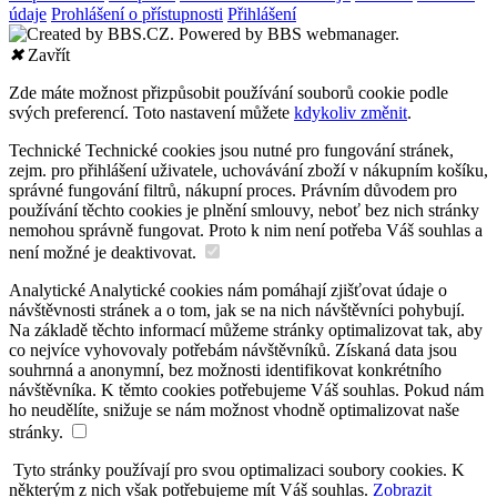
údaje
Prohlášení o přístupnosti
Přihlášení
✖
Zavřít
Zde máte možnost přizpůsobit používání souborů cookie podle
svých preferencí. Toto nastavení můžete
kdykoliv změnit
.
Technické
Technické cookies jsou nutné pro fungování stránek,
zejm. pro přihlášení uživatele, uchovávání zboží v nákupním košíku,
správné fungování filtrů, nákupní proces. Právním důvodem pro
používání těchto cookies je plnění smlouvy, neboť bez nich stránky
nemohou správně fungovat. Proto k nim není potřeba Váš souhlas a
není možné je deaktivovat.
Analytické
Analytické cookies nám pomáhají zjišťovat údaje o
návštěvnosti stránek a o tom, jak se na nich návštěvníci pohybují.
Na základě těchto informací můžeme stránky optimalizovat tak, aby
co nejvíce vyhovovaly potřebám návštěvníků. Získaná data jsou
souhrnná a anonymní, bez možnosti identifikovat konkrétního
návštěvníka. K těmto cookies potřebujeme Váš souhlas. Pokud nám
ho neudělíte, snižuje se nám možnost vhodně optimalizovat naše
stránky.
Tyto stránky používají pro svou optimalizaci soubory cookies. K
některým z nich však potřebujeme mít Váš souhlas.
Zobrazit