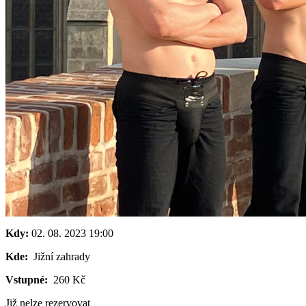
Kdy:
02. 08. 2023
19:00
Kde:
Jižní zahrady
Vstupné:
260 Kč
Již nelze rezervovat