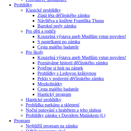
Prohlídky
Klasické prohlídky
Zlatá léta děčínského zámku
Návštěva u knížete Františka Thuna
Barokní perly zámku
Pro děti a rodiče
Kouzelná výstava aneb Mudlům vstup povolen!
S pastelkami po zámku
Cesta malého badatele
Pro školy
Kouzelná výstava aneb Mudlům vstup povolen!
Poznáváme historii děčínského zámku
Pojďme si hrát na zámek
Prohlídky s Ledovou královnou
Peklo v podzemí děčínského zámku
Mozkohrátky
Cesta malého badatele
Haptický program
Haptické prohlídky
Prohlídka parkánu a sklepení
Noční putování s hrabětem a jeho sluhou
Prohlídky zámku s Davidem Matáskem (I.)
Program
Nejbližší program na zámku