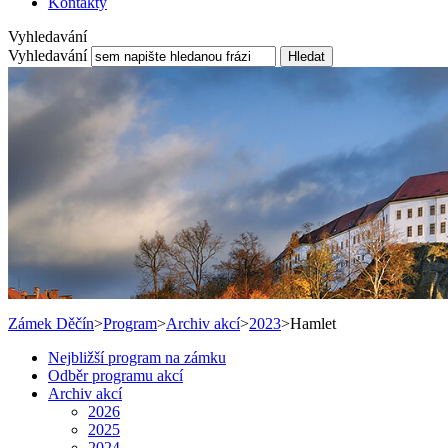
Kontakty
Vyhledavání
Vyhledavání
Hledat
Zámek Děčín
>
Program
>
Archiv akcí
>
2023
>
Hamlet
Nejbližší program na zámku
Odběr programu akcí
Archiv akcí
2026
2025
2024