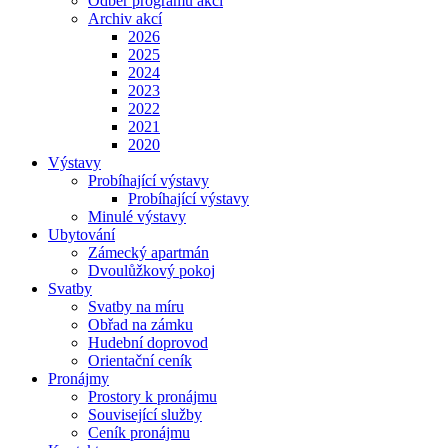
Odběr programu akcí
Archiv akcí
2026
2025
2024
2023
2022
2021
2020
Výstavy
Probíhající výstavy
Probíhající výstavy
Minulé výstavy
Ubytování
Zámecký apartmán
Dvoulůžkový pokoj
Svatby
Svatby na míru
Obřad na zámku
Hudební doprovod
Orientační ceník
Pronájmy
Prostory k pronájmu
Související služby
Ceník pronájmu