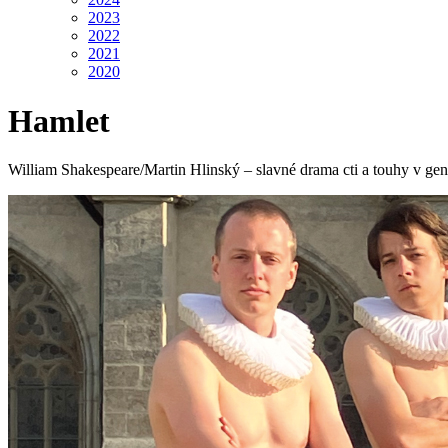
2023
2022
2021
2020
Hamlet
William Shakespeare/Martin Hlinský – slavné drama cti a touhy v gen