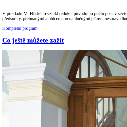
V překladu M. Hilského vznikl redukcí původního počtu postav sevřen
předsudky, přehnanými ambicemi, nenaplněnými plány i nespravedlno
Kompletní program
Co ještě můžete zažít