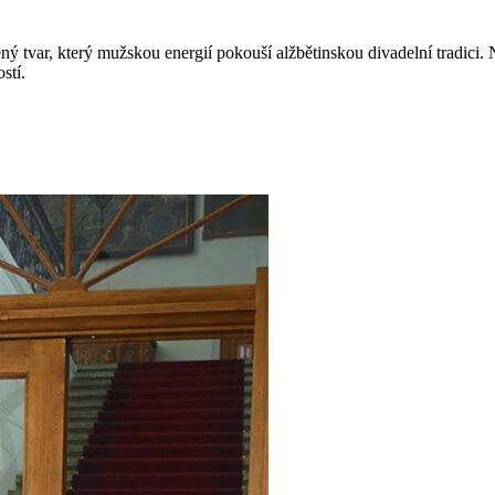
ý tvar, který mužskou energií pokouší alžbětinskou divadelní tradici.
stí.