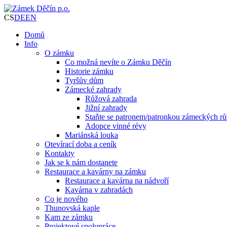
CS
DE
EN
Domů
Info
O zámku
Co možná nevíte o Zámku Děčín
Historie zámku
Tyršův dům
Zámecké zahrady
Růžová zahrada
Jižní zahrady
Staňte se patronem/patronkou zámeckých rů
Adopce vinné révy
Mariánská louka
Otevírací doba a ceník
Kontakty
Jak se k nám dostanete
Restaurace a kavárny na zámku
Restaurace a kavárna na nádvoří
Kavárna v zahradách
Co je nového
Thunovská kaple
Kam ze zámku
Projektové spolupráce