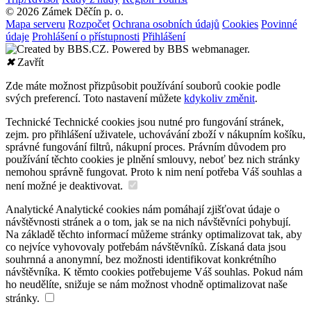
© 2026 Zámek Děčín p. o.
Mapa serveru
Rozpočet
Ochrana osobních údajů
Cookies
Povinné
údaje
Prohlášení o přístupnosti
Přihlášení
✖
Zavřít
Zde máte možnost přizpůsobit používání souborů cookie podle
svých preferencí. Toto nastavení můžete
kdykoliv změnit
.
Technické
Technické cookies jsou nutné pro fungování stránek,
zejm. pro přihlášení uživatele, uchovávání zboží v nákupním košíku,
správné fungování filtrů, nákupní proces. Právním důvodem pro
používání těchto cookies je plnění smlouvy, neboť bez nich stránky
nemohou správně fungovat. Proto k nim není potřeba Váš souhlas a
není možné je deaktivovat.
Analytické
Analytické cookies nám pomáhají zjišťovat údaje o
návštěvnosti stránek a o tom, jak se na nich návštěvníci pohybují.
Na základě těchto informací můžeme stránky optimalizovat tak, aby
co nejvíce vyhovovaly potřebám návštěvníků. Získaná data jsou
souhrnná a anonymní, bez možnosti identifikovat konkrétního
návštěvníka. K těmto cookies potřebujeme Váš souhlas. Pokud nám
ho neudělíte, snižuje se nám možnost vhodně optimalizovat naše
stránky.