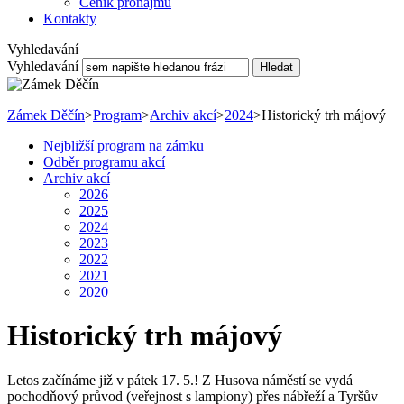
Ceník pronájmu
Kontakty
Vyhledavání
Vyhledavání
Hledat
Zámek Děčín
>
Program
>
Archiv akcí
>
2024
>
Historický trh májový
Nejbližší program na zámku
Odběr programu akcí
Archiv akcí
2026
2025
2024
2023
2022
2021
2020
Historický trh májový
Letos začínáme již v pátek 17. 5.! Z Husova náměstí se vydá
pochodňový průvod (veřejnost s lampiony) přes nábřeží a Tyršův