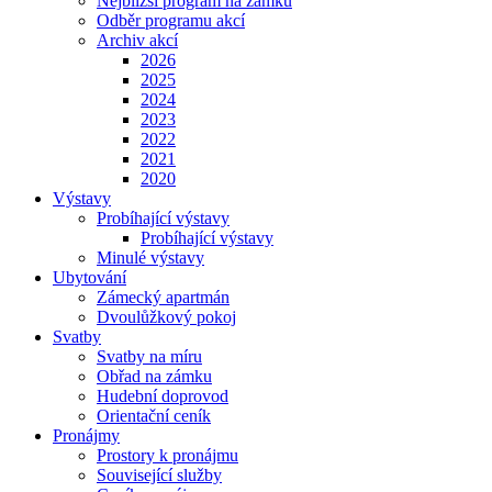
Nejbližší program na zámku
Odběr programu akcí
Archiv akcí
2026
2025
2024
2023
2022
2021
2020
Výstavy
Probíhající výstavy
Probíhající výstavy
Minulé výstavy
Ubytování
Zámecký apartmán
Dvoulůžkový pokoj
Svatby
Svatby na míru
Obřad na zámku
Hudební doprovod
Orientační ceník
Pronájmy
Prostory k pronájmu
Související služby