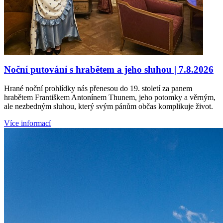
Noční putování s hrabětem a jeho sluhou | 7.8.2026
Hrané noční prohlídky nás přenesou do 19. století za panem
hrabětem Františkem Antonínem Thunem, jeho potomky a věrným,
ale nezbedným sluhou, který svým pánům občas komplikuje život.
Více informací