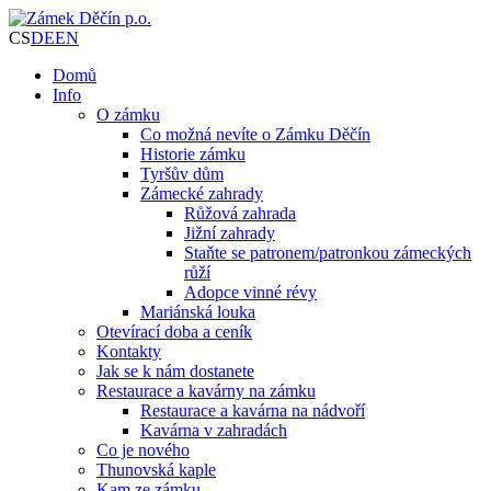
CS
DE
EN
Domů
Info
O zámku
Co možná nevíte o Zámku Děčín
Historie zámku
Tyršův dům
Zámecké zahrady
Růžová zahrada
Jižní zahrady
Staňte se patronem/patronkou zámeckých
růží
Adopce vinné révy
Mariánská louka
Otevírací doba a ceník
Kontakty
Jak se k nám dostanete
Restaurace a kavárny na zámku
Restaurace a kavárna na nádvoří
Kavárna v zahradách
Co je nového
Thunovská kaple
Kam ze zámku