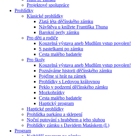
Projektové spolupráce
Prohlídky
Klasické prohlídky
Zlatá léta děčínského zámku
Návštěva u knížete Františka Thuna
Barokní perly zámku
Pro děti a rodiče
Kouzelná výstava aneb Mudlům vstup povolen!
S pastelkami po zámku
Cesta malého badatele
Pro školy
Kouzelná výstava aneb Mudlům vstup povolen!
Poznáváme historii děčínského zámku
Pojďme si hrát na zámek
Prohlídky s Ledovou královnou
Peklo v podzemí děčínského zámku
Mozkohrátky
Cesta malého badatele
Haptický program
Haptické prohlídky
Prohlídka parkánu a sklepení
Noční putování s hrabětem a jeho sluhou
Prohlídky zámku s Davidem Matáskem (I.)
Program