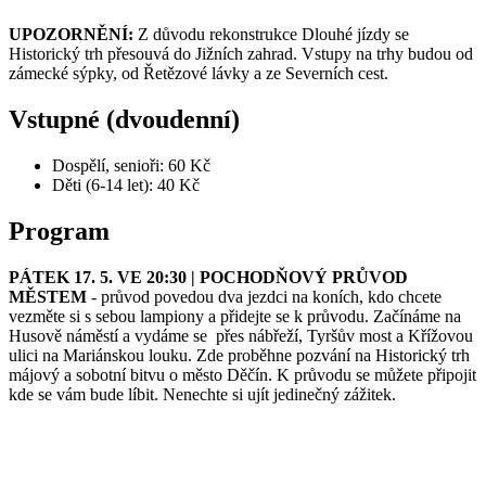
UPOZORNĚNÍ:
Z důvodu rekonstrukce Dlouhé jízdy se
Historický trh přesouvá do Jižních zahrad. Vstupy na trhy budou od
zámecké sýpky, od Řetězové lávky a ze Severních cest.
Vstupné (dvoudenní)
Dospělí, senioři: 60 Kč
Děti (6-14 let): 40 Kč
Program
PÁTEK 17. 5. VE 20:30 | POCHODŇOVÝ PRŮVOD
MĚSTEM
- průvod povedou dva jezdci na koních, kdo chcete
vezměte si s sebou lampiony a přidejte se k průvodu. Začínáme na
Husově náměstí a vydáme se přes nábřeží, Tyršův most a Křížovou
ulici na Mariánskou louku. Zde proběhne pozvání na Historický trh
májový a sobotní bitvu o město Děčín. K průvodu se můžete připojit
kde se vám bude líbit. Nenechte si ujít jedinečný zážitek.