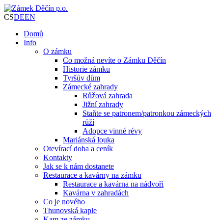
CS
DE
EN
Domů
Info
O zámku
Co možná nevíte o Zámku Děčín
Historie zámku
Tyršův dům
Zámecké zahrady
Růžová zahrada
Jižní zahrady
Staňte se patronem/patronkou zámeckých
růží
Adopce vinné révy
Mariánská louka
Otevírací doba a ceník
Kontakty
Jak se k nám dostanete
Restaurace a kavárny na zámku
Restaurace a kavárna na nádvoří
Kavárna v zahradách
Co je nového
Thunovská kaple
Kam ze zámku