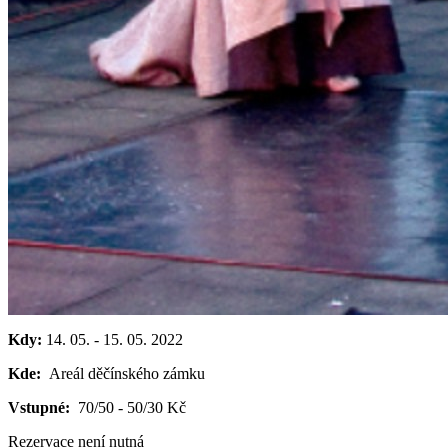
Kdy:
14. 05.
-
15. 05. 2022
Kde:
Areál děčínského zámku
Vstupné:
70/50 - 50/30 Kč
Rezervace není nutná