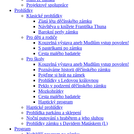
Projektové spolupráce
Prohlídky
Klasické prohlídky
Zlatá léta děčínského zámku
Návštěva u knížete Františka Thuna
Barokní perly zámku
Pro děti a rodiče
Kouzelná výstava aneb Mudlům vstup povolen!
S pastelkami po zámku
Cesta malého badatele
Pro školy
Kouzelná výstava aneb Mudlům vstup povolen!
Poznáváme historii děčínského zámku
Pojďme si hrát na zámek
Prohlídky s Ledovou královnou
Peklo v podzemí děčínského zámku
Mozkohrátky
Cesta malého badatele
Haptický program
Haptické prohlídky
Prohlídka parkánu a sklepení
Noční putování s hrabětem a jeho sluhou
Prohlídky zámku s Davidem Matáskem (I.)
Program