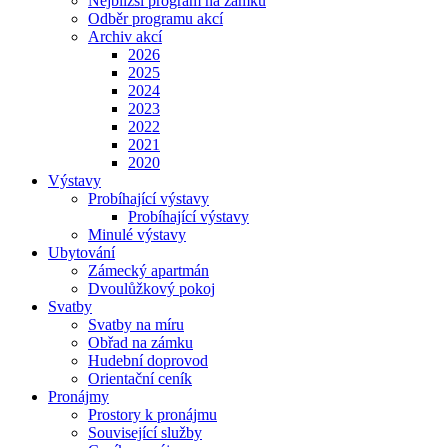
Nejbližší program na zámku
Odběr programu akcí
Archiv akcí
2026
2025
2024
2023
2022
2021
2020
Výstavy
Probíhající výstavy
Probíhající výstavy
Minulé výstavy
Ubytování
Zámecký apartmán
Dvoulůžkový pokoj
Svatby
Svatby na míru
Obřad na zámku
Hudební doprovod
Orientační ceník
Pronájmy
Prostory k pronájmu
Související služby