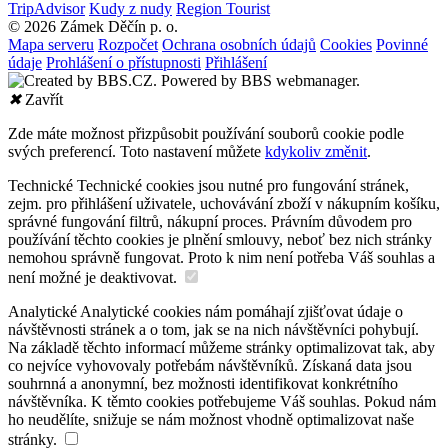
TripAdvisor
Kudy z nudy
Region Tourist
© 2026 Zámek Děčín p. o.
Mapa serveru
Rozpočet
Ochrana osobních údajů
Cookies
Povinné
údaje
Prohlášení o přístupnosti
Přihlášení
✖
Zavřít
Zde máte možnost přizpůsobit používání souborů cookie podle
svých preferencí. Toto nastavení můžete
kdykoliv změnit
.
Technické
Technické cookies jsou nutné pro fungování stránek,
zejm. pro přihlášení uživatele, uchovávání zboží v nákupním košíku,
správné fungování filtrů, nákupní proces. Právním důvodem pro
používání těchto cookies je plnění smlouvy, neboť bez nich stránky
nemohou správně fungovat. Proto k nim není potřeba Váš souhlas a
není možné je deaktivovat.
Analytické
Analytické cookies nám pomáhají zjišťovat údaje o
návštěvnosti stránek a o tom, jak se na nich návštěvníci pohybují.
Na základě těchto informací můžeme stránky optimalizovat tak, aby
co nejvíce vyhovovaly potřebám návštěvníků. Získaná data jsou
souhrnná a anonymní, bez možnosti identifikovat konkrétního
návštěvníka. K těmto cookies potřebujeme Váš souhlas. Pokud nám
ho neudělíte, snižuje se nám možnost vhodně optimalizovat naše
stránky.