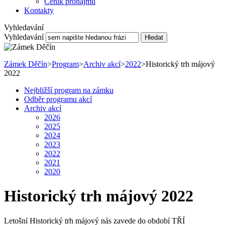
Ceník pronájmu
Kontakty
Vyhledavání
Vyhledavání
Hledat
Zámek Děčín
>
Program
>
Archiv akcí
>
2022
>
Historický trh májový
2022
Nejbližší program na zámku
Odběr programu akcí
Archiv akcí
2026
2025
2024
2023
2022
2021
2020
Historický trh májový 2022
Letošní Historický trh májový nás zavede do období TŘÍ