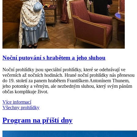
Noční putování s hrabětem a jeho sluhou
Noční prohlídky jsou speciální prohlídky, které se odehrávají ve
večerních až nočních hodinách. Hrané noční prohlídky nás přenesou
do 19. století za panem hrabětem Františkem Antonínem Thunem,
jeho potomky a věrným, ale nezbedným sluhou, který svým pánům
občas komplikuje život.
Více informací
Všechny prohlídky
Program na příští dny