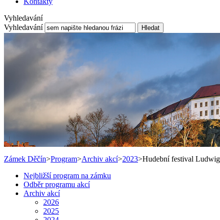
Kontakty
Vyhledavání
Vyhledavání
Hledat
Zámek Děčín
>
Program
>
Archiv akcí
>
2023
>
Hudební festival Ludwig
Nejbližší program na zámku
Odběr programu akcí
Archiv akcí
2026
2025
2024