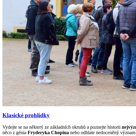
Klasické prohlídky
Vydejte se na některý ze základních okruhů a poznejte historii
nejvýz
něco z génia
Fryderyka Chopina
nebo odhlate nedoceněný význam c