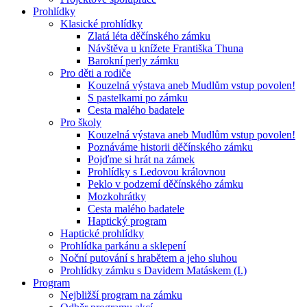
Prohlídky
Klasické prohlídky
Zlatá léta děčínského zámku
Návštěva u knížete Františka Thuna
Barokní perly zámku
Pro děti a rodiče
Kouzelná výstava aneb Mudlům vstup povolen!
S pastelkami po zámku
Cesta malého badatele
Pro školy
Kouzelná výstava aneb Mudlům vstup povolen!
Poznáváme historii děčínského zámku
Pojďme si hrát na zámek
Prohlídky s Ledovou královnou
Peklo v podzemí děčínského zámku
Mozkohrátky
Cesta malého badatele
Haptický program
Haptické prohlídky
Prohlídka parkánu a sklepení
Noční putování s hrabětem a jeho sluhou
Prohlídky zámku s Davidem Matáskem (I.)
Program
Nejbližší program na zámku