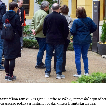
namnějšího zámku v regionu
. Staňte se svědky formování dějin běhe
ísařského politika a místního rodáka knížete
Františka Thuna
.