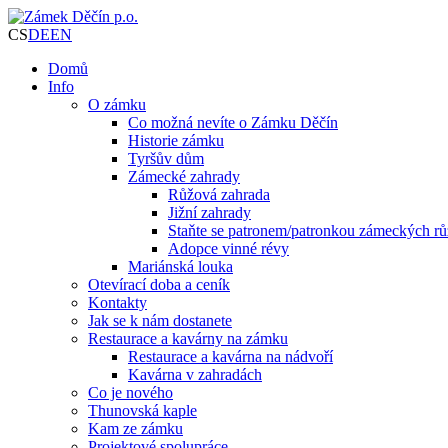
CS
DE
EN
Domů
Info
O zámku
Co možná nevíte o Zámku Děčín
Historie zámku
Tyršův dům
Zámecké zahrady
Růžová zahrada
Jižní zahrady
Staňte se patronem/patronkou zámeckých rů
Adopce vinné révy
Mariánská louka
Otevírací doba a ceník
Kontakty
Jak se k nám dostanete
Restaurace a kavárny na zámku
Restaurace a kavárna na nádvoří
Kavárna v zahradách
Co je nového
Thunovská kaple
Kam ze zámku
Projektové spolupráce