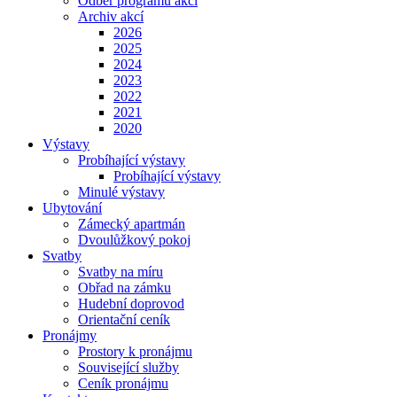
Odběr programu akcí
Archiv akcí
2026
2025
2024
2023
2022
2021
2020
Výstavy
Probíhající výstavy
Probíhající výstavy
Minulé výstavy
Ubytování
Zámecký apartmán
Dvoulůžkový pokoj
Svatby
Svatby na míru
Obřad na zámku
Hudební doprovod
Orientační ceník
Pronájmy
Prostory k pronájmu
Související služby
Ceník pronájmu