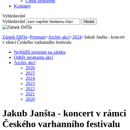
Ceník pronájmu
Kontakty
Vyhledavání
Vyhledavání
Hledat
Zámek Děčín
>
Program
>
Archiv akcí
>
2024
>
Jakub Janšta - koncert
v rámci Českého varhanního festivalu
Nejbližší program na zámku
Odběr programu akcí
Archiv akcí
2026
2025
2024
2023
2022
2021
2020
Jakub Janšta - koncert v rámci
Českého varhanního festivalu