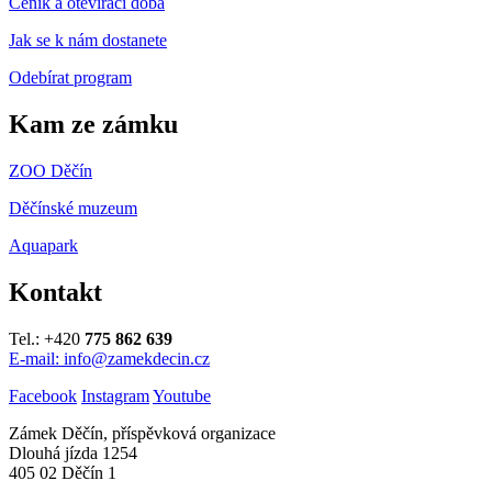
Ceník a otevírací doba
Jak se k nám dostanete
Odebírat program
Kam ze zámku
ZOO Děčín
Děčínské muzeum
Aquapark
Kontakt
Tel.: +420
775 862 639
E-mail: info@zamekdecin.cz
Facebook
Instagram
Youtube
Zámek Děčín, příspěvková organizace
Dlouhá jízda 1254
405 02 Děčín 1