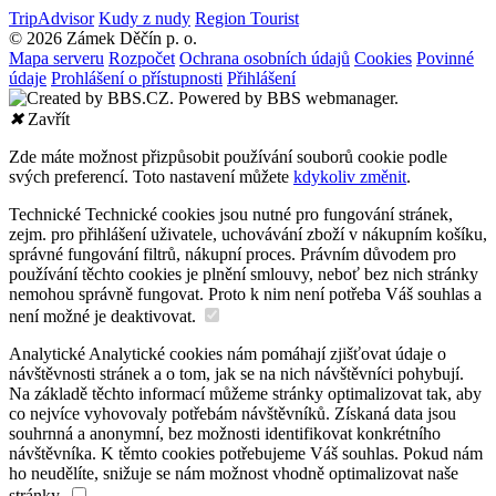
TripAdvisor
Kudy z nudy
Region Tourist
© 2026 Zámek Děčín p. o.
Mapa serveru
Rozpočet
Ochrana osobních údajů
Cookies
Povinné
údaje
Prohlášení o přístupnosti
Přihlášení
✖
Zavřít
Zde máte možnost přizpůsobit používání souborů cookie podle
svých preferencí. Toto nastavení můžete
kdykoliv změnit
.
Technické
Technické cookies jsou nutné pro fungování stránek,
zejm. pro přihlášení uživatele, uchovávání zboží v nákupním košíku,
správné fungování filtrů, nákupní proces. Právním důvodem pro
používání těchto cookies je plnění smlouvy, neboť bez nich stránky
nemohou správně fungovat. Proto k nim není potřeba Váš souhlas a
není možné je deaktivovat.
Analytické
Analytické cookies nám pomáhají zjišťovat údaje o
návštěvnosti stránek a o tom, jak se na nich návštěvníci pohybují.
Na základě těchto informací můžeme stránky optimalizovat tak, aby
co nejvíce vyhovovaly potřebám návštěvníků. Získaná data jsou
souhrnná a anonymní, bez možnosti identifikovat konkrétního
návštěvníka. K těmto cookies potřebujeme Váš souhlas. Pokud nám
ho neudělíte, snižuje se nám možnost vhodně optimalizovat naše
stránky.