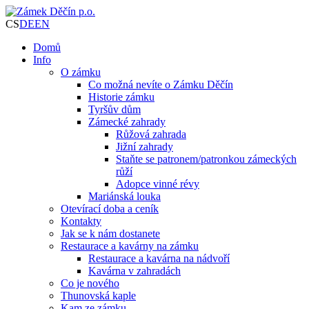
CS
DE
EN
Domů
Info
O zámku
Co možná nevíte o Zámku Děčín
Historie zámku
Tyršův dům
Zámecké zahrady
Růžová zahrada
Jižní zahrady
Staňte se patronem/patronkou zámeckých
růží
Adopce vinné révy
Mariánská louka
Otevírací doba a ceník
Kontakty
Jak se k nám dostanete
Restaurace a kavárny na zámku
Restaurace a kavárna na nádvoří
Kavárna v zahradách
Co je nového
Thunovská kaple
Kam ze zámku