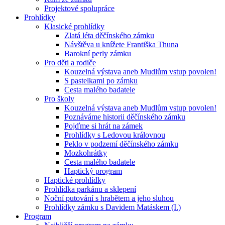
Projektové spolupráce
Prohlídky
Klasické prohlídky
Zlatá léta děčínského zámku
Návštěva u knížete Františka Thuna
Barokní perly zámku
Pro děti a rodiče
Kouzelná výstava aneb Mudlům vstup povolen!
S pastelkami po zámku
Cesta malého badatele
Pro školy
Kouzelná výstava aneb Mudlům vstup povolen!
Poznáváme historii děčínského zámku
Pojďme si hrát na zámek
Prohlídky s Ledovou královnou
Peklo v podzemí děčínského zámku
Mozkohrátky
Cesta malého badatele
Haptický program
Haptické prohlídky
Prohlídka parkánu a sklepení
Noční putování s hrabětem a jeho sluhou
Prohlídky zámku s Davidem Matáskem (I.)
Program