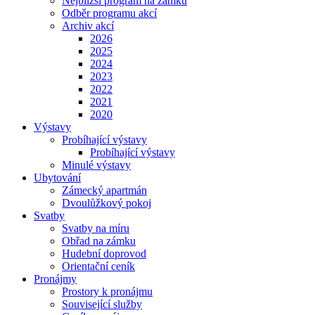
Nejbližší program na zámku
Odběr programu akcí
Archiv akcí
2026
2025
2024
2023
2022
2021
2020
Výstavy
Probíhající výstavy
Probíhající výstavy
Minulé výstavy
Ubytování
Zámecký apartmán
Dvoulůžkový pokoj
Svatby
Svatby na míru
Obřad na zámku
Hudební doprovod
Orientační ceník
Pronájmy
Prostory k pronájmu
Související služby