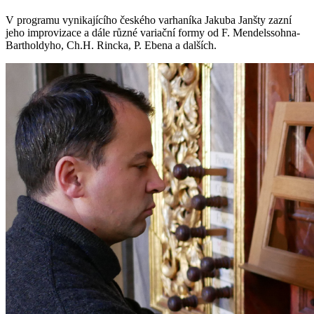
V programu vynikajícího českého varhaníka Jakuba Janšty zazní
jeho improvizace a dále různé variační formy od F. Mendelssohna-
Bartholdyho, Ch.H. Rincka, P. Ebena a dalších.