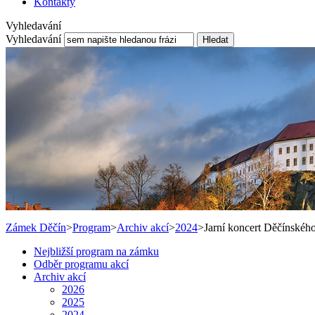
Kontakty
Vyhledavání
Vyhledavání
Hledat
Zámek Děčín
>
Program
>
Archiv akcí
>
2024
>
Jarní koncert Děčínskéh
Nejbližší program na zámku
Odběr programu akcí
Archiv akcí
2026
2025
2024