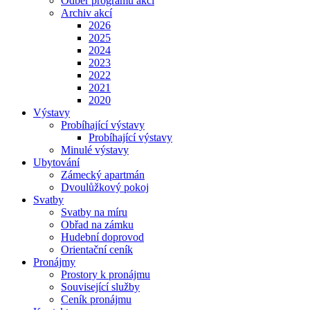
Odběr programu akcí
Archiv akcí
2026
2025
2024
2023
2022
2021
2020
Výstavy
Probíhající výstavy
Probíhající výstavy
Minulé výstavy
Ubytování
Zámecký apartmán
Dvoulůžkový pokoj
Svatby
Svatby na míru
Obřad na zámku
Hudební doprovod
Orientační ceník
Pronájmy
Prostory k pronájmu
Související služby
Ceník pronájmu