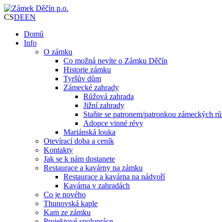
CS
DE
EN
Domů
Info
O zámku
Co možná nevíte o Zámku Děčín
Historie zámku
Tyršův dům
Zámecké zahrady
Růžová zahrada
Jižní zahrady
Staňte se patronem/patronkou zámeckých rů
Adopce vinné révy
Mariánská louka
Otevírací doba a ceník
Kontakty
Jak se k nám dostanete
Restaurace a kavárny na zámku
Restaurace a kavárna na nádvoří
Kavárna v zahradách
Co je nového
Thunovská kaple
Kam ze zámku
Projektové spolupráce