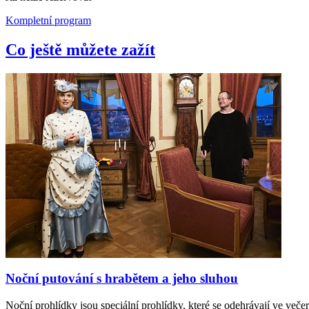
Kompletní program
Co ještě můžete zažít
Noční putování s hrabětem a jeho sluhou
Noční prohlídky jsou speciální prohlídky, které se odehrávají ve ve