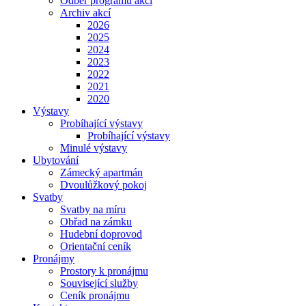
Odběr programu akcí
Archiv akcí
2026
2025
2024
2023
2022
2021
2020
Výstavy
Probíhající výstavy
Probíhající výstavy
Minulé výstavy
Ubytování
Zámecký apartmán
Dvoulůžkový pokoj
Svatby
Svatby na míru
Obřad na zámku
Hudební doprovod
Orientační ceník
Pronájmy
Prostory k pronájmu
Související služby
Ceník pronájmu