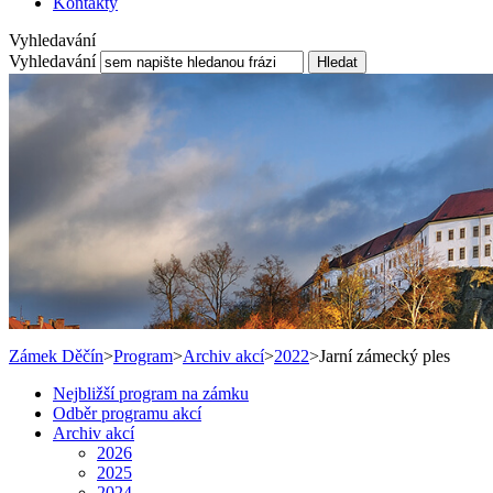
Kontakty
Vyhledavání
Vyhledavání
Hledat
Zámek Děčín
>
Program
>
Archiv akcí
>
2022
>
Jarní zámecký ples
Nejbližší program na zámku
Odběr programu akcí
Archiv akcí
2026
2025
2024