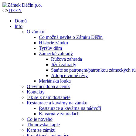
CS
DE
EN
Domů
Info
O zámku
Co možná nevíte o Zámku Děčín
Historie zámku
Tyršův dům
Zámecké zahrady
Růžová zahrada
Jižní zahrady
Staňte se patronem/patronkou zámeckých rů
Adopce vinné révy
Mariánská louka
Otevírací doba a ceník
Kontakty
Jak se k nám dostanete
Restaurace a kavárny na zámku
Restaurace a kavárna na nádvoří
Kavárna v zahradách
Co je nového
Thunovská kaple
Kam ze zámku
Projektové spolupráce