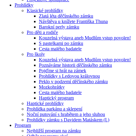
Prohlídky
Klasické prohlídky
Zlatá léta děčínského zámku
Návštěva u knížete Františka Thuna
Barokní perly zámku
Pro děti a rodiče
Kouzelná výstava aneb Mudlům vstup povolen!
S pastelkami po zámku
Cesta malého badatele
Pro školy
Kouzelná výstava aneb Mudlům vstup povolen!
Poznáváme historii děčínského zámku
Pojďme si hrát na zámek
Prohlídky s Ledovou královnou
Peklo v podzemí děčínského zámku
Mozkohrátky
Cesta malého badatele
Haptický program
Haptické prohlídky
Prohlídka parkánu a sklepení
Noční putování s hrabětem a jeho sluhou
Prohlídky zámku s Davidem Matáskem (I.)
Program
Nejbližší program na zámku