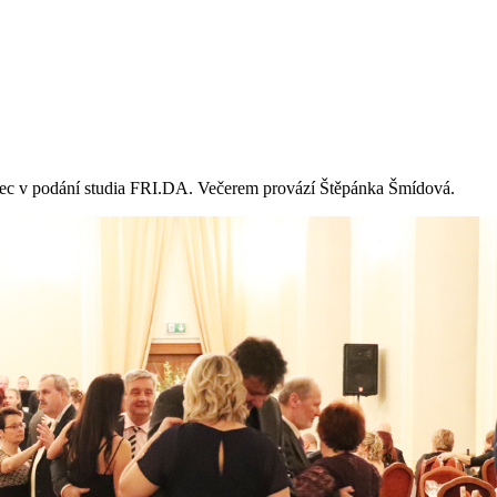
tanec v podání studia FRI.DA. Večerem provází Štěpánka Šmídová.