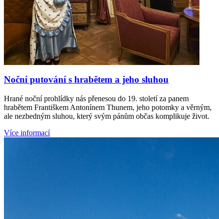
Noční putování s hrabětem a jeho sluhou
Hrané noční prohlídky nás přenesou do 19. století za panem
hrabětem Františkem Antonínem Thunem, jeho potomky a věrným,
ale nezbedným sluhou, který svým pánům občas komplikuje život.
Více informací