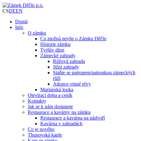
CS
DE
EN
Domů
Info
O zámku
Co možná nevíte o Zámku Děčín
Historie zámku
Tyršův dům
Zámecké zahrady
Růžová zahrada
Jižní zahrady
Staňte se patronem/patronkou zámeckých
růží
Adopce vinné révy
Mariánská louka
Otevírací doba a ceník
Kontakty
Jak se k nám dostanete
Restaurace a kavárny na zámku
Restaurace a kavárna na nádvoří
Kavárna v zahradách
Co je nového
Thunovská kaple
Kam ze zámku