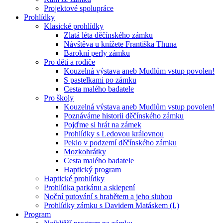
Projektové spolupráce
Prohlídky
Klasické prohlídky
Zlatá léta děčínského zámku
Návštěva u knížete Františka Thuna
Barokní perly zámku
Pro děti a rodiče
Kouzelná výstava aneb Mudlům vstup povolen!
S pastelkami po zámku
Cesta malého badatele
Pro školy
Kouzelná výstava aneb Mudlům vstup povolen!
Poznáváme historii děčínského zámku
Pojďme si hrát na zámek
Prohlídky s Ledovou královnou
Peklo v podzemí děčínského zámku
Mozkohrátky
Cesta malého badatele
Haptický program
Haptické prohlídky
Prohlídka parkánu a sklepení
Noční putování s hrabětem a jeho sluhou
Prohlídky zámku s Davidem Matáskem (I.)
Program