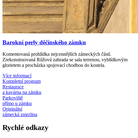
Barokní perly děčínského zámku
Komentovaná prohlídka nejcennějších zámeckých částí.
Zrekonstruovaná Růžová zahrada se sala terrenou, vyhlídkovým
glorietem a procházka spojovací chodbou do kostela.
Více informací
Kompletní program
Restaurace
a kavárna na zámku
Parkoviště
přímo u zámku
Originální
zámecká zmrzlina
Rychlé odkazy