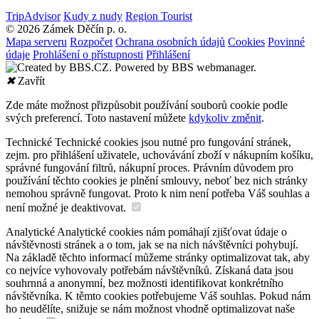
TripAdvisor
Kudy z nudy
Region Tourist
© 2026 Zámek Děčín p. o.
Mapa serveru
Rozpočet
Ochrana osobních údajů
Cookies
Povinné
údaje
Prohlášení o přístupnosti
Přihlášení
✖
Zavřít
Zde máte možnost přizpůsobit používání souborů cookie podle
svých preferencí. Toto nastavení můžete
kdykoliv změnit
.
Technické
Technické cookies jsou nutné pro fungování stránek,
zejm. pro přihlášení uživatele, uchovávání zboží v nákupním košíku,
správné fungování filtrů, nákupní proces. Právním důvodem pro
používání těchto cookies je plnění smlouvy, neboť bez nich stránky
nemohou správně fungovat. Proto k nim není potřeba Váš souhlas a
není možné je deaktivovat.
Analytické
Analytické cookies nám pomáhají zjišťovat údaje o
návštěvnosti stránek a o tom, jak se na nich návštěvníci pohybují.
Na základě těchto informací můžeme stránky optimalizovat tak, aby
co nejvíce vyhovovaly potřebám návštěvníků. Získaná data jsou
souhrnná a anonymní, bez možnosti identifikovat konkrétního
návštěvníka. K těmto cookies potřebujeme Váš souhlas. Pokud nám
ho neudělíte, snižuje se nám možnost vhodně optimalizovat naše