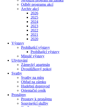
Nejbližší program na zámku
Odběr programu akcí
Archiv akcí
2026
2025
2024
2023
2022
2021
2020
Výstavy
Probíhající výstavy
Probíhající výstavy
Minulé výstavy
Ubytování
Zámecký apartmán
Dvoulůžkový pokoj
Svatby
Svatby na míru
Obřad na zámku
Hudební doprovod
Orientační ceník
Pronájmy
Prostory k pronájmu
Související služby