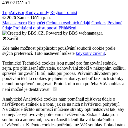
405 02 Děčín 1
TripAdvisor
Kudy z nudy
Region Tourist
© 2026 Zámek Děčín p. o.
Mapa serveru
Rozpočet
Ochrana osobních údajů
Cookies
Povinné
údaje
Prohlášení o přístupnosti
Přihlášení
✖
Zavřít
Zde máte možnost přizpůsobit používání souborů cookie podle
svých preferencí. Toto nastavení můžete
kdykoliv změnit
.
Technické
Technické cookies jsou nutné pro fungování stránek,
zejm. pro přihlášení uživatele, uchovávání zboží v nákupním košíku,
správné fungování filtrů, nákupní proces. Právním důvodem pro
používání těchto cookies je plnění smlouvy, neboť bez nich stránky
nemohou správně fungovat. Proto k nim není potřeba Váš souhlas a
není možné je deaktivovat.
Analytické
Analytické cookies nám pomáhají zjišťovat údaje o
návštěvnosti stránek a o tom, jak se na nich návštěvníci pohybují.
Na základě těchto informací můžeme stránky optimalizovat tak, aby
co nejvíce vyhovovaly potřebám návštěvníků. Získaná data jsou
souhrnná a anonymní, bez možnosti identifikovat konkrétního
návštěvníka. K těmto cookies potřebujeme Váš souhlas. Pokud nám