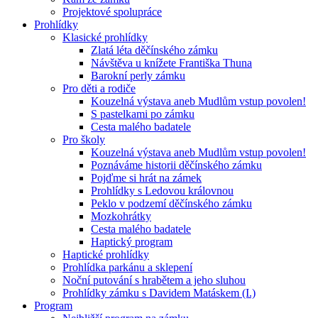
Projektové spolupráce
Prohlídky
Klasické prohlídky
Zlatá léta děčínského zámku
Návštěva u knížete Františka Thuna
Barokní perly zámku
Pro děti a rodiče
Kouzelná výstava aneb Mudlům vstup povolen!
S pastelkami po zámku
Cesta malého badatele
Pro školy
Kouzelná výstava aneb Mudlům vstup povolen!
Poznáváme historii děčínského zámku
Pojďme si hrát na zámek
Prohlídky s Ledovou královnou
Peklo v podzemí děčínského zámku
Mozkohrátky
Cesta malého badatele
Haptický program
Haptické prohlídky
Prohlídka parkánu a sklepení
Noční putování s hrabětem a jeho sluhou
Prohlídky zámku s Davidem Matáskem (I.)
Program