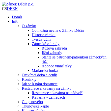
CS
DE
EN
Domů
Info
O zámku
Co možná nevíte o Zámku Děčín
Historie zámku
Tyršův dům
Zámecké zahrady
Růžová zahrada
Jižní zahrady
Staňte se patronem/patronkou zámeckých
růží
Adopce vinné révy
Mariánská louka
Otevírací doba a ceník
Kontakty
Jak se k nám dostanete
Restaurace a kavárny na zámku
Restaurace a kavárna na nádvoří
Kavárna v zahradách
Co je nového
Thunovská kaple
Kam ze zámku