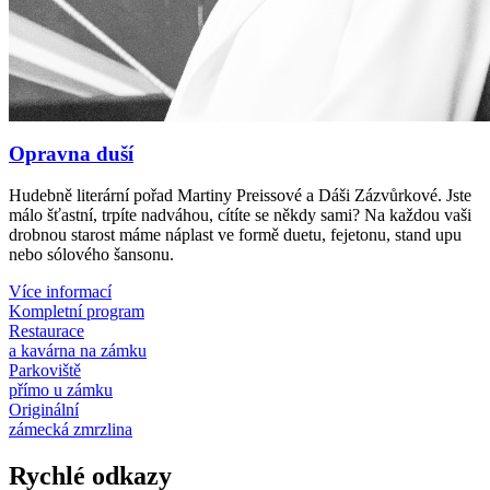
Opravna duší
Hudebně literární pořad Martiny Preissové a Dáši Zázvůrkové. Jste
málo šťastní, trpíte nadváhou, cítíte se někdy sami? Na každou vaši
drobnou starost máme náplast ve formě duetu, fejetonu, stand upu
nebo sólového šansonu.
Více informací
Kompletní program
Restaurace
a kavárna na zámku
Parkoviště
přímo u zámku
Originální
zámecká zmrzlina
Rychlé odkazy