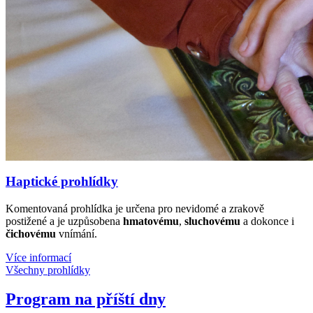
Haptické prohlídky
Komentovaná prohlídka je určena pro nevidomé a zrakově
postižené a je uzpůsobena
hmatovému
,
sluchovému
a dokonce i
čichovému
vnímání.
Více informací
Všechny prohlídky
Program na příští dny