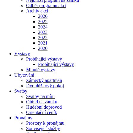
Nejbližší program na zámku
Odběr programu akcí
Archiv akcí
2026
2025
2024
2023
2022
2021
2020
Výstavy
Probíhající výstavy
Probíhající výstavy
Minulé výstavy
Ubytování
Zámecký apartmán
Dvoulůžkový pokoj
Svatby
Svatby na míru
Obřad na zámku
Hudební doprovod
Orientační ceník
Pronájmy
Prostory k pronájmu
Související služby