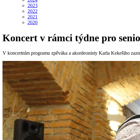
2023
2022
2021
2020
Koncert v rámci týdne pro senio
V koncertním programu zpěváka a akordeonisty Karla Kekešiho zazní n