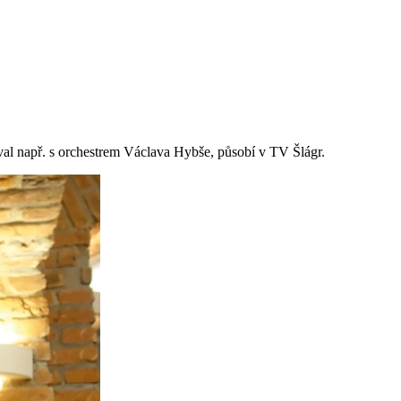
val např. s orchestrem Václava Hybše, působí v TV Šlágr.