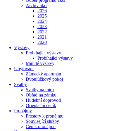
Odběr programu akcí
Archiv akcí
2026
2025
2024
2023
2022
2021
2020
Výstavy
Probíhající výstavy
Probíhající výstavy
Minulé výstavy
Ubytování
Zámecký apartmán
Dvoulůžkový pokoj
Svatby
Svatby na míru
Obřad na zámku
Hudební doprovod
Orientační ceník
Pronájmy
Prostory k pronájmu
Související služby
Ceník pronájmu