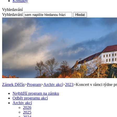
Kontakty
Vyhledavání
Vyhledavání
Hledat
Zámek Děčín
>
Program
>
Archiv akcí
>
2023
>
Koncert v rámci týdne pr
Nejbližší program na zámku
Odběr programu akcí
Archiv akcí
2026
2025
2024