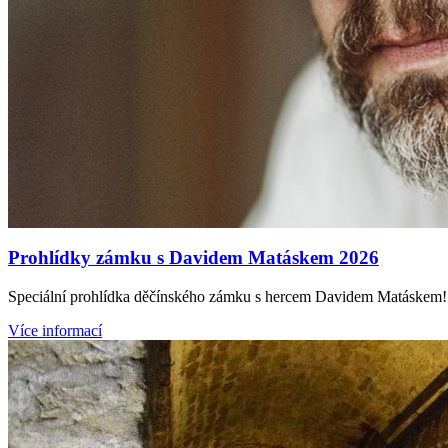
Prohlídky zámku s Davidem Matáskem 2026
Speciální prohlídka děčínského zámku s hercem Davidem Matáskem! Ne
Více informací