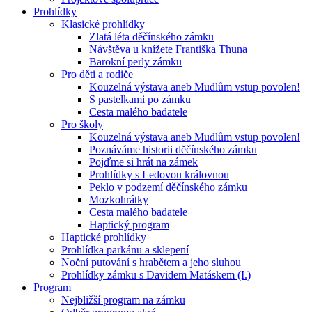
Prohlídky
Klasické prohlídky
Zlatá léta děčínského zámku
Návštěva u knížete Františka Thuna
Barokní perly zámku
Pro děti a rodiče
Kouzelná výstava aneb Mudlům vstup povolen!
S pastelkami po zámku
Cesta malého badatele
Pro školy
Kouzelná výstava aneb Mudlům vstup povolen!
Poznáváme historii děčínského zámku
Pojďme si hrát na zámek
Prohlídky s Ledovou královnou
Peklo v podzemí děčínského zámku
Mozkohrátky
Cesta malého badatele
Haptický program
Haptické prohlídky
Prohlídka parkánu a sklepení
Noční putování s hrabětem a jeho sluhou
Prohlídky zámku s Davidem Matáskem (I.)
Program
Nejbližší program na zámku