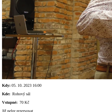
Kdy:
05. 10. 2023
16:00
Kde:
Rohový sál
Vstupné:
70 Kč
Již nelze rezervovat