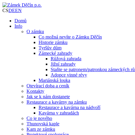
CS
DE
EN
Domů
Info
O zámku
Co možná nevíte o Zámku Děčín
Historie zámku
Tyršův dům
Zámecké zahrady
Růžová zahrada
Jižní zahrady
Staňte se patronem/patronkou zámeckých rů
Adopce vinné révy
Mariánská louka
Otevírací doba a ceník
Kontakty
Jak se k nám dostanete
Restaurace a kavárny na zámku
Restaurace a kavárna na nádvoří
Kavárna v zahradách
Co je nového
Thunovská kaple
Kam ze zámku
Projektové spolupráce