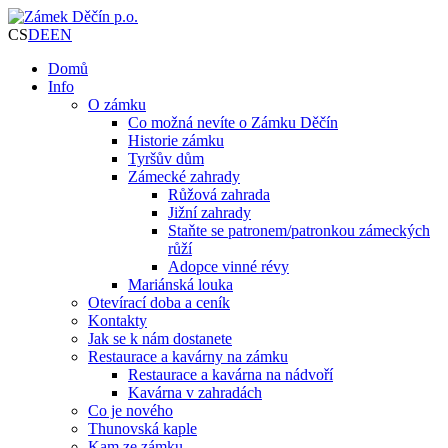
CS
DE
EN
Domů
Info
O zámku
Co možná nevíte o Zámku Děčín
Historie zámku
Tyršův dům
Zámecké zahrady
Růžová zahrada
Jižní zahrady
Staňte se patronem/patronkou zámeckých
růží
Adopce vinné révy
Mariánská louka
Otevírací doba a ceník
Kontakty
Jak se k nám dostanete
Restaurace a kavárny na zámku
Restaurace a kavárna na nádvoří
Kavárna v zahradách
Co je nového
Thunovská kaple
Kam ze zámku