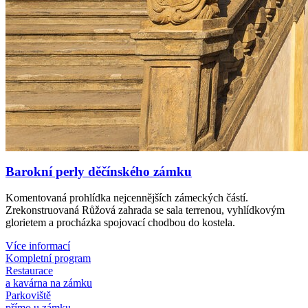
Barokní perly děčínského zámku
Komentovaná prohlídka nejcennějších zámeckých částí.
Zrekonstruovaná Růžová zahrada se sala terrenou, vyhlídkovým
glorietem a procházka spojovací chodbou do kostela.
Více informací
Kompletní program
Restaurace
a kavárna na zámku
Parkoviště
přímo u zámku