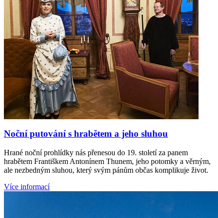
Noční putování s hrabětem a jeho sluhou
Hrané noční prohlídky nás přenesou do 19. století za panem
hrabětem Františkem Antonínem Thunem, jeho potomky a věrným,
ale nezbedným sluhou, který svým pánům občas komplikuje život.
Více informací