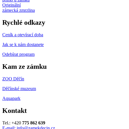
Originální
zámecká zmrzlina
Rychlé odkazy
Ceník a otevírací doba
Jak se k nám dostanete
Odebírat program
Kam ze zámku
ZOO Děčín
Děčínské muzeum
Aquapark
Kontakt
Tel.: +420
775 862 639
E-mail: info@zamekdecin.cz