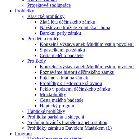
Projektové spolupráce
Prohlídky
Klasické prohlídky
Zlatá léta děčínského zámku
Návštěva u knížete Františka Thuna
Barokní perly zámku
Pro děti a rodiče
Kouzelná výstava aneb Mudlům vstup povolen!
S pastelkami po zámku
Cesta malého badatele
Pro školy
Kouzelná výstava aneb Mudlům vstup povolen!
Poznáváme historii děčínského zámku
Pojďme si hrát na zámek
Prohlídky s Ledovou královnou
Peklo v podzemí děčínského zámku
Mozkohrátky
Cesta malého badatele
Haptický program
Haptické prohlídky
Prohlídka parkánu a sklepení
Noční putování s hrabětem a jeho sluhou
Prohlídky zámku s Davidem Matáskem (I.)
Program