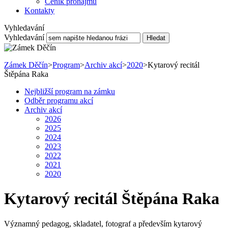
Ceník pronájmu
Kontakty
Vyhledavání
Vyhledavání
Hledat
Zámek Děčín
>
Program
>
Archiv akcí
>
2020
>
Kytarový recitál
Štěpána Raka
Nejbližší program na zámku
Odběr programu akcí
Archiv akcí
2026
2025
2024
2023
2022
2021
2020
Kytarový recitál Štěpána Raka
Významný pedagog, skladatel, fotograf a především kytarový