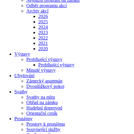
Nejbližší program na zámku
Odběr programu akcí
Archiv akcí
2026
2025
2024
2023
2022
2021
2020
Výstavy
Probíhající výstavy
Probíhající výstavy
Minulé výstavy
Ubytování
Zámecký apartmán
Dvoulůžkový pokoj
Svatby
Svatby na míru
Obřad na zámku
Hudební doprovod
Orientační ceník
Pronájmy
Prostory k pronájmu
Související služby