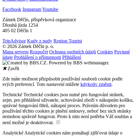
Facebook
Instagram
Youtube
Zámek Děčín, příspěvková organizace
Dlouhá jízda 1254
405 02 Děčín 1
TripAdvisor
Kudy z nudy
Region Tourist
© 2026 Zámek Děčín p. o.
Mapa serveru
Rozpočet
Ochrana osobních údajů
Cookies
Povinné
údaje
Prohlášení o přístupnosti
Přihlášení
✖
Zavřít
Zde máte možnost přizpůsobit používání souborů cookie podle
svých preferencí. Toto nastavení můžete
kdykoliv změnit
.
Technické
Technické cookies jsou nutné pro fungování stránek,
zejm. pro přihlášení uživatele, uchovávání zboží v nákupním košíku,
správné fungování filtrů, nákupní proces. Právním důvodem pro
používání těchto cookies je plnění smlouvy, neboť bez nich stránky
nemohou správně fungovat. Proto k nim není potřeba Váš souhlas a
není možné je deaktivovat.
Analytické
Analytické cookies nám pomáhají zjišťovat údaje o