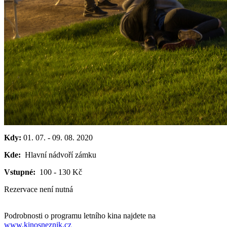
Kdy:
01. 07.
-
09. 08. 2020
Kde:
Hlavní nádvoří zámku
Vstupné:
100 - 130 Kč
Rezervace není nutná
Podrobnosti o programu letního kina najdete na
www.kinosneznik.cz