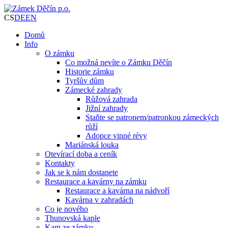
CS
DE
EN
Domů
Info
O zámku
Co možná nevíte o Zámku Děčín
Historie zámku
Tyršův dům
Zámecké zahrady
Růžová zahrada
Jižní zahrady
Staňte se patronem/patronkou zámeckých
růží
Adopce vinné révy
Mariánská louka
Otevírací doba a ceník
Kontakty
Jak se k nám dostanete
Restaurace a kavárny na zámku
Restaurace a kavárna na nádvoří
Kavárna v zahradách
Co je nového
Thunovská kaple
Kam ze zámku