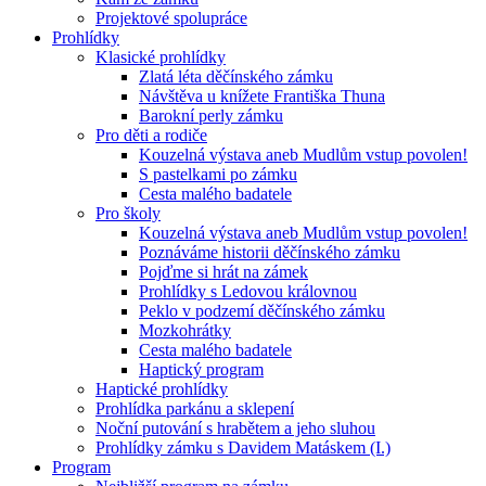
Projektové spolupráce
Prohlídky
Klasické prohlídky
Zlatá léta děčínského zámku
Návštěva u knížete Františka Thuna
Barokní perly zámku
Pro děti a rodiče
Kouzelná výstava aneb Mudlům vstup povolen!
S pastelkami po zámku
Cesta malého badatele
Pro školy
Kouzelná výstava aneb Mudlům vstup povolen!
Poznáváme historii děčínského zámku
Pojďme si hrát na zámek
Prohlídky s Ledovou královnou
Peklo v podzemí děčínského zámku
Mozkohrátky
Cesta malého badatele
Haptický program
Haptické prohlídky
Prohlídka parkánu a sklepení
Noční putování s hrabětem a jeho sluhou
Prohlídky zámku s Davidem Matáskem (I.)
Program