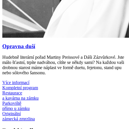
Opravna duší
Hudebně literární pořad Martiny Preissové a Dáši Zázvůrkové. Jste
málo šťastní, trpíte nadváhou, cítíte se někdy sami? Na každou vaši
drobnou starost máme náplast ve formě duetu, fejetonu, stand upu
nebo sólového šansonu.
Více informací
Kompletní program
Restaurace
a kavárna na zámku
Parkoviště
přímo u zámku
Originální
zámecká zmrzlina