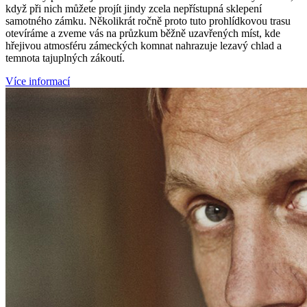
když při nich můžete projít jindy zcela nepřístupná sklepení
samotného zámku. Několikrát ročně proto tuto prohlídkovou trasu
otevíráme a zveme vás na průzkum běžně uzavřených míst, kde
hřejivou atmosféru zámeckých komnat nahrazuje lezavý chlad a
temnota tajuplných zákoutí.
Více informací