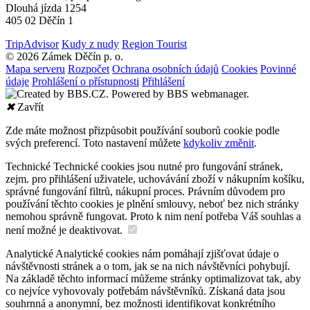
Dlouhá jízda 1254
405 02 Děčín 1
TripAdvisor
Kudy z nudy
Region Tourist
© 2026 Zámek Děčín p. o.
Mapa serveru
Rozpočet
Ochrana osobních údajů
Cookies
Povinné
údaje
Prohlášení o přístupnosti
Přihlášení
✖
Zavřít
Zde máte možnost přizpůsobit používání souborů cookie podle
svých preferencí. Toto nastavení můžete
kdykoliv změnit
.
Technické
Technické cookies jsou nutné pro fungování stránek,
zejm. pro přihlášení uživatele, uchovávání zboží v nákupním košíku,
správné fungování filtrů, nákupní proces. Právním důvodem pro
používání těchto cookies je plnění smlouvy, neboť bez nich stránky
nemohou správně fungovat. Proto k nim není potřeba Váš souhlas a
není možné je deaktivovat.
Analytické
Analytické cookies nám pomáhají zjišťovat údaje o
návštěvnosti stránek a o tom, jak se na nich návštěvníci pohybují.
Na základě těchto informací můžeme stránky optimalizovat tak, aby
co nejvíce vyhovovaly potřebám návštěvníků. Získaná data jsou
souhrnná a anonymní, bez možnosti identifikovat konkrétního