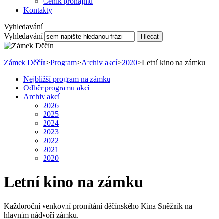
Ceník pronájmu
Kontakty
Vyhledavání
Vyhledavání
Hledat
Zámek Děčín
>
Program
>
Archiv akcí
>
2020
>
Letní kino na zámku
Nejbližší program na zámku
Odběr programu akcí
Archiv akcí
2026
2025
2024
2023
2022
2021
2020
Letní kino na zámku
Každoroční venkovní promítání děčínského Kina Sněžník na
hlavním nádvoří zámku.