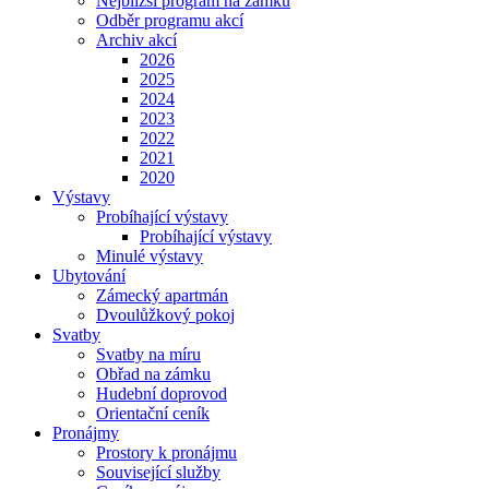
Nejbližší program na zámku
Odběr programu akcí
Archiv akcí
2026
2025
2024
2023
2022
2021
2020
Výstavy
Probíhající výstavy
Probíhající výstavy
Minulé výstavy
Ubytování
Zámecký apartmán
Dvoulůžkový pokoj
Svatby
Svatby na míru
Obřad na zámku
Hudební doprovod
Orientační ceník
Pronájmy
Prostory k pronájmu
Související služby